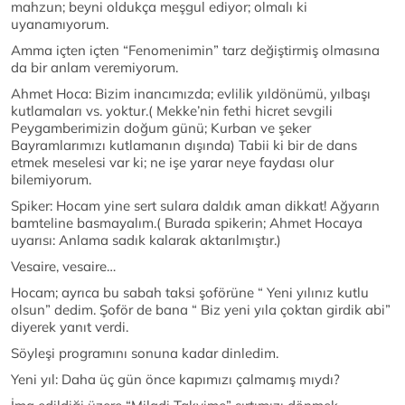
mahzun; beyni oldukça meşgul ediyor; olmalı ki
uyanamıyorum.
Amma içten içten “Fenomenimin” tarz değiştirmiş olmasına
da bir anlam veremiyorum.
Ahmet Hoca: Bizim inancımızda; evlilik yıldönümü, yılbaşı
kutlamaları vs. yoktur.( Mekke’nin fethi hicret sevgili
Peygamberimizin doğum günü; Kurban ve şeker
Bayramlarımızı kutlamanın dışında) Tabii ki bir de dans
etmek meselesi var ki; ne işe yarar neye faydası olur
bilemiyorum.
Spiker: Hocam yine sert sulara daldık aman dikkat! Ağyarın
bamteline basmayalım.( Burada spikerin; Ahmet Hocaya
uyarısı: Anlama sadık kalarak aktarılmıştır.)
Vesaire, vesaire…
Hocam; ayrıca bu sabah taksi şoförüne “ Yeni yılınız kutlu
olsun” dedim. Şoför de bana “ Biz yeni yıla çoktan girdik abi”
diyerek yanıt verdi.
Söyleşi programını sonuna kadar dinledim.
Yeni yıl: Daha üç gün önce kapımızı çalmamış mıydı?