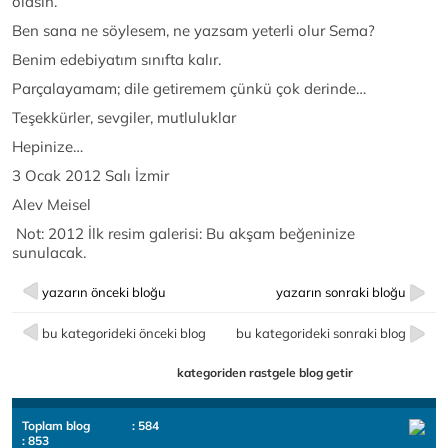
olasın.
Ben sana ne söylesem, ne yazsam yeterli olur Sema?
Benim edebiyatım sınıfta kalır.
Parçalayamam; dile getiremem çünkü çok derinde…
Teşekkürler, sevgiler, mutluluklar
Hepinize…
3 Ocak 2012 Salı İzmir
Alev Meisel
Not: 2012 İlk resim galerisi: Bu akşam beğeninize
sunulacak.
yazarın önceki bloğu
yazarın sonraki bloğu
bu kategorideki önceki blog
bu kategorideki sonraki blog
kategoriden rastgele blog getir
Toplam blog
: 584
: 853