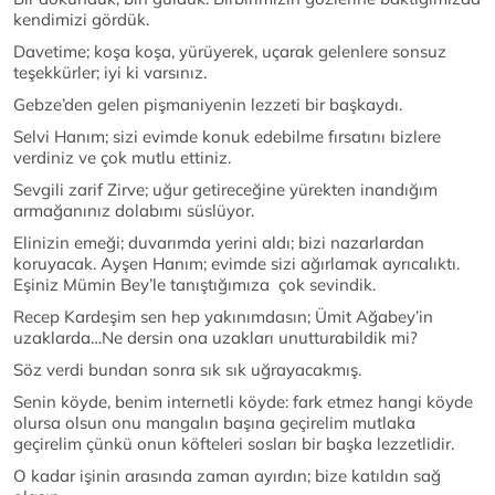
kendimizi gördük.
Davetime; koşa koşa, yürüyerek, uçarak gelenlere sonsuz
teşekkürler; iyi ki varsınız.
Gebze’den gelen pişmaniyenin lezzeti bir başkaydı.
Selvi Hanım; sizi evimde konuk edebilme fırsatını bizlere
verdiniz ve çok mutlu ettiniz.
Sevgili zarif Zirve; uğur getireceğine yürekten inandığım
armağanınız dolabımı süslüyor.
Elinizin emeği; duvarımda yerini aldı; bizi nazarlardan
koruyacak. Ayşen Hanım; evimde sizi ağırlamak ayrıcalıktı.
Eşiniz Mümin Bey’le tanıştığımıza çok sevindik.
Recep Kardeşim sen hep yakınımdasın; Ümit Ağabey’in
uzaklarda…Ne dersin ona uzakları unutturabildik mi?
Söz verdi bundan sonra sık sık uğrayacakmış.
Senin köyde, benim internetli köyde: fark etmez hangi köyde
olursa olsun onu mangalın başına geçirelim mutlaka
geçirelim çünkü onun köfteleri sosları bir başka lezzetlidir.
O kadar işinin arasında zaman ayırdın; bize katıldın sağ