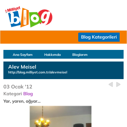
Blog Kategorileri
Ana Sayfam
Hakkımda
Bloglarım
Alev Meisel
http://blog.milliyet.com.tr/alevmeisel
03 Ocak '12
Kategori
Blog
Yar, yaren, ağyar…