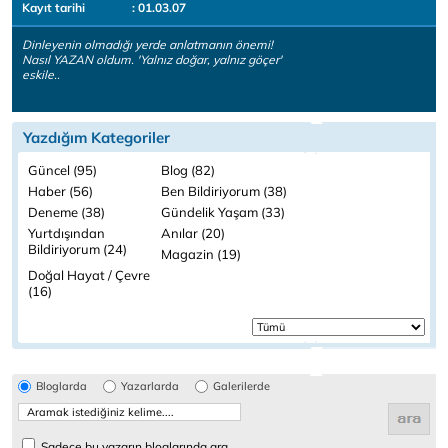
Kayıt tarihi
: 01.03.07
Dinleyenin olmadığı yerde anlatmanın önemi!
Nasıl YAZAN oldum. 'Yalnız doğar, yalnız göçer'
eskile..
Yazdığım Kategoriler
Güncel (95)
Blog (82)
Haber (56)
Ben Bildiriyorum (38)
Deneme (38)
Gündelik Yaşam (33)
Yurtdışından
Anılar (20)
Bildiriyorum (24)
Magazin (19)
Doğal Hayat / Çevre
(16)
Bloglarda
Yazarlarda
Galerilerde
Sadece bu yazarın bloglarında ara