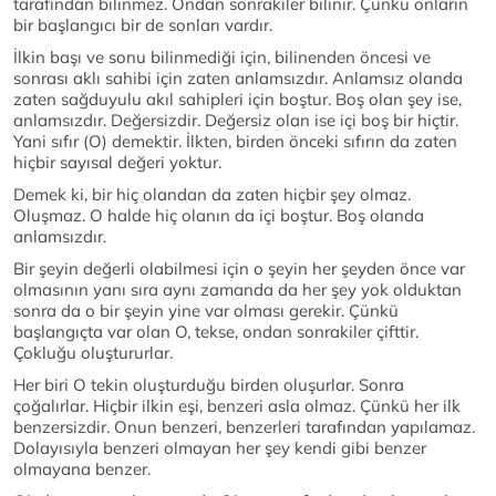
tarafından bilinmez. Ondan sonrakiler bilinir. Çünkü onların
bir başlangıcı bir de sonları vardır.
İlkin başı ve sonu bilinmediği için, bilinenden öncesi ve
sonrası aklı sahibi için zaten anlamsızdır. Anlamsız olanda
zaten sağduyulu akıl sahipleri için boştur. Boş olan şey ise,
anlamsızdır. Değersizdir. Değersiz olan ise içi boş bir hiçtir.
Yani sıfır (O) demektir. İlkten, birden önceki sıfırın da zaten
hiçbir sayısal değeri yoktur.
Demek ki, bir hiç olandan da zaten hiçbir şey olmaz.
Oluşmaz. O halde hiç olanın da içi boştur. Boş olanda
anlamsızdır.
Bir şeyin değerli olabilmesi için o şeyin her şeyden önce var
olmasının yanı sıra aynı zamanda da her şey yok olduktan
sonra da o bir şeyin yine var olması gerekir. Çünkü
başlangıçta var olan O, tekse, ondan sonrakiler çifttir.
Çokluğu oluştururlar.
Her biri O tekin oluşturduğu birden oluşurlar. Sonra
çoğalırlar. Hiçbir ilkin eşi, benzeri asla olmaz. Çünkü her ilk
benzersizdir. Onun benzeri, benzerleri tarafından yapılamaz.
Dolayısıyla benzeri olmayan her şey kendi gibi benzer
olmayana benzer.