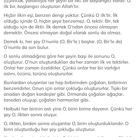
((((Ancak, yaratılışta her şeyin bir ilki, bir başlangıcı vardır. O,
ilk bir, başlangıcı oluşturan Allah’tır.
Hiçbir ilkin eşi, benzeri dengi yoktur. Çünkü O ilk’tir. İlk
olduğu içinde O, hiçbir şeye benzemez. O, tektir. Bir, tek
olduğu için de ilktir. İlk demek O’ndan öncesi olmayan
demektir. Öncesi olmayan doğal olarak sonlu da olmaz.
Demek ki, her şey O’nunla (O, Bir’le ) başlar. (O, Bir’le de)
O’nunla da son bulur.
O sonlu olmadığına göre her şeyin başı ile sonunu O,
oluşturur. O’nun oluşturdukları da her zaman ilk ve tektirler.
Onlar her zaman özeldirler. Çünkü onlar her bir varlığın
aslını, özünü, türünü oluştururlar.
Bunlardan oluşanlar ise hep birbirinden çoğalan, birbirinin
benzeridirler. Onun için onlar çokluğu oluştururlar. Tıpkı bir
anadan doğan kardeşler gibi. Ormanda çoğalan ağaçlar,
taneden oluşup, çoğalan harmanlar gibi.
Halbuki her birinin aslı yine O, birin birine dayanır. Çünkü her
şey O, ilkten sonra oluşur.
O, ilkten, birden sonra oluşanlar O, birin oluşturduklarıdır. O
birin oluşturduğu her şey çokluğu oluşturur.