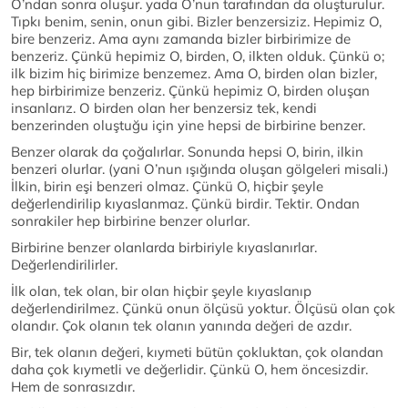
O’ndan sonra oluşur. yada O’nun tarafından da oluşturulur.
Tıpkı benim, senin, onun gibi. Bizler benzersiziz. Hepimiz O,
bire benzeriz. Ama aynı zamanda bizler birbirimize de
benzeriz. Çünkü hepimiz O, birden, O, ilkten olduk. Çünkü o;
ilk bizim hiç birimize benzemez. Ama O, birden olan bizler,
hep birbirimize benzeriz. Çünkü hepimiz O, birden oluşan
insanlarız. O birden olan her benzersiz tek, kendi
benzerinden oluştuğu için yine hepsi de birbirine benzer.
Benzer olarak da çoğalırlar. Sonunda hepsi O, birin, ilkin
benzeri olurlar. (yani O’nun ışığında oluşan gölgeleri misali.)
İlkin, birin eşi benzeri olmaz. Çünkü O, hiçbir şeyle
değerlendirilip kıyaslanmaz. Çünkü birdir. Tektir. Ondan
sonrakiler hep birbirine benzer olurlar.
Birbirine benzer olanlarda birbiriyle kıyaslanırlar.
Değerlendirilirler.
İlk olan, tek olan, bir olan hiçbir şeyle kıyaslanıp
değerlendirilmez. Çünkü onun ölçüsü yoktur. Ölçüsü olan çok
olandır. Çok olanın tek olanın yanında değeri de azdır.
Bir, tek olanın değeri, kıymeti bütün çokluktan, çok olandan
daha çok kıymetli ve değerlidir. Çünkü O, hem öncesizdir.
Hem de sonrasızdır.