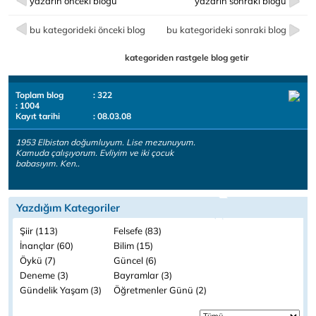
yazarın önceki bloğu
yazarın sonraki bloğu
bu kategorideki önceki blog
bu kategorideki sonraki blog
kategoriden rastgele blog getir
Toplam blog
: 322
: 1004
Kayıt tarihi
: 08.03.08
1953 Elbistan doğumluyum. Lise mezunuyum.
Kamuda çalışıyorum. Evliyim ve iki çocuk
babasıyım. Ken..
Yazdığım Kategoriler
Şiir (113)
Felsefe (83)
İnançlar (60)
Bilim (15)
Öykü (7)
Güncel (6)
Deneme (3)
Bayramlar (3)
Gündelik Yaşam (3)
Öğretmenler Günü (2)