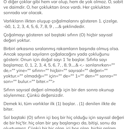
O diğer çoklar gibi hem var olup, hem de yok olmaz. O, sabit
ve daimdir. O, her çokluktan önce vardı. Her çokluktan
sonrada var olacak.
Varlıkların ilkten oluşup çoğalmalarını gösteren 1. çizelge.
-à0, 1, 2, 3, 4, 5, 6, 7, 8, 9 , ....& şeklindedir.
Çoğalmayı gösteren sol baştaki sıfırın (O) hiçbir sayısal
değeri yoktur.
Birbiri arkasına sıralanmış rakamların başında olmuş olsa.
Ancak sayısal sayıların çoğalacağını yada çokluğunu
gösterir. Onun için doğal sayı 1 ‘le başlar. Sıfırla sayı
başlamaz. 0, 1, 2, 3, 4, 5, 6, 7, , 8, 9.....& <.- sonlanırken=""
de,="" yine="" sıfırın="" hiçbir="" sayısal="" değeri=""
yoktur.="" olmadığı="" için="" de="" 1="" den="" sonra=""
son="" bulur.="" biter.="">
Sıfırın sayısal değeri olmadığı için bir den sonra okunup
söylenmez. Çünkü değersizdir.
Demek ki, tüm varlıklar ilk (1) başlar. . (1) denilen ilkte de
biter.
Sol baştaki (O) sıfırın içi boş bir hiç olduğu için sayısal değeri
de bir hiç’tir. hiç olan bir şey başlangıcı da, bitişi, sonu da
oluşturmaz. Çünkü bir hiç olan, içi boş olan, hiçbir anlam