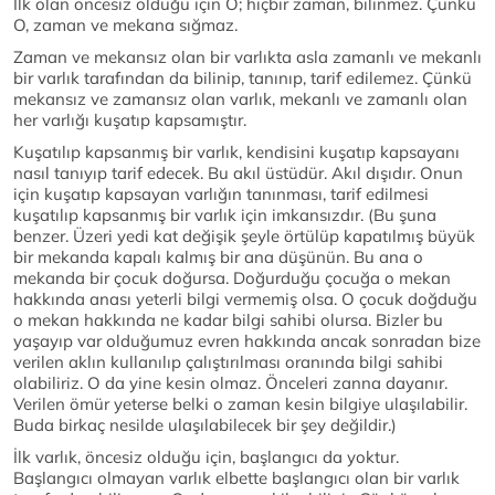
İlk olan öncesiz olduğu için O; hiçbir zaman, bilinmez. Çünkü
O, zaman ve mekana sığmaz.
Zaman ve mekansız olan bir varlıkta asla zamanlı ve mekanlı
bir varlık tarafından da bilinip, tanınıp, tarif edilemez. Çünkü
mekansız ve zamansız olan varlık, mekanlı ve zamanlı olan
her varlığı kuşatıp kapsamıştır.
Kuşatılıp kapsanmış bir varlık, kendisini kuşatıp kapsayanı
nasıl tanıyıp tarif edecek. Bu akıl üstüdür. Akıl dışıdır. Onun
için kuşatıp kapsayan varlığın tanınması, tarif edilmesi
kuşatılıp kapsanmış bir varlık için imkansızdır. (Bu şuna
benzer. Üzeri yedi kat değişik şeyle örtülüp kapatılmış büyük
bir mekanda kapalı kalmış bir ana düşünün. Bu ana o
mekanda bir çocuk doğursa. Doğurduğu çocuğa o mekan
hakkında anası yeterli bilgi vermemiş olsa. O çocuk doğduğu
o mekan hakkında ne kadar bilgi sahibi olursa. Bizler bu
yaşayıp var olduğumuz evren hakkında ancak sonradan bize
verilen aklın kullanılıp çalıştırılması oranında bilgi sahibi
olabiliriz. O da yine kesin olmaz. Önceleri zanna dayanır.
Verilen ömür yeterse belki o zaman kesin bilgiye ulaşılabilir.
Buda birkaç nesilde ulaşılabilecek bir şey değildir.)
İlk varlık, öncesiz olduğu için, başlangıcı da yoktur.
Başlangıcı olmayan varlık elbette başlangıcı olan bir varlık