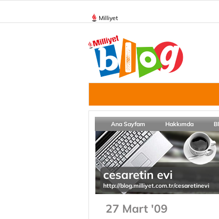
Milliyet
Ana Sayfam
Hakkımda
B
cesaretin evi
http://blog.milliyet.com.tr/cesaretinevi
27 Mart '09