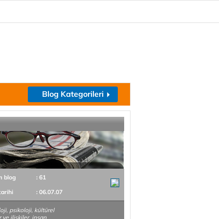
Blog Kategorileri
m blog
: 61
tarihi
: 06.07.07
ji, psikoloji, kültürel
 ve ilişkiler, insan