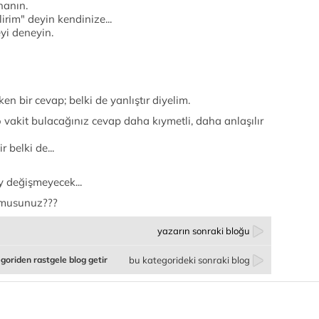
nanın.
irim" deyin kendinize...
yi deneyin.
 bir cevap; belki de yanlıştır diyelim.
 vakit bulacağınız cevap daha kıymetli, daha anlaşılır
 belki de...
y değişmeyecek...
r musunuz???
yazarın sonraki bloğu
goriden rastgele blog getir
bu kategorideki sonraki blog