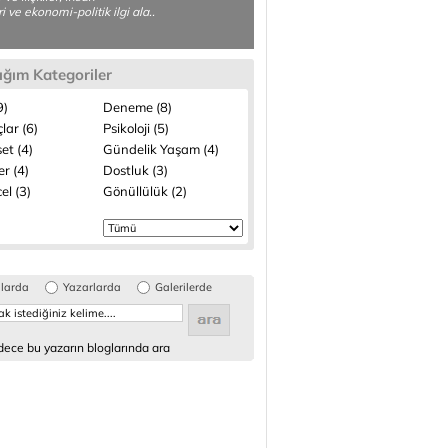
eri ve ekonomi-politik ilgi ala..
ığım Kategoriler
9)
Deneme (8)
lar (6)
Psikoloji (5)
et (4)
Gündelik Yaşam (4)
ler (4)
Dostluk (3)
el (3)
Gönüllülük (2)
glarda
Yazarlarda
Galerilerde
ece bu yazarın bloglarında ara