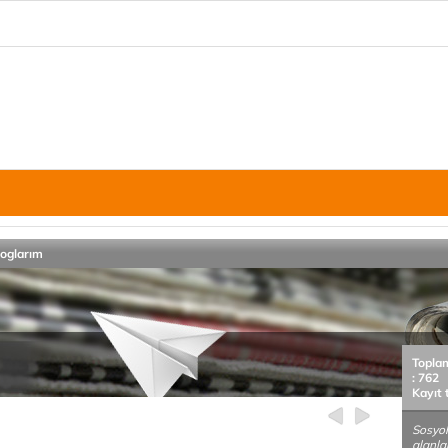
loglarım
Topla
: 762
Kayıt 
Sosyolo
alanlar