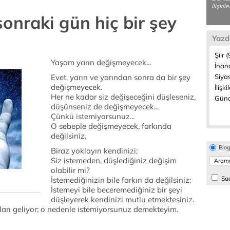
ilişkil
onraki gün hiç bir şey
Yazd
Şiir (
Yaşam yarın değişmeyecek...
İnanç
Evet, yarın ve yarından sonra da bir şey
Siyas
değişmeyecek.
İlişki
Her ne kadar siz değişeceğini düşleseniz,
Günc
düşünseniz de değişmeyecek...
Çünkü istemiyorsunuz...
O sebeple değişmeyecek, farkında
değilsiniz.
Blo
Biraz yoklayın kendinizi;
Siz istemeden, düşlediğiniz değişim
olabilir mi?
Sad
İstemediğinizin bile farkın da değilsiniz;
İstemeyi bile beceremediğiniz bir şeyi
düşleyerek kendinizi mutlu etmektesiniz.
kları geliyor; o nedenle istemiyorsunuz demekteyim.