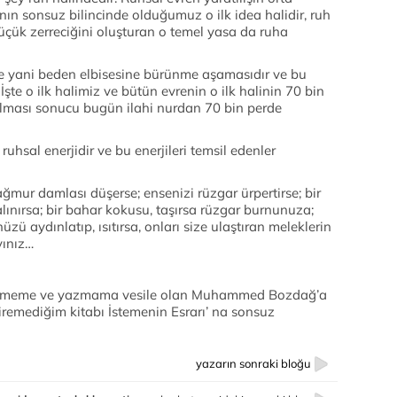
nın sonsuz bilincinde olduğumuz o ilk idea halidir, ruh
 küçük zerreciğini oluşturan o temel yasa da ruha
 yani beden elbisesine bürünme aşamasıdır ve bu
 İşte o ilk halimiz ve bütün evrenin o ilk halinin 70 bin
lması sonucu bugün ilahi nurdan 70 bin perde
ruhsal enerjidir ve bu enerjileri temsil edenler
mur damlası düşerse; ensenizi rüzgar ürpertirse; bir
lınırsa; bir bahar kokusu, taşırsa rüzgar burnunuza;
zü aydınlatıp, ısıtırsa, onları size ulaştıran meleklerin
yınız…
şünmeme ve yazmama vesile olan Muhammed Bozdağ’a
diremediğim kitabı İstemenin Esrarı’ na sonsuz
yazarın sonraki bloğu