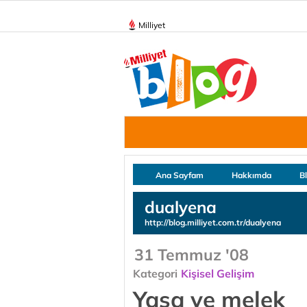
Milliyet
Ana Sayfam
Hakkımda
B
dualyena
http://blog.milliyet.com.tr/dualyena
31 Temmuz '08
Kategori
Kişisel Gelişim
Yasa ve melek