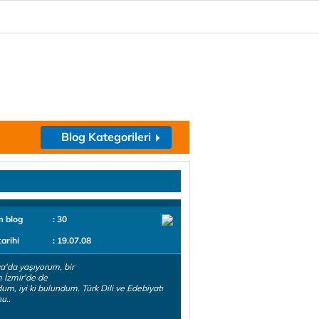
Blog Kategorileri
m blog
: 30
tarihi
: 19.07.08
a'da yaşıyorum, bir
 İzmir'de de
um, iyi ki bulundum. Türk Dili ve Edebiyatı
u..