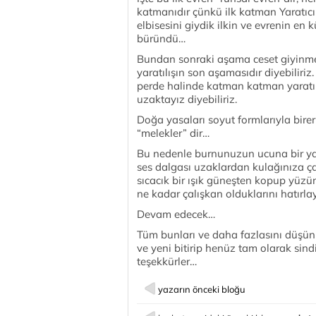
katmanıdır çünkü ilk katman Yaratıcı
elbisesini giydik ilkin ve evrenin en
büründü…
Bundan sonraki aşama ceset giyinme
yaratılışın son aşamasıdır diyebiliriz.
perde halinde katman katman yaratı
uzaktayız diyebiliriz.
Doğa yasaları soyut formlarıyla birer 
“melekler” dir…
Bu nedenle burnunuzun ucuna bir yağ
ses dalgası uzaklardan kulağınıza ça
sıcacık bir ışık güneşten kopup yüzünü
ne kadar çalışkan olduklarını hatırla
Devam edecek…
Tüm bunları ve daha fazlasını dü
ve yeni bitirip henüz tam olarak sin
teşekkürler…
yazarın önceki bloğu