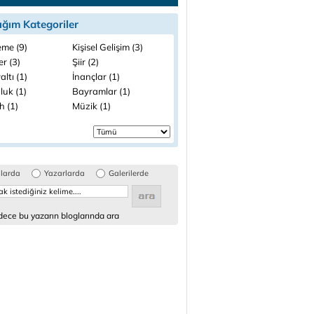
ığım Kategoriler
me (9)
Kişisel Gelişim (3)
ler (3)
Şiir (2)
ltı (1)
İnançlar (1)
luk (1)
Bayramlar (1)
h (1)
Müzik (1)
glarda
Yazarlarda
Galerilerde
ece bu yazarın bloglarında ara