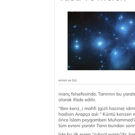
evren ve biz
inanç felsefesinde, Tanrının bu yara
olarak ifade edilir.
“Ben kenz_i mahfi (gizli hazine) idim
hadisin Arapça aslı “ Küntü kenzen 
önce İslam peygamberi Muhammed’in r
tüm evreni yaratır Tanrı bundan son
İşte bu ilk evren “ruhsal evren”dir, he