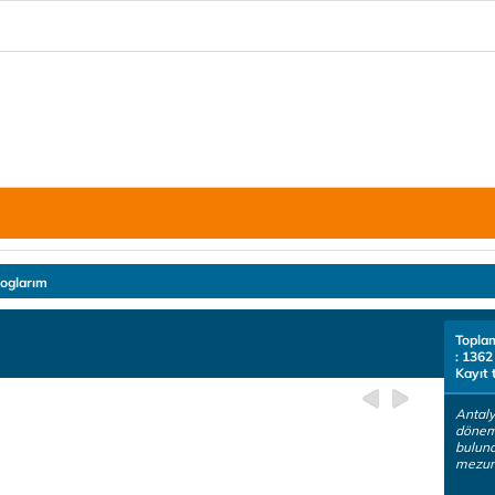
loglarım
Topla
: 1362
Kayıt 
Antaly
dönem
bulund
mezun