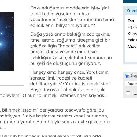
Dokunduğumuz maddelerin işleyişini
Yazd
temsil eden yasaların, ruhsal
vücutlarının “melekler” tarafından temsil
Dene
edildiklerini biliyor muydunuz?
İlişki
Kahva
Doğa yasalarına baktığımızda çekme,
itme, ısıtma, soğutma, titreşme gibi bir
Yolcu
çok özelliğin “haberci” adı verilen
Miza
parçacıklar sayesinde maddeye
iletildiğini ve bir çok tabiat kanununun
bu şekilde oluştuğunu görüyoruz.
Her şey ama her şey önce, Yaratıcının
Blo
sonsuz ilmi, iradesi ve kudreti
dahilindeydi. Ve Yaratıcı istemek istedi…
Başta tasavvuf olmak üzere bir çok
Sad
tma eylemi, O’nun “bilinmek” istemesinden kaynaklı
, bilinmek istedim” der yaratıcı tasavvufa göre, bu
mahfiyyen…” diye başlar ve Yaratıcı kendi nurundan,
uhunu yaratır. Bu ruh öyle sonsuz öyle güzeldir ki
ra…
r şey ruh halindedir. Ruhsal evren yaratılışın orta