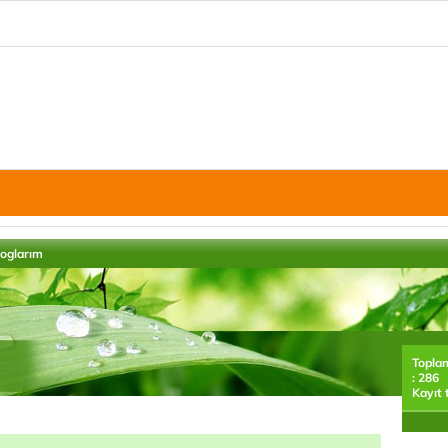
loglarım
Topla
: 286
Kayıt 