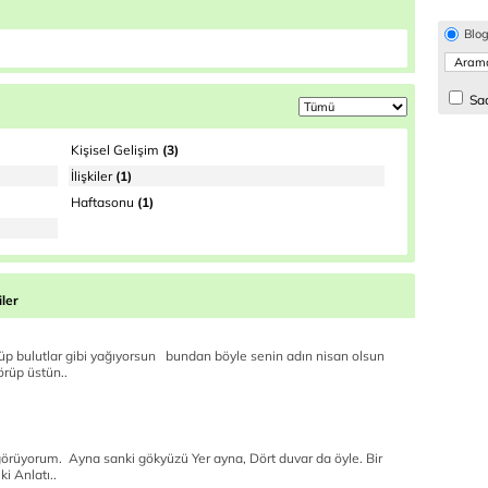
Blo
Sad
Kişisel Gelişim
(3)
İlişkiler
(1)
Haftasonu
(1)
ler
rüp bulutlar gibi yağıyorsun bundan böyle senin adın nisan olsun
örüp üstün..
rüyorum. Ayna sanki gökyüzü Yer ayna, Dört duvar da öyle. Bir
ki Anlatı..