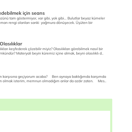
sedebilmek için seans
zünü tam göstermiyor, var gibi, yok gibi... Bulutlar beyaz kümeler
uman rengi olanları sanki yağmura dönüşecek. Üşüten bir
Olasılıklar
lıkları keşfederek çözebilir miyiz? Olasılıkları görebilmek nasıl bir
ündür? Materyali beyin küremiz içine almak, beyni olasılıklı d..
 karşısına geçiyorum acaba? Ben aynaya baktığımda karşımda
 olmak isterim, memnun olmadığım anlar da azdır zaten. Mes..