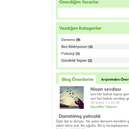
Önerdiğim Yazarlar
Yazdığım Kategoriler
Deneme
(9)
Ben Bildiriyorum
(1)
Psikoloji
(1)
Gündelik Yaşam
(1)
Blog Önerilerim
Arşivimden Öneri
Nisan sevdası
sen her bahar topraı gö
sen her bahar sevdayı g
08 Şubat '13 10:49
Muzaffer Yıldırım
Damıtılmış yalnızlık
Öyle dar ki dünya, Ne yana dönsem kendimi gö
adım ötesi yok. Bir uğultu Bir iç hesaplaşması 