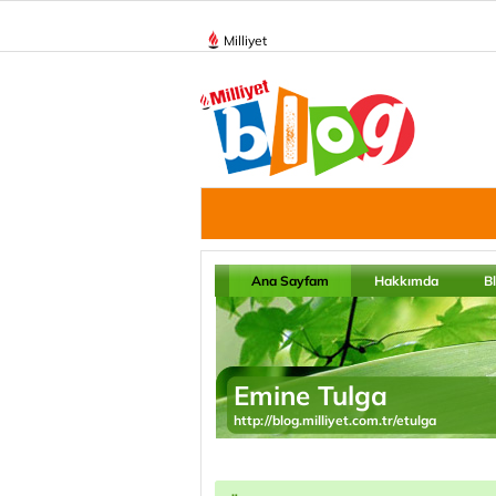
Milliyet
Ana Sayfam
Hakkımda
B
Emine Tulga
http://blog.milliyet.com.tr/etulga