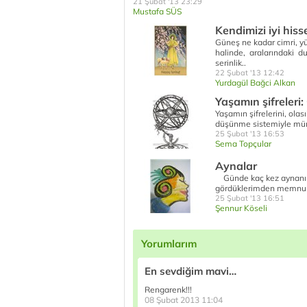
21 Şubat '13 23:29
Mustafa SÜS
Kendimizi iyi his
Güneş ne kadar cimri, yü
halinde, aralarındaki d
serinlik..
22 Şubat '13 12:42
Yurdagül Bağci Alkan
Yaşamın şifreleri: 
Yaşamın şifrelerini, olası
düşünme sistemiyle mümk
25 Şubat '13 16:53
Sema Topçular
Aynalar
Günde kaç kez aynanın
gördüklerimden memnun
25 Şubat '13 16:51
Şennur Köseli
Yorumlarım
En sevdiğim mavi…
Rengarenk!!!
08 Şubat 2013 11:04