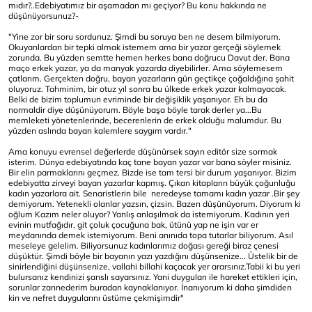
mıdır?..Edebiyatımız bir aşamadan mı geçiyor? Bu konu hakkında ne
düşünüyorsunuz?-
"Yine zor bir soru sordunuz. Şimdi bu soruya ben ne desem bilmiyorum.
Okuyanlardan bir tepki almak istemem ama bir yazar gerçeği söylemek
zorunda. Bu yüzden semtte hemen herkes bana doğrucu Davut der. Bana
maço erkek yazar, ya da manyak yazarda diyebilirler. Ama söylemesem
çatlarım. Gerçekten doğru, bayan yazarların gün geçtikçe çoğaldığına şahit
oluyoruz. Tahminim, bir otuz yıl sonra bu ülkede erkek yazar kalmayacak.
Belki de bizim toplumun evriminde bir değişiklik yaşanıyor. Eh bu da
normaldir diye düşünüyorum. Böyle başa böyle tarak derler ya...Bu
memleketi yönetenlerinde, becerenlerin de erkek olduğu malumdur. Bu
yüzden aslında bayan kalemlere saygım vardır."
Ama konuyu evrensel değerlerde düşünürsek sayın editör size sormak
isterim. Dünya edebiyatında kaç tane bayan yazar var bana söyler misiniz.
Bir elin parmaklarını geçmez. Bizde ise tam tersi bir durum yaşanıyor. Bizim
edebiyatta zirveyi bayan yazarlar kapmış. Çıkan kitapların büyük çoğunluğu
kadın yazarlara ait. Senaristlerin bile neredeyse tamamı kadın yazar .Bir şey
demiyorum. Yetenekli olanlar yazsın, çizsin. Bazen düşünüyorum. Diyorum ki
oğlum Kazım neler oluyor? Yanlış anlaşılmak da istemiyorum. Kadının yeri
evinin mutfağıdır, git çoluk çocuğuna bak, ütünü yap ne işin var er
meydanında demek istemiyorum. Beni anınıda topa tutarlar biliyorum. Asıl
meseleye gelelim. Biliyorsunuz kadınlarımız doğası gereği biraz çenesi
düşüktür. Şimdi böyle bir bayanın yazı yazdığını düşünsenize... Üstelik bir de
sinirlendiğini düşünsenize, vallahi billahi kaçacak yer ararsınız.Tabii ki bu yeri
bulursanız kendinizi şanslı sayarsınız. Yani duyguları ile hareket ettikleri için,
sorunlar zannederim buradan kaynaklanıyor. İnanıyorum ki daha şimdiden
kin ve nefret duygularını üstüme çekmişimdir"