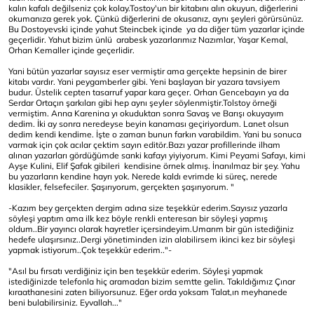
kalın kafalı değilseniz çok kolay.Tostoy'un bir kitabını alın okuyun, diğerlerini
okumanıza gerek yok. Çünkü diğerlerini de okusanız, aynı şeyleri görürsünüz.
Bu Dostoyevski içinde yahut Steincbek içinde ya da diğer tüm yazarlar içinde
geçerlidir. Yahut bizim ünlü arabesk yazarlarımız Nazımlar, Yaşar Kemal,
Orhan Kemaller içinde geçerlidir.
Yani bütün yazarlar sayısız eser vermiştir ama gerçekte hepsinin de birer
kitabı vardır. Yani peygamberler gibi. Yeni başlayan bir yazara tavsiyem
budur. Üstelik cepten tasarruf yapar kara geçer. Orhan Gencebayın ya da
Serdar Ortaçın şarkıları gibi hep aynı şeyler söylenmiştir.Tolstoy örneği
vermiştim. Anna Karenina yı okuduktan sonra Savaş ve Barışı okuyayım
dedim. İki ay sonra neredeyse beyin kanaması geçiriyordum. Lanet olsun
dedim kendi kendime. İşte o zaman bunun farkın varabildim. Yani bu sonuca
varmak için çok acılar çektim sayın editör.Bazı yazar profillerinde ilham
alınan yazarları gördüğümde sanki kafayı yiyiyorum. Kimi Peyami Safayı, kimi
Ayşe Kulini, Elif Şafak gibileri kendisine örnek almış. İnanılmaz bir şey. Yahu
bu yazarların kendine hayrı yok. Nerede kaldı evrimde ki süreç, nerede
klasikler, felsefeciler. Şaşırıyorum, gerçekten şaşırıyorum. "
-Kazım bey gerçekten dergim adına size teşekkür ederim.Sayısız yazarla
söyleşi yaptım ama ilk kez böyle renkli enteresan bir söyleşi yapmış
oldum..Bir yayıncı olarak hayretler içersindeyim.Umarım bir gün istediğiniz
hedefe ulaşırsınız..Dergi yönetiminden izin alabilirsem ikinci kez bir söyleşi
yapmak istiyorum..Çok teşekkür ederim.."-
"Asıl bu fırsatı verdiğiniz için ben teşekkür ederim. Söyleşi yapmak
istediğinizde telefonla hiç aramadan bizim semtte gelin. Takıldığımız Çınar
kıraathanesini zaten biliyorsunuz. Eğer orda yoksam Talat,ın meyhanede
beni bulabilirsiniz. Eyvallah..."