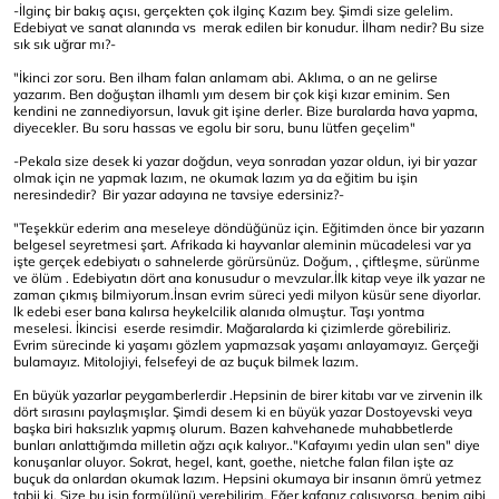
-İlginç bir bakış açısı, gerçekten çok ilginç Kazım bey. Şimdi size gelelim.
Edebiyat ve sanat alanında vs merak edilen bir konudur. İlham nedir? Bu size
sık sık uğrar mı?-
"İkinci zor soru. Ben ilham falan anlamam abi. Aklıma, o an ne gelirse
yazarım. Ben doğuştan ilhamlı yım desem bir çok kişi kızar eminim. Sen
kendini ne zannediyorsun, lavuk git işine derler. Bize buralarda hava yapma,
diyecekler. Bu soru hassas ve egolu bir soru, bunu lütfen geçelim"
-Pekala size desek ki yazar doğdun, veya sonradan yazar oldun, iyi bir yazar
olmak için ne yapmak lazım, ne okumak lazım ya da eğitim bu işin
neresindedir? Bir yazar adayına ne tavsiye edersiniz?-
"Teşekkür ederim ana meseleye döndüğünüz için. Eğitimden önce bir yazarın
belgesel seyretmesi şart. Afrikada ki hayvanlar aleminin mücadelesi var ya
işte gerçek edebiyatı o sahnelerde görürsünüz. Doğum, , çiftleşme, sürünme
ve ölüm . Edebiyatın dört ana konusudur o mevzular.İlk kitap veye ilk yazar ne
zaman çıkmış bilmiyorum.İnsan evrim süreci yedi milyon küsür sene diyorlar.
lk edebi eser bana kalırsa heykelcilik alanıda olmuştur. Taşı yontma
meselesi. İkincisi eserde resimdir. Mağaralarda ki çizimlerde görebiliriz.
Evrim sürecinde ki yaşamı gözlem yapmazsak yaşamı anlayamayız. Gerçeği
bulamayız. Mitolojiyi, felsefeyi de az buçuk bilmek lazım.
En büyük yazarlar peygamberlerdir .Hepsinin de birer kitabı var ve zirvenin ilk
dört sırasını paylaşmışlar. Şimdi desem ki en büyük yazar Dostoyevski veya
başka biri haksızlık yapmış olurum. Bazen kahvehanede muhabbetlerde
bunları anlattığımda milletin ağzı açık kalıyor.."Kafayımı yedin ulan sen" diye
konuşanlar oluyor. Sokrat, hegel, kant, goethe, nietche falan filan işte az
buçuk da onlardan okumak lazım. Hepsini okumaya bir insanın ömrü yetmez
tabii ki. Size bu işin formülünü verebilirim. Eğer kafanız çalışıyorsa, benim gibi