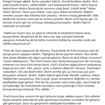
hüngür hüngür ağladı. Sonra şaşırdım tabii ki...Kendi kendime dedim. Seni
çekemiyorlar Kazım, vallahi billahi seni kıskanıyorlar Kazım. Aklını başına
topla Kazım dedim.Sonra da bir yorumcu çıkıp bana üstelik birde "Vatan
Haini" desene. Nasıl uyuz oldum, nasıl uyuz oldum bir bilseniz. Baktım
nereden yazıyor diye İstanbul dan çıksana. Hemen mesaj gönderdim. Bak
kardeş bir sorunun varsa gel bu sorunu çözelim. Bizim semt burası gel, ne
olursan ol yine gel, bu mevzuyu arkadaşça konuşalım dedim.Tabii ki
adamdan çıt çıkmadı"
-Haklısınız Kazım bey, ne yazık ki sitelerde ki eleştirilerin bazen dozu
kaçıyor.Bizim dergimizin de bir sitesi var, aynı sorunları bizlerde
yaşıyoruz.Aslında bu da bir kültür meselesi.Galiba bu sorunları sizde çok
sıklıkla yaşıyorsunuz?-
"Hem de nasıl yaşıyorum bir bilseniz. Geçenlerde de Kürt mevzusu olan bir
yazıya yorum yapayım dedim. Yaptığıma da bin pişman oldum. Yazı sahibi
olan yazar arkadaş açtı ağzını yumdu gözünü. Bana ne dedi biliyor musunuz?
Aynen aktarıyorum. "Sen Kürt müsün ulan lavuk konuşuyorsun. Bu mevzuyu
anlaman için önce Kürt olman lazım. Kürt'ü Kürt'ten başka kimse anlayamaz.
Kapa çeneni ulan Türk, yoksa senin o dişlerini dökerim" desene. Sinirimden
kudurdum. Onu da davet ettim. Bizim semtte gel, şu mevzuyu yüz yüze
konuşalım aslanım dedim. Adam tabii ki gelemedi. Mesafe uzakmış. Adam
Hakkari'den yazıyormuş. Yani sosyal, siyasi meselelere değindin mi, anında
taraflardan tepki geliyor. Peki biz bu sorunları nasıl çözeceğiz, nasıl ortak bir
yol bulacağız. Bu memleketin sorunlarını nasıl çözeceğiz? Hani insanlar
konuşa konuşa anlaşırdı. Pes vallahi..."
-Evet Kazım bey, umarım bir gün tartışma üslup, adabını aşarız..Son yıllarda
bayan yazarlar arasında bir artış gözleniyor.Geçekten sevindirici bir gelişme
gibi görünüyor..Sizce bu gelişmenin edebiyatımıza katkısı var