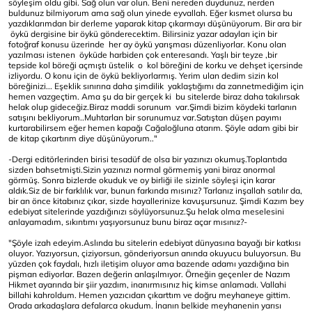
söyleşim oldu gibi. Sağ olun var olun. Beni nereden duydunuz, nerden
buldunuz bilmiyorum ama sağ olun yinede eyvallah. Eğer kısmet olursa bu
yazdıklarımdan bir derleme yaparak kitap çıkarmayı düşünüyorum. Bir ara bir
öykü dergisine bir öykü gönderecektim. Bilirsiniz yazar adayları için bir
fotoğraf konusu üzerinde her ay öykü yarışması düzenliyorlar. Konu olan
yazılması istenen öyküde harbiden çok enteresandı. Yaşlı bir teyze ,bir
tepside kol böreği açmıştı üstelik o kol böreğini de korku ve dehşet içersinde
izliyordu. O konu için de öykü bekliyorlarmış. Yerim ulan dedim sizin kol
böreğinizi... Eşeklik sınırına daha şimdilik yaklaştığımı da zannetmediğim için
hemen vazgeçtim. Ama şu da bir gerçek ki bu sitelerde biraz daha takılırsak
helak olup gideceğiz.Biraz maddi sorunum var.Şimdi bizim köydeki tarlanın
satışını bekliyorum..Muhtarlan bir sorunumuz var.Satıştan düşen payımı
kurtarabilirsem eğer hemen kapağı Cağaloğluna atarım. Şöyle adam gibi bir
de kitap çıkartırım diye düşünüyorum.."
-Dergi editörlerinden birisi tesadüf de olsa bir yazınızı okumuş.Toplantıda
sizden bahsetmişti.Sizin yazınızı normal görmemiş yani biraz anormal
görmüş. Sonra bizlerde okuduk ve oy birliği ile sizinle söyleşi için karar
aldık.Siz de bir farklılık var, bunun farkında mısınız? Tarlanız inşallah satılır da,
bir an önce kitabınız çıkar, sizde hayallerinize kavuşursunuz. Şimdi Kazım bey
edebiyat sitelerinde yazdığınızı söylüyorsunuz.Şu helak olma meselesini
anlayamadım, sıkıntımı yaşıyorsunuz bunu biraz açar mısınız?-
"Şöyle izah edeyim.Aslında bu sitelerin edebiyat dünyasına bayağı bir katkısı
oluyor. Yazıyorsun, çiziyorsun, gönderiyorsun anında okuyucu buluyorsun. Bu
yüzden çok faydalı, hızlı iletişim oluyor ama bazende adamı yazdığına bin
pişman ediyorlar. Bazen değerin anlaşılmıyor. Örneğin geçenler de Nazım
Hikmet ayarında bir şiir yazdım, inanırmısınız hiç kimse anlamadı. Vallahi
billahi kahroldum. Hemen yazıcıdan çıkarttım ve doğru meyhaneye gittim.
Orada arkadaşlara defalarca okudum. İnanın belkide meyhanenin yarısı