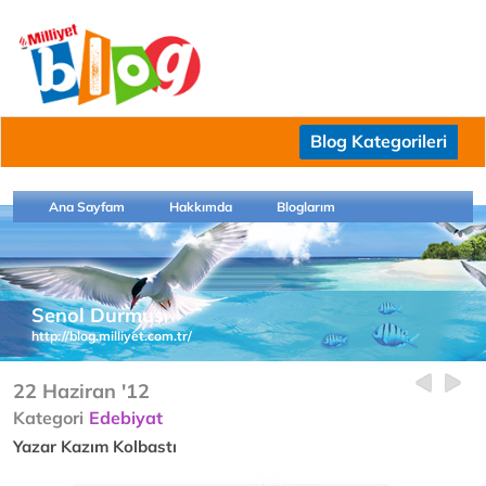
Blog Kategorileri
Ana Sayfam
Hakkımda
Bloglarım
Senol Durmus
http://blog.milliyet.com.tr/
22 Haziran '12
Kategori
Edebiyat
Yazar Kazım Kolbastı