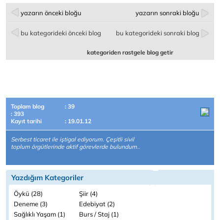
yazarın önceki bloğu
yazarın sonraki bloğu
bu kategorideki önceki blog
bu kategorideki sonraki blog
kategoriden rastgele blog getir
Toplam blog
: 39
: 393
Kayıt tarihi
: 19.01.12
Serbest ticaret ile iştigal ediyorum. Çeşitli sivil
toplum örgütlerinde aktif görevlerde bulundum..
Yazdığım Kategoriler
Öykü (28)
Şiir (4)
Deneme (3)
Edebiyat (2)
Sağlıklı Yaşam (1)
Burs / Staj (1)