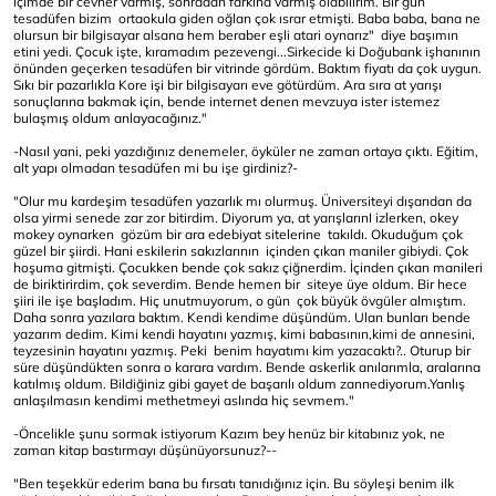
içimde bir cevher varmış, sonradan farkına varmış olabilirim. Bir gün
tesadüfen bizim ortaokula giden oğlan çok ısrar etmişti. Baba baba, bana ne
olursun bir bilgisayar alsana hem beraber eşli atari oynarız" diye başımın
etini yedi. Çocuk işte, kıramadım pezevengi...Sirkecide ki Doğubank işhanının
önünden geçerken tesadüfen bir vitrinde gördüm. Baktım fiyatı da çok uygun.
Sıkı bir pazarlıkla Kore işi bir bilgisayarı eve götürdüm. Ara sıra at yarışı
sonuçlarına bakmak için, bende internet denen mevzuya ister istemez
bulaşmış oldum anlayacağınız."
-Nasıl yani, peki yazdığınız denemeler, öyküler ne zaman ortaya çıktı. Eğitim,
alt yapı olmadan tesadüfen mi bu işe girdiniz?-
"Olur mu kardeşim tesadüfen yazarlık mı olurmuş. Üniversiteyi dışarıdan da
olsa yirmi senede zar zor bitirdim. Diyorum ya, at yarışlarınI izlerken, okey
mokey oynarken gözüm bir ara edebiyat sitelerine takıldı. Okuduğum çok
güzel bir şiirdi. Hani eskilerin sakızlarının içinden çıkan maniler gibiydi. Çok
hoşuma gitmişti. Çocukken bende çok sakız çiğnerdim. İçinden çıkan manileri
de biriktirirdim, çok severdim. Bende hemen bir siteye üye oldum. Bir hece
şiiri ile işe başladım. Hiç unutmuyorum, o gün çok büyük övgüler almıştım.
Daha sonra yazılara baktım. Kendi kendime düşündüm. Ulan bunları bende
yazarım dedim. Kimi kendi hayatını yazmış, kimi babasının,kimi de annesini,
teyzesinin hayatını yazmış. Peki benim hayatımı kim yazacaktı?.. Oturup bir
süre düşündükten sonra o karara vardım. Bende askerlik anılarımla, aralarına
katılmış oldum. Bildiğiniz gibi gayet de başarılı oldum zannediyorum.Yanlış
anlaşılmasın kendimi methetmeyi aslında hiç sevmem."
-Öncelikle şunu sormak istiyorum Kazım bey henüz bir kitabınız yok, ne
zaman kitap bastırmayı düşünüyorsunuz?--
"Ben teşekkür ederim bana bu fırsatı tanıdığınız için. Bu söyleşi benim ilk