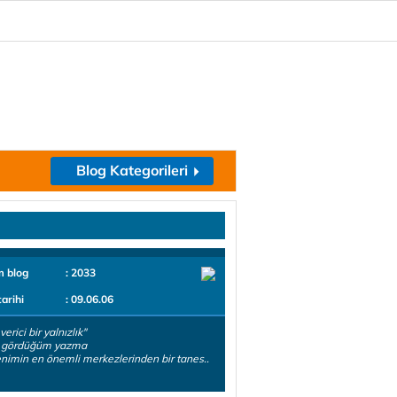
Blog Kategorileri
m blog
: 2033
tarihi
: 09.06.06
verici bir yalnızlık"
k gördüğüm yazma
nimin en önemli merkezlerinden bir tanes..