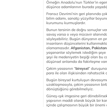
Örneğin Anadolu’nun Türkler’in ege
düşünce adamlarının burada yaşadığını 
Fransız Devrimi’nin geri planında çok
bilim adamı, sanatçı yüzyıllar boyun
kurumunu kurmuşlardır.
Bunun tersinin de doğru sonuçlar verd
savaş varsa o veya mücavir alanında
söyleyebiliriz. Bugün dünyanın en pro
insanların düşüncelerini kullanmakta
olamamasıdır.
Afganistan, Pakistan,
yaşananlar söylemek istediğim şeye ö
şeyi ile medeniyetin beşiği olan bu 
düşünsel anlamda da fakirleşme vard
Çekim yasasının “
bireysel
” duruşuna
para ile olan ilişkisinden rahatsızlı
Bugün bireysel kurtuluşun devasıymı
uzaklaşmasıyla, çekim yasasının birbi
dönüştüğünü görebilmeliyiz.
Güneş-ışık imgesine geri dönebilirs
yapısının maddi olarak büyük bir k
içinde çalışmasının büyük bir önemi