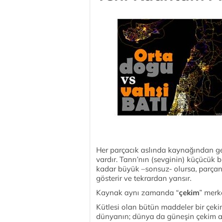
Her parçacık aslında kaynağından gel
vardır. Tanrı’nın (sevginin) küçücük b
kadar büyük –sonsuz- olursa, parçanın
gösterir ve tekrardan yansır.
Kaynak aynı zamanda “
çekim
” merke
Kütlesi olan bütün maddeler bir çeki
dünyanın; dünya da güneşin çekim al