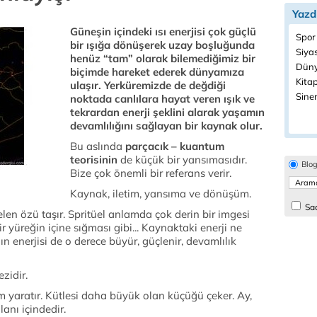
Yazd
Güneşin içindeki ısı enerjisi çok güçlü
Spor
bir ışığa dönüşerek uzay boşluğunda
Siyas
henüz “tam” olarak bilemediğimiz bir
Düny
biçimde hareket ederek dünyamıza
Kitap
ulaşır. Yerküremizde de değdiği
Sine
noktada canlılara hayat veren ışık ve
tekrardan enerji şeklini alarak yaşamın
devamlılığını sağlayan bir kaynak olur.
Bu aslında
parçacık – kuantum
teorisinin
de küçük bir yansımasıdır.
Blo
Bize çok önemli bir referans verir.
Kaynak, iletim, yansıma ve dönüşüm.
Sad
en özü taşır. Spritüel anlamda çok derin bir imgesi
ir yüreğin içine sığması gibi... Kaynaktaki enerji ne
 enerjisi de o derece büyür, güçlenir, devamlılık
zidir.
m yaratır. Kütlesi daha büyük olan küçüğü çeker. Ay,
anı içindedir.