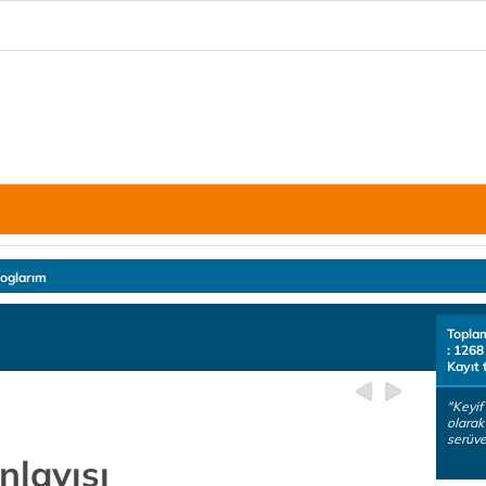
loglarım
Topla
: 1268
Kayıt 
"Keyif 
olara
serüve
layışı