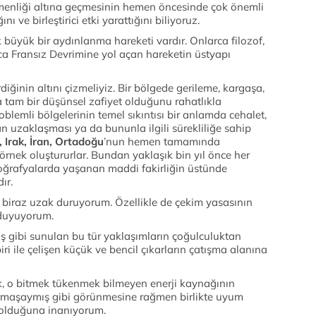
menliği altına geçmesinin hemen öncesinde çok önemli
ve birleştirici etki yarattığını biliyoruz.
 büyük bir aydınlanma hareketi vardır. Onlarca filozof,
ca Fransız Devrimine yol açan hareketin üstyapı
iğinin altını çizmeliyiz. Bir bölgede gerileme, kargaşa,
 tam bir düşünsel zafiyet olduğunu rahatlıkla
blemli bölgelerinin temel sıkıntısı bir anlamda cehalet,
n uzaklaşması ya da bununla ilgili sürekliliğe sahip
 Irak, İran, Ortadoğu
’nun hemen tamamında
rnek oluştururlar. Bundan yaklaşık bin yıl önce her
coğrafyalarda yaşanan maddi fakirliğin üstünde
ır.
 biraz uzak duruyorum. Özellikle de çekim yasasının
k duyuyorum.
ş gibi sunulan bu tür yaklaşımların çoğulculuktan
ri ile çelişen küçük ve bencil çıkarların çatışma alanına
ek, o bitmek tükenmek bilmeyen enerji kaynağının
armaşaymış gibi görünmesine rağmen birlikte uyum
 olduğuna inanıyorum.