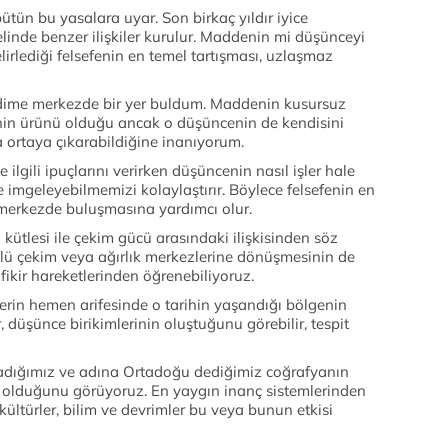
bütün bu yasalara uyar. Son birkaç yıldır iyice
linde benzer ilişkiler kurulur. Maddenin mi düşünceyi
irlediği felsefenin en temel tartışması, uzlaşmaz
ndime merkezde bir yer buldum. Maddenin kusursuz
in ürünü olduğu ancak o düşüncenin de kendisini
 ortaya çıkarabildiğine inanıyorum.
ilgili ipuçlarını verirken düşüncenin nasıl işler hale
 imgeleyebilmemizi kolaylaştırır. Böylece felsefenin en
merkezde buluşmasına yardımcı olur.
ütlesi ile çekim gücü arasındaki ilişkisinden söz
çlü çekim veya ağırlık merkezlerine dönüşmesinin de
kir hareketlerinden öğrenebiliyoruz.
erin hemen arifesinde o tarihin yaşandığı bölgenin
, düşünce birikimlerinin oluştuğunu görebilir, tespit
şadığımız ve adına Ortadoğu dediğimiz coğrafyanın
olduğunu görüyoruz. En yaygın inanç sistemlerinden
kültürler, bilim ve devrimler bu veya bunun etkisi