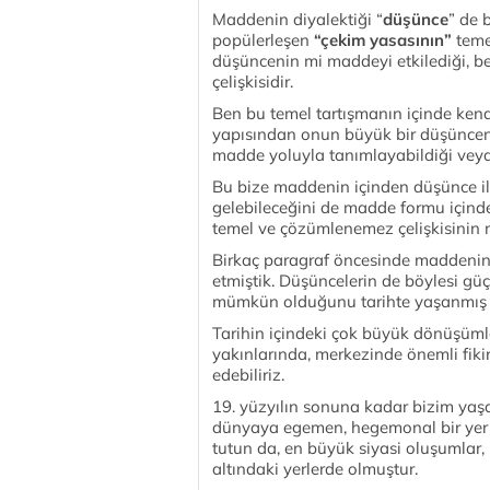
Maddenin diyalektiği “
düşünce
” de 
popülerleşen
“çekim yasasının”
teme
düşüncenin mi maddeyi etkilediği, bel
çelişkisidir.
Ben bu temel tartışmanın içinde ke
yapısından onun büyük bir düşüncen
madde yoluyla tanımlayabildiği veya
Bu bize maddenin içinden düşünce ile 
gelebileceğini de madde formu içinde
temel ve çözümlenemez çelişkisinin 
Birkaç paragraf öncesinde maddenin k
etmiştik. Düşüncelerin de böylesi gü
mümkün olduğunu tarihte yaşanmış fi
Tarihin içindeki çok büyük dönüşüml
yakınlarında, merkezinde önemli fikir
edebiliriz.
19. yüzyılın sonuna kadar bizim ya
dünyaya egemen, hegemonal bir yer 
tutun da, en büyük siyasi oluşumlar, 
altındaki yerlerde olmuştur.