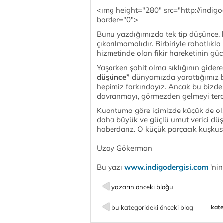
<ımg height="280" src="http://indi
border="0">
Bunu yazdığımızda tek tip düşünce, 
çıkarılmamalıdır. Birbiriyle rahatlıkla
hizmetinde olan fikir hareketinin güc
Yaşarken şahit olma sıklığının gidere
düşünce”
dünyamızda yarattığımız b
hepimiz farkındayız. Ancak bu bizde r
davranmayı, görmezden gelmeyi terc
Kuantuma göre içimizde küçük de olsa
daha büyük ve güçlü umut verici düş
haberdarız. O küçük parçacık kuşkusuz
Uzay Gökerman
Bu yazı
www.indigodergisi.com
'nin
yazarın önceki bloğu
bu kategorideki önceki blog
kate