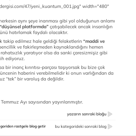
godergisi.com/47/yeni_kuantum_001.jpg" width="480"
herkesin aynı şeye inanması gibi yol olduğunun anlamı
“düşünsel platformda”
çatışabilecek ancak insanlığın
ünü hatırlamak faydalı olacaktır.
k takip edilmez hale geldiği felaketlerin
“maddi ve
encillik ve fakirleşmeden kaynaklandığını hemen
ahatsızlık yaratıyor olsa da sanki çaresizmişiz gibi
ih ediyoruz.
 bir inanç kırıntısı-parçası taşıyorsak bu bize çok
üncenin haberini verebilmelidir ki onun varlığından da
 “tek” bir varoluş da değildir.
 Temmuz Ayı sayısından yayınlanmıştır.
yazarın sonraki bloğu
goriden rastgele blog getir
bu kategorideki sonraki blog