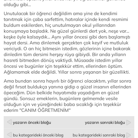
olduğu gibi...
Unutulacak bir öğrenci değildim ama yine de kendimi
tanıtmak için çaba sarfettim, hatıralar içinde kendi resmimi
buldum eskilerden, hiç unutulmayan okul yıllarından
konuşmaya başladık. Ne güzel günlerdi dert yok, neşe var...
keşke öyle kalsaydık... Aynı yıllar öncesi gibi ders başlamıştı
hayat dersi. Ama dinlemek gerçekten çok keyif ve mutluluk
vericiydi. O an hiç bitmesin istedim, gözlerinin içine bakarak
dinledim tüm dersimi herşey rüya gibiydi. Bir anda yılların
hasreti bitmeden dönüş vaktiydi. Müsaade istedim yıllar
öncesi ve bugünler için teşekkür ettim, ellerinden öptüm.
Ağlamamak elde değildi. Yıllar sonra yaşanan bir güzellikti.
Ama bundan sonra hayırlı bir öğrenci olacaktım, yıllar sonra
değil fırsat buldukça yanına gidip o güzel insanın ellerinden
öpeceğim. Dün belkide hayatımda yaşadığım en güzel
gündü. Sonsuz emeklerin, bugünlere gelmemde vesile
olduğun için ve yüreğindeki baba sıcaklığı için teşekkür
ederim ''CANIM ÖĞRETMENİM''
yazarın önceki bloğu
yazarın sonraki bloğu
bu kategorideki önceki blog
bu kategorideki sonraki blog