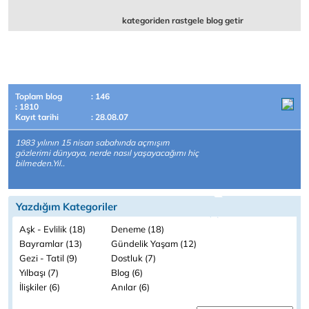
kategoriden rastgele blog getir
Toplam blog
: 146
: 1810
Kayıt tarihi
: 28.08.07
1983 yılının 15 nisan sabahında açmışım
gözlerimi dünyaya, nerde nasıl yaşayacağımı hiç
bilmeden.Yıl..
Yazdığım Kategoriler
Aşk - Evlilik (18)
Deneme (18)
Bayramlar (13)
Gündelik Yaşam (12)
Gezi - Tatil (9)
Dostluk (7)
Yılbaşı (7)
Blog (6)
İlişkiler (6)
Anılar (6)