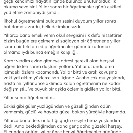
geçti kendimizi hayatın içinde bulunca unutur olduk ilk
okuma sevgisini. Yıllar sonra bir öğretmenler günü eskileri
yad etme zamanıydı şimdi.
İlkokul öğretmenimi buldum sesini duydum yıllar sonra
hatırlaması zordu, belkide imkansızdı.
Yıllarca bana emek veren okul sevgisini ilk defa hissettiren
bizim bugünlere gelmemizi sağlayan bir öğretmene yıllar
sonra bir telefon edip öğretmenler gününü kutlamak
olmamalıydı bunca emeğin karşılığı.
Karar verdim evine gitmeye adresi gerekli olan herşeyi
öğrendikten sonra düştüm yollara. Yollar uzundu ama
içimdeki özlem kocamandı. Yollar bitti ve artık kavuşma
vaktiydi aklım yüzlerce soru içinde. Acaba çok mu yaşlandı,
hasta mı, yıllar önce aklımda kalan öğretmenim ne kadar
değişmişti... Ve büyük bir aşkla özlemle gidilen yollar bitti.
Yıllar sonra öğretmenim...
Eskisi gibi güler yüzlüğünden ve güzelliğinden ödün
vermemiş, güçlü ve hayata güzel bakan yüreğiyle karşımda.
Yıllarca bana ders anlattığı güçlü sesiyle biraz yaşlandım
dedi. Ama beklediğimden daha genç daha güzeldi herşey.
Ellerinden öptüm, yıllar önce her yıl öğretmenler gününde