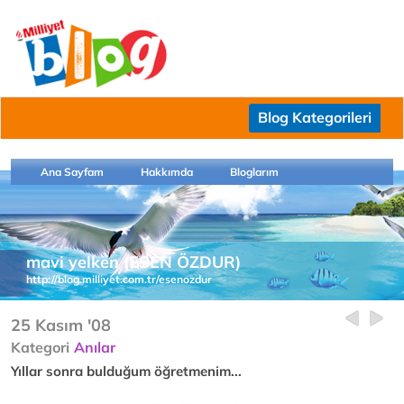
Blog Kategorileri
Ana Sayfam
Hakkımda
Bloglarım
mavi yelken (ESEN ÖZDUR)
http://blog.milliyet.com.tr/esenozdur
25 Kasım '08
Kategori
Anılar
Yıllar sonra bulduğum öğretmenim...