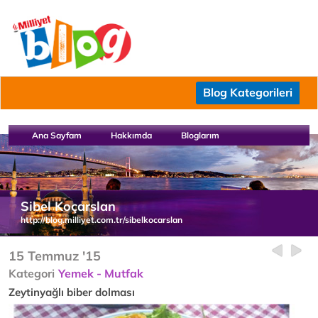
Blog Kategorileri
Ana Sayfam
Hakkımda
Bloglarım
Sibel Koçarslan
http://blog.milliyet.com.tr/sibelkocarslan
15 Temmuz '15
Kategori
Yemek - Mutfak
Zeytinyağlı biber dolması