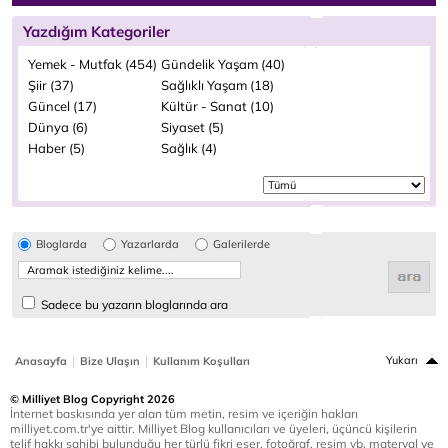
Yazdığım Kategoriler
Yemek - Mutfak (454)
Gündelik Yaşam (40)
Şiir (37)
Sağlıklı Yaşam (18)
Güncel (17)
Kültür - Sanat (10)
Dünya (6)
Siyaset (5)
Haber (5)
Sağlık (4)
Bloglarda
Yazarlarda
Galerilerde
Sadece bu yazarın bloglarında ara
|
|
Yukarı
Anasayfa
Bize Ulaşın
Kullanım Koşulları
© Milliyet Blog Copyright 2026
İnternet baskısında yer alan tüm metin, resim ve içeriğin hakları
milliyet.com.tr'ye aittir. Milliyet Blog kullanıcıları ve üyeleri, üçüncü kişilerin
telif hakkı sahibi bulunduğu her türlü fikri eser, fotoğraf, resim vb. materyal ve