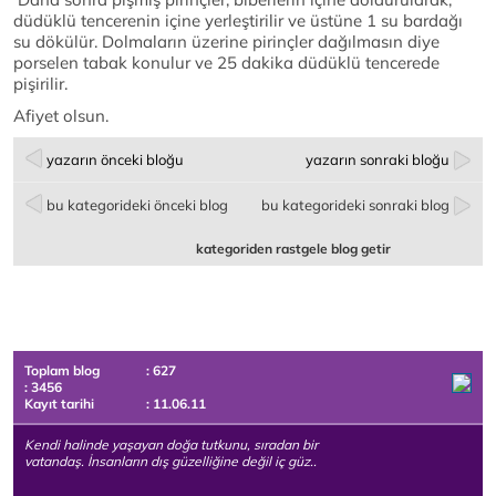
düdüklü tencerenin içine yerleştirilir ve üstüne 1 su bardağı
su dökülür. Dolmaların üzerine pirinçler dağılmasın diye
porselen tabak konulur ve 25 dakika düdüklü tencerede
pişirilir.
Afiyet olsun.
yazarın önceki bloğu
yazarın sonraki bloğu
bu kategorideki önceki blog
bu kategorideki sonraki blog
kategoriden rastgele blog getir
Toplam blog
: 627
: 3456
Kayıt tarihi
: 11.06.11
Kendi halinde yaşayan doğa tutkunu, sıradan bir
vatandaş. İnsanların dış güzelliğine değil iç güz..