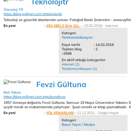
Teknolojitr
Teknoloji TR
https://blog.milliyet.com.tr/teknolojitr
Teknoloji ve güvenlik alanlarınlar uzman. Fotoğraf Baskı Sistemleri - www.ayfo
En yeni
:
192.168.l.2 Giriş Gü...
-
23.02.2018 - İnternet
Kategori
Telekomünikasyon
Kayıt tarihi
: 14.02.2018
Toplam blog
: 2
: 6588
En aktif olduğu kategoriler
İnternet (1)
Telekomünikasyon (1)
Fevzi Gültuna
Batı Yakası
https://blog.milliyet.com.tr/gultunafevzi
1957 Amasya doğumlu Fevzi Gültuna, Samsun 19 Mayıs Üniversitesi Yabancı Di
çeşitli mevki ve makamlarında çalışmıştır. Şuan emekli ve kitap yazmaktadır. Kı
En yeni
:
YOL KENARLARI
-
12.12.2021 - Doğal Hayat
Kategori
Basın Yayın / Medya