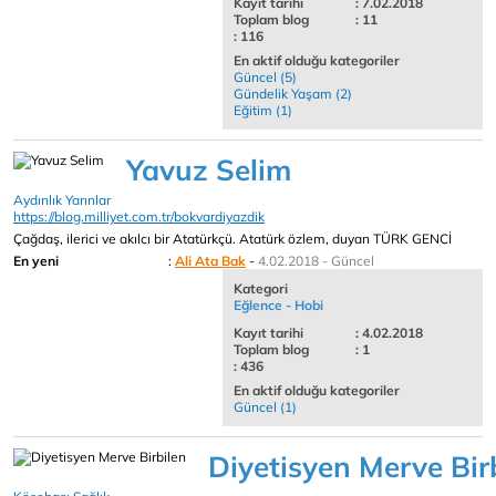
Kayıt tarihi
: 7.02.2018
Toplam blog
: 11
: 116
En aktif olduğu kategoriler
Güncel (5)
Gündelik Yaşam (2)
Eğitim (1)
Yavuz Selim
Aydınlık Yarınlar
https://blog.milliyet.com.tr/bokvardiyazdik
Çağdaş, ilerici ve akılcı bir Atatürkçü. Atatürk özlem, duyan TÜRK GENCİ
En yeni
:
Ali Ata Bak
-
4.02.2018 - Güncel
Kategori
Eğlence - Hobi
Kayıt tarihi
: 4.02.2018
Toplam blog
: 1
: 436
En aktif olduğu kategoriler
Güncel (1)
Diyetisyen Merve Bir