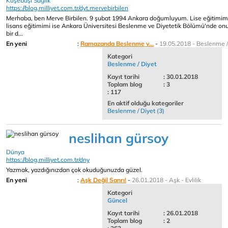
Köşebaşı Sağlık
https://blog.milliyet.com.tr/dyt.mervebirbilen
Merhaba, ben Merve Birbilen. 9 şubat 1994 Ankara doğumluyum. Lise eğitimi
lisans eğitimimi ise Ankara Üniversitesi Beslenme ve Diyetetik Bölümü'nde onu
bir d...
En yeni
:
Ramazanda Beslenme v...
-
19.05.2018 - Beslenme /
Kategori
Beslenme / Diyet
Kayıt tarihi
: 30.01.2018
Toplam blog
: 3
: 117
En aktif olduğu kategoriler
Beslenme / Diyet (3)
neslihan gürsoy
Dünya
https://blog.milliyet.com.tr/dny
Yazmak, yazdığınızdan çok okuduğunuzda güzel.
En yeni
:
Aşk Değil Sanrı!
-
26.01.2018 - Aşk - Evlilik
Kategori
Güncel
Kayıt tarihi
: 26.01.2018
Toplam blog
: 2