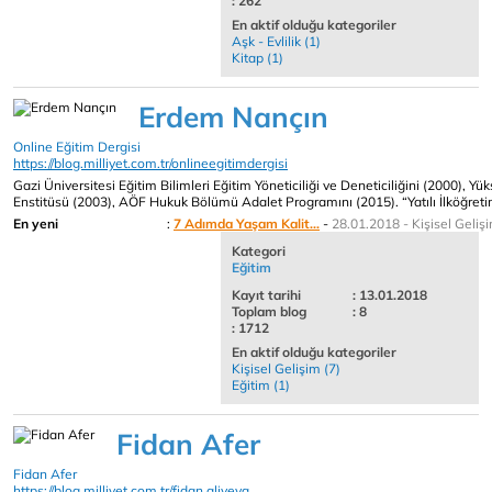
: 262
En aktif olduğu kategoriler
Aşk - Evlilik (1)
Kitap (1)
Erdem Nançın
Online Eğitim Dergisi
https://blog.milliyet.com.tr/onlineegitimdergisi
Gazi Üniversitesi Eğitim Bilimleri Eğitim Yöneticiliği ve Deneticiliğini (2000), Yü
Enstitüsü (2003), AÖF Hukuk Bölümü Adalet Programını (2015). “Yatılı İlköğretim
En yeni
:
7 Adımda Yaşam Kalit...
-
28.01.2018 - Kişisel Geliş
Kategori
Eğitim
Kayıt tarihi
: 13.01.2018
Toplam blog
: 8
: 1712
En aktif olduğu kategoriler
Kişisel Gelişim (7)
Eğitim (1)
Fidan Afer
Fidan Afer
https://blog.milliyet.com.tr/fidan aliyeva