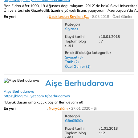
Ben Fidan Afer 1990, 19 Ağustos doğumluyum. 2012`de bakü Slav Üniversitesi
Üniversitesinde Gazetecilik üzerine yüksek lisans yapıyorum. Azerbaycan'da Azad
En yeni
:
Uzaklardan Sevilen Ş...
-
8.05.2018 - Özel Günler
Kategori
Siyaset
Kayıt tarihi
: 10.01.2018
Toplam blog
: 7
: 191
En aktif olduğu kategoriler
Siyaset (3)
Tarih (2)
Özel Günler (1)
Aişe Berhudarova
Aişe Berhudarova
https://blog.milliyet.com.tr/berhudarova
"Büyük düşün ama küçük başla" Ileri devam et!
En yeni
:
Nuryüzlüm
-
27.01.2020 - Şiir
Kategori
Gönüllülük
Kayıt tarihi
: 1.01.2018
Toplam blog
: 12
: 404