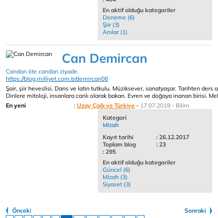
En aktif olduğu kategoriler
Deneme (6)
Şiir (3)
Anılar (1)
Can Demircan
Candan öte candan ziyade.
https://blog.milliyet.com.tr/demircan08
Şair, şiir heveslisi. Dans ve latin tutkulu. Müziksever, sanatyaşar. Tarihten der
Dinlere mitoloji, insanlara canlı olarak bakan. Evren ve doğaya inanan birisi. M
En yeni
:
Uzay Çağı ve Türkiye
-
17.07.2019 - Bilim
Kategori
Mizah
Kayıt tarihi
: 26.12.2017
Toplam blog
: 23
: 295
En aktif olduğu kategoriler
Güncel (6)
Mizah (3)
Siyaset (3)
Önceki
Sonraki