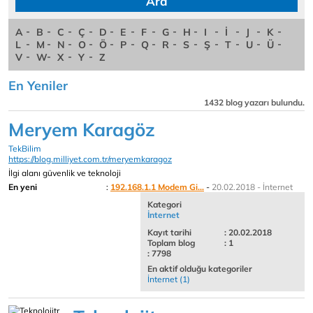
A
B
C
Ç
D
E
F
G
H
I
İ
J
K
L
M
N
O
Ö
P
Q
R
S
Ş
T
U
Ü
V
W
X
Y
Z
En Yeniler
1432 blog yazarı bulundu.
Meryem Karagöz
TekBilim
https://blog.milliyet.com.tr/meryemkaragoz
İlgi alanı güvenlik ve teknoloji
En yeni
:
192.168.1.1 Modem Gi...
-
20.02.2018 - İnternet
Kategori
İnternet
Kayıt tarihi
: 20.02.2018
Toplam blog
: 1
: 7798
En aktif olduğu kategoriler
İnternet (1)