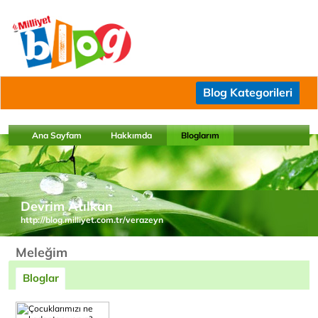
Blog Kategorileri
Ana Sayfam
Hakkımda
Bloglarım
Devrim Atılkan
http://blog.milliyet.com.tr/verazeyn
Meleğim
Bloglar