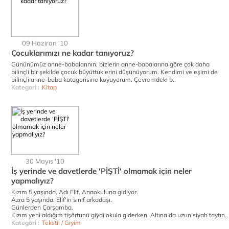
09 Haziran '10
Çocuklarımızı ne kadar tanıyoruz?
Gününümüz anne-babalarının, bizlerin anne-babalarına göre çok daha
bilinçli bir şekilde çocuk büyüttüklerini düşünüyorum. Kendimi ve eşimi de
bilinçli anne-baba katagorisine koyuyorum. Çevremdeki b..
Kategori :
Kitap
30 Mayıs '10
İş yerinde ve davetlerde 'PİŞTİ' olmamak için neler
yapmalıyız?
Kızım 5 yaşında. Adı Elif. Anaokuluna gidiyor.
Azra 5 yaşında. Elif'in sınıf arkadaşı.
Günlerden Çarşamba.
Kızım yeni aldığım tişörtünü giydi okula giderken. Altına da uzun siyah taytın..
Kategori :
Tekstil / Giyim