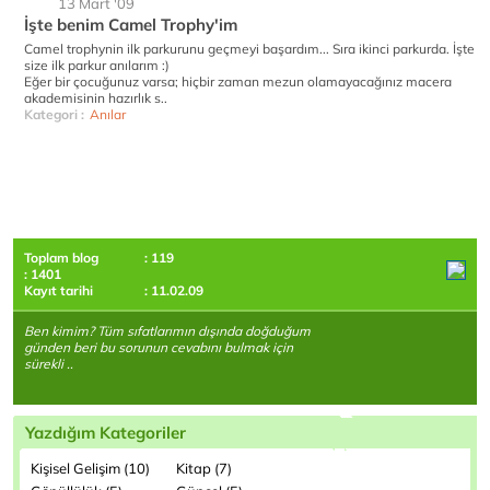
13 Mart '09
İşte benim Camel Trophy'im
Camel trophynin ilk parkurunu geçmeyi başardım... Sıra ikinci parkurda. İşte
size ilk parkur anılarım :)
Eğer bir çocuğunuz varsa; hiçbir zaman mezun olamayacağınız macera
akademisinin hazırlık s..
Kategori :
Anılar
Toplam blog
: 119
: 1401
Kayıt tarihi
: 11.02.09
Ben kimim? Tüm sıfatlarımın dışında doğduğum
günden beri bu sorunun cevabını bulmak için
sürekli ..
Yazdığım Kategoriler
Kişisel Gelişim (10)
Kitap (7)