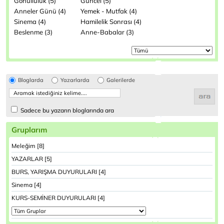
Gönüllülük (5)
Güncel (5)
Anneler Günü (4)
Yemek - Mutfak (4)
Sinema (4)
Hamilelik Sonrası (4)
Beslenme (3)
Anne-Babalar (3)
Bloglarda
Yazarlarda
Galerilerde
Sadece bu yazarın bloglarında ara
Gruplarım
Meleğim [8]
YAZARLAR [5]
BURS, YARIŞMA DUYURULARI [4]
Sinema [4]
KURS-SEMİNER DUYURULARI [4]