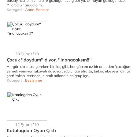
başlayınca, eliniz ha bire gözlüğünüze gider ya. Olmayan gözlüğünüze.
Yıllarca bir arada olm..
Kategori :
Anne-Babalar
28 Şubat '10
Çocuk ''doydum'' diyor. ''inanacaksın!!''
Hergün alınması gereken bir ilaç gibi, her gün en az bir anneden 'çocuğum
yemek yemiyor' şikayeti duyuyoruzdur. Tabi etrafta, birkaç ebeveyn olması
şart! Yoksa 'teenage' olarak adlandırılan grup içe..
Kategori :
Beslenme
12 Şubat '10
Katalogdan Oyun Çıktı