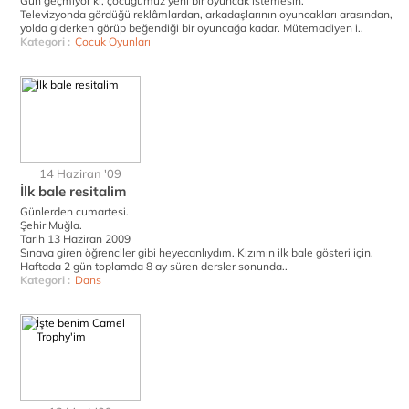
Gün geçmiyor ki, çocuğumuz yeni bir oyuncak istemesin.
Televizyonda gördüğü reklâmlardan, arkadaşlarının oyuncakları arasından,
yolda giderken görüp beğendiği bir oyuncağa kadar. Mütemadiyen i..
Kategori :
Çocuk Oyunları
14 Haziran '09
İlk bale resitalim
Günlerden cumartesi.
Şehir Muğla.
Tarih 13 Haziran 2009
Sınava giren öğrenciler gibi heyecanlıydım. Kızımın ilk bale gösteri için.
Haftada 2 gün toplamda 8 ay süren dersler sonunda..
Kategori :
Dans