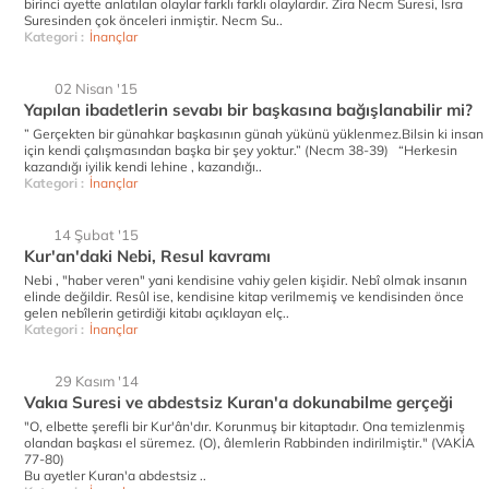
birinci ayette anlatılan olaylar farklı farklı olaylardır. Zira Necm Suresi, İsra
Suresinden çok önceleri inmiştir. Necm Su..
Kategori :
İnançlar
02 Nisan '15
Yapılan ibadetlerin sevabı bir başkasına bağışlanabilir mi?
” Gerçekten bir günahkar başkasının günah yükünü yüklenmez.Bilsin ki insan
için kendi çalışmasından başka bir şey yoktur.” (Necm 38-39) “Herkesin
kazandığı iyilik kendi lehine , kazandığı..
Kategori :
İnançlar
14 Şubat '15
Kur'an'daki Nebi, Resul kavramı
Nebi , "haber veren" yani kendisine vahiy gelen kişidir. Nebî olmak insanın
elinde değildir. Resûl ise, kendisine kitap verilmemiş ve kendisinden önce
gelen nebîlerin getirdiği kitabı açıklayan elç..
Kategori :
İnançlar
29 Kasım '14
Vakıa Suresi ve abdestsiz Kuran'a dokunabilme gerçeği
"O, elbette şerefli bir Kur'ân'dır. Korunmuş bir kitaptadır. Ona temizlenmiş
olandan başkası el süremez. (O), âlemlerin Rabbinden indirilmiştir." (VAKİA
77-80)
Bu ayetler Kuran'a abdestsiz ..