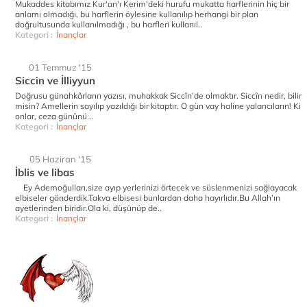
Mukaddes kitabımız Kur'an'ı Kerim'deki hurufu mukatta harflerinin hiç bir
anlamı olmadığı, bu harflerin öylesine kullanılıp herhangi bir plan
doğrultusunda kullanılmadığı , bu harfleri kullanıl..
Kategori :
İnançlar
01 Temmuz '15
Siccin ve İlliyyun
Doğrusu günahkârların yazısı, muhakkak Siccîn’de olmaktır. Siccîn nedir, bilir
misin? Amellerin sayılıp yazıldığı bir kitaptır. O gün vay haline yalancıların! Ki
onlar, ceza gününü ..
Kategori :
İnançlar
05 Haziran '15
İblis ve libas
Ey Ademoğulları,size ayıp yerlerinizi örtecek ve süslenmenizi sağlayacak
elbiseler gönderdik.Takva elbisesi bunlardan daha hayırlıdır.Bu Allah’ın
ayetlerinden biridir.Ola ki, düşünüp de..
Kategori :
İnançlar