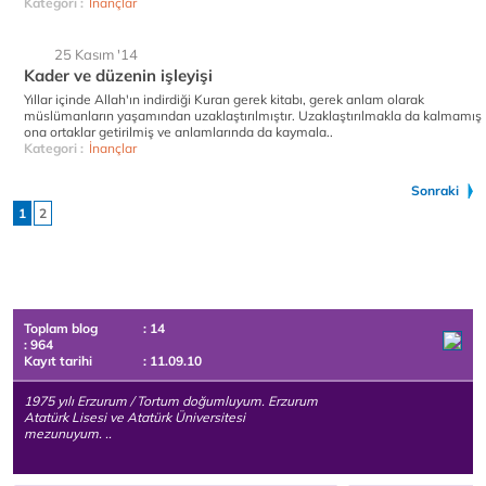
Kategori :
İnançlar
25 Kasım '14
Kader ve düzenin işleyişi
Yıllar içinde Allah'ın indirdiği Kuran gerek kitabı, gerek anlam olarak
müslümanların yaşamından uzaklaştırılmıştır. Uzaklaştırılmakla da kalmamış
ona ortaklar getirilmiş ve anlamlarında da kaymala..
Kategori :
İnançlar
Sonraki
1
2
Toplam blog
: 14
: 964
Kayıt tarihi
: 11.09.10
1975 yılı Erzurum / Tortum doğumluyum. Erzurum
Atatürk Lisesi ve Atatürk Üniversitesi
mezunuyum. ..