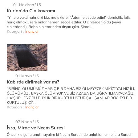
01 Haziran '15
Kur'an'da Cin kavramı
"Yine o vakti hatırla ki biz, meleklere: "Âdem'e secde edin!" demiştik. İblis
hariç olmak üzere onlar hemen secde ettiler. O cinlerden oldu (veya
cinlerdendi), Rabbinin emrinden dışarı çıktı. Şimdi..
Kategori :
İnançlar
01 Mayıs '15
Kabirde dirilmek var mı?
"BİRİNCİ ÖLÜMÜMÜZ HARİÇ BİR DAHA BİZ ÖLMEYECEK MİYİZ? YALNIZ İLK
ÖLÜMÜMÜZ , BAŞKA ÖLÜM YOK.VE BİZ AZABA DA UĞRATILMAYACAĞIZ
HA!ŞÜPHESİZ BU BÜYÜK BİR KURTULUŞTUR.ÇALIŞANLAR BÖYLESİ BİR
KURTULUŞ İÇİN..
Kategori :
İnançlar
07 Nisan '15
İsra, Mirac ve Necm Suresi
Öncelikle şunu unutmayalım ki Necm Suresinde anlatılanlar ile İsra Suresi