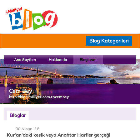
Blog Kategorileri
Ana Sayfam
Hakkımda
Bloglarım
Cem Bey
http://blog.milliyet.com.tr/cembey
Bloglar
08 Nisan '16
Kur'an'daki kesik veya Anahtar Harfler gerçeği