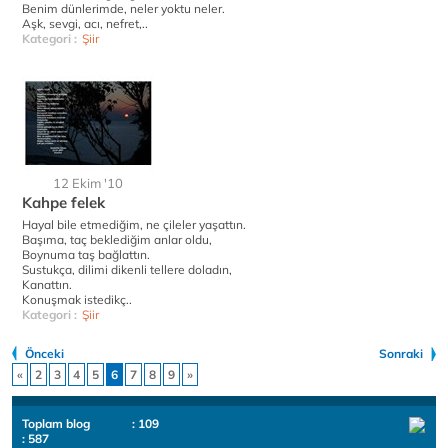
Benim dünlerimde, neler yoktu neler.
Aşk, sevgi, acı, nefret,..
Kategori :
Şiir
12 Ekim '10
Kahpe felek
Hayal bile etmediğim, ne çileler yaşattın.
Başıma, taç beklediğim anlar oldu,
Boynuma taş bağlattın.
Sustukça, dilimi dikenli tellere doladın,
Kanattın.
Konuşmak istedikç..
Kategori :
Şiir
Önceki
Sonraki
«
2
3
4
5
6
7
8
9
»
Toplam blog
: 109
: 587