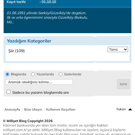
Kayıt tarihi
: 01.10.10
01.06.1951 yilinda Sarköy/Güzelköy'de dogdum.
Ilk ve orta ögrenimimi sirasiyla Güzelköy Ilkokulu,
Mü..
Yazdığım Kategoriler
Şiir (109)
Bloglarda
Yazarlarda
Galerilerde
Sadece bu yazarın bloglarında ara
|
|
Yukarı
Anasayfa
Bize Ulaşın
Kullanım Koşulları
© Milliyet Blog Copyright 2026
İnternet baskısında yer alan tüm metin, resim ve içeriğin hakları
milliyet.com.tr'ye aittir. Milliyet Blog kullanıcıları ve üyeleri, üçüncü kişilerin
telif hakkı sahibi bulunduğu her türlü fikri eser, fotoğraf, resim vb. materyal ve