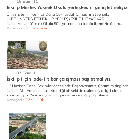
15 Ekim '11
İskilip Meslek Yüksek Okulu yerleşkesini genişletmeliyiz
Üniversitenin İlçemize Daha Çok faydalı Olmasını İstiyorsak:
HİTİT ÜNİVERSİTESİ İSKİLİP YERLEŞKESİNE İHTİYAÇ VAR
İskilip Meslek Yüksek Okulu 90’lı yıllardan bu tarafa ilçemizin önem..
Kategori :
Üniversiteler
07 Ekim '11
İskilipli için iade-i itibar çalışması başlatmalıyız
12 Haziran Genel Seçimler öncesinde Başbakanımız, Çorum mitinginde
İskilipli Atıf Hoca’nın hak etmediği bir şekilde asılmasıyla ilgili olarak
konuşmuştu. Yeni anayasanın gündeme geldiği şu günlerde..
Kategori :
Gönüllülük