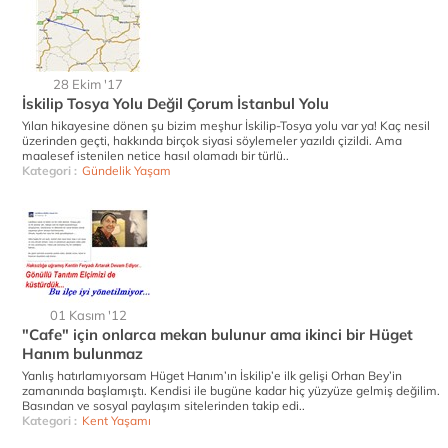
28 Ekim '17
İskilip Tosya Yolu Değil Çorum İstanbul Yolu
Yılan hikayesine dönen şu bizim meşhur İskilip-Tosya yolu var ya! Kaç nesil
üzerinden geçti, hakkında birçok siyasi söylemeler yazıldı çizildi. Ama
maalesef istenilen netice hasıl olamadı bir türlü..
Kategori :
Gündelik Yaşam
01 Kasım '12
"Cafe" için onlarca mekan bulunur ama ikinci bir Hüget
Hanım bulunmaz
Yanlış hatırlamıyorsam Hüget Hanım’ın İskilip’e ilk gelişi Orhan Bey’in
zamanında başlamıştı. Kendisi ile bugüne kadar hiç yüzyüze gelmiş değilim.
Basından ve sosyal paylaşım sitelerinden takip edi..
Kategori :
Kent Yaşamı