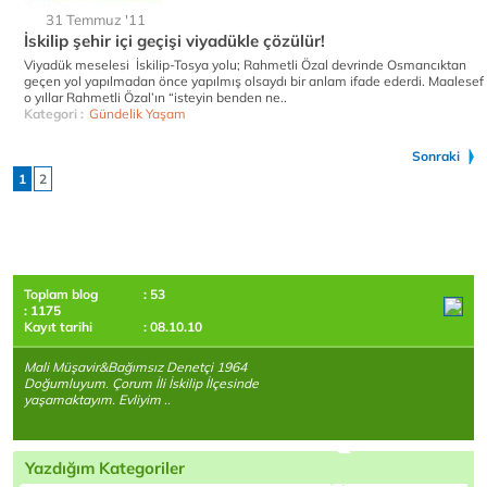
31 Temmuz '11
İskilip şehir içi geçişi viyadükle çözülür!
Viyadük meselesi İskilip-Tosya yolu; Rahmetli Özal devrinde Osmancıktan
geçen yol yapılmadan önce yapılmış olsaydı bir anlam ifade ederdi. Maalesef
o yıllar Rahmetli Özal’ın “isteyin benden ne..
Kategori :
Gündelik Yaşam
Sonraki
1
2
Toplam blog
: 53
: 1175
Kayıt tarihi
: 08.10.10
Mali Müşavir&Bağımsız Denetçi 1964
Doğumluyum. Çorum İli İskilip İlçesinde
yaşamaktayım. Evliyim ..
Yazdığım Kategoriler