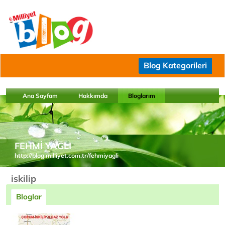
Blog Kategorileri
Ana Sayfam
Hakkımda
Bloglarım
FEHMİ YAĞLI
http://blog.milliyet.com.tr/fehmiyagli
iskilip
Bloglar