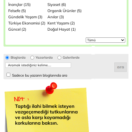
İnançlar (15)
Siyaset (6)
Felsefe (5)
Organik Ürünler (5)
Gündelik Yaşam (3)
Anılar (3)
Türkiye Ekonomisi (2)
Kent Yaşamı (2)
Güncel (2)
Doğal Hayat (1)
Bloglarda
Yazarlarda
Galerilerde
Sadece bu yazarın bloglarında ara
Taptığı ilahi bilmek isteyen
vazgeçemediği tutkunlarına
ve asla karşı koyamadığı
korkularına baksın.