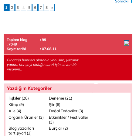
Sonraki
1
2
3
4
5
6
7
8
»
Toplam blog
: 99
: 7049
Kayıt tarihi
: 07.08.11
Bir garip bankacı olmanın yanı sıra, yazarlık
yapan; her şeyi olduğu suret için seven bir
insanım..
Yazdığım Kategoriler
İlişkiler (28)
Deneme (21)
Kitap (9)
Şiir (6)
Aile (4)
Doğal Tedaviler (3)
Organik Ürünler (3)
Etkinlikler / Festivaller
(3)
Blog yazarları
Burçlar (2)
tartışıyor! (2)