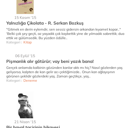
15 Kasım '15
Yalnızlığa Çikolata - R. Serkan Bozkuş
"Gitmek en derin eylemdir, sen sessiz gidersin arkandan kıyamet kopar.."
'Belki çok şey geçti, az yaşadık çok kaybettik yine de yılmadık sabrettik; dua
ettik ve gülümsedik. Bu yüzden ödülle..
Kategori :
Kitap
06 Eylül '15
Pişmanlık alır götürür; vay beni yazık bana!
Gerçek anlamda kalbinin gözünden kanlar aktı mı hiç? Nasıl gözlerden yaş
geliyorsa, kalpten de kan gelir acı çektiğimizde.. Onun kan ağlayışının
görünen şeklidir gözlerdeki yaş. Zaman geçtikçe, yaş..
Kategori :
Deneme
21 Nisan '15
Bir hayal tacirinin hikayesi..