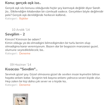
Konu; gerçek aşk ise..
Gerçek aşk söz konusu olduğunda hiçbir şey karmaşık değildir diyor Sarah
Jio.. Etkilendiğim kitabından bir cümleydi sadece. Gerçekten böyle değilmidir
peki? Gerçek aşk denildiğinde herkesin kalbind..
Kategori :
İlişkiler
10 Aralık '14
Sevgilim - 2
Kimsin? Kiminsin be adam?
Kimin oldugu ya da olmadigini bilmedigimden bir turlu benim olup
olmadigina karar veremiyorum. Bazen dar bir bogazsin manzarasi guzel,
olumune seyredilebilecek; ba..
Kategori :
Deneme
09 Haziran '14
Kısacası "Sevdim"..
Sevmek güzel şey. Güzel olmasına güzel de sevilen insan kıymetini bilirse
hayata anlam katar. Sevginin tek başına anlamı yalnızca seven kişide olur.
Hep zaten bir kişi daha çok sever ve o kişide ka..
Kategori :
Deneme