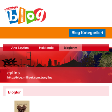
Blog Kategorileri
Ana Sayfam
Hakkımda
Bloglarım
eyllas
http://blog.milliyet.com.tr/eyllas
Bloglar