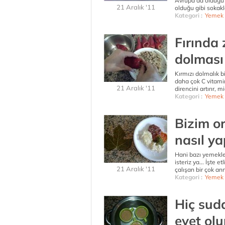
Avrupa'da olduğu 
21 Aralık '11
olduğu gibi sokakl
Kategori :
Yemek 
Fırında 
dolması 
Kırmızı dolmalık b
daha çok C vitamini
21 Aralık '11
direncini artırır,
Kategori :
Yemek 
Bizim o
nasıl ya
Hani bazı yemekle
isteriz ya... İşte 
21 Aralık '11
çalışan bir çok ann
Kategori :
Yemek 
Hiç sud
evet olu