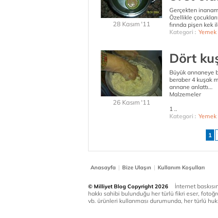
Gerçekten inanamıy
Özellikle çocuklar
28 Kasım '11
fırında pişen kek il
Kategori :
Yemek 
Dört ku
Büyük annaneye bu
beraber 4 kuşak ma
annane anlattı...
Malzemeler
26 Kasım '11
1 ..
Kategori :
Yemek 
1
|
|
Anasayfa
Bize Ulaşın
Kullanım Koşulları
İnternet baskısınd
© Milliyet Blog Copyright 2026
hakkı sahibi bulunduğu her türlü fikri eser, fotoğr
vb. ürünleri kullanması durumunda, her türlü huku