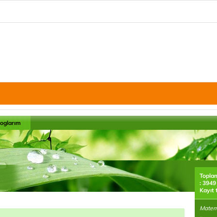
loglarım
Topla
: 3949
Kayıt 
Matema
..