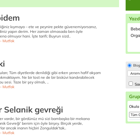
pidem
Yazd
iğiniz kıymaya – ete ve peynire pekte güvenemiyorsanız,
Bebe
diniz yapın derim. Her zaman olmasada ben öyle
Orga
na olmuyor hani. İşte tarifi; Buyrun sizd..
- Mutfak
ki
Blo
ları; Tüm diyetlerde denildiği gibi erken yenen hafif akşam
kmaktayım. Ne bir tost ne de bir bisküvi kandırabilecek
sesi. Taze bir şey olmalı, ..
Sad
- Mutfak
Grup
Okula 
tır Selanik gevreği
ler vardır, bir gördünüz mü sizi bambaşka bir mekana
anik Gevreği' benim için öyle birşey. Birçok yerde,
ar ancak inanın hiçbiri Zonguldak'tak..
- Mutfak