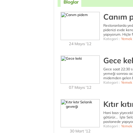
Bloglar
Canım 
Restoranlarda yed
pidenizi evde ken
yapıyorum. Hiçte fe
Kategori :
Yemek 
24 Mayıs '12
Gece ke
Gece saat 22:30 su
yemeği sonrası acı
midemden gelen bu 
Kategori :
Yemek 
07 Mayıs '12
Kıtır kı
Hani bazı yiyecek
götürür... İşte Sel
pastanede yapıyorl
Kategori :
Yemek 
30 Mart '12