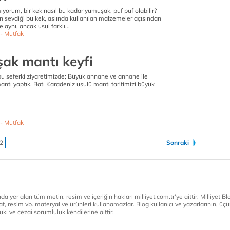
orum, bir kek nasıl bu kadar yumuşak, puf puf olabilir?
ın sevdiği bu kek, aslında kullanılan malzemeler açısından
e aynı, ancak usul farklı...
- Mutfak
şak mantı keyfi
 seferki ziyaretimizde; Büyük annane ve annane ile
ntı yaptık. Batı Karadeniz usulü mantı tarifimizi büyük
- Mutfak
2
Sonraki
a yer alan tüm metin, resim ve içeriğin hakları milliyet.com.tr'ye aittir. Milliyet Blog
af, resim vb. materyal ve ürünleri kullanamazlar. Blog kullanıcı ve yazarlarının, üçün
ki ve cezai sorumluluk kendilerine aittir.