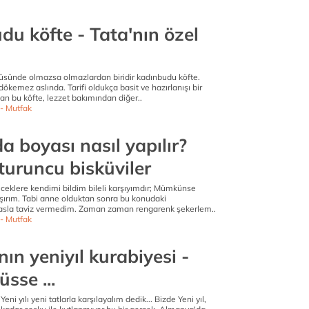
du köfte - Tata'nın özel
üsünde olmazsa olmazlardan biridir kadınbudu köfte.
ökemez aslında. Tarifi oldukça basit ve hazırlanışı bir
an bu köfte, lezzet bakımından diğer..
- Mutfak
a boyası nasıl yapılır?
 turuncu bisküviler
eceklere kendimi bildim bileli karşıyımdır; Mümkünse
ırım. Tabi anne olduktan sonra bu konudaki
asla taviz vermedim. Zaman zaman rengarenk şekerlem..
- Mutfak
ın yeniyıl kurabiyesi -
üsse ...
. Yeni yılı yeni tatlarla karşılayalım dedik... Bizde Yeni yıl,