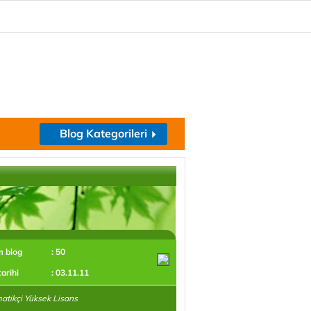
Blog Kategorileri
m blog
: 50
tarihi
: 03.11.11
tikçi Yüksek Lisans