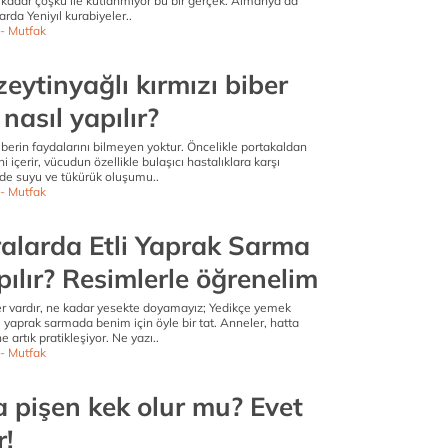
kadar çoşku ile kutlanmıyor bu bir gerçek. Almanya'da
arda Yeniyıl kurabiyeler..
- Mutfak
zeytinyağlı kırmızı biber
nasıl yapılır?
iberin faydalarını bilmeyen yoktur. Öncelikle portakaldan
 içerir, vücudun özellikle bulaşıcı hastalıklara karşı
 mide suyu ve tükürük oluşumu..
- Mutfak
ralarda Etli Yaprak Sarma
pılır? Resimlerle öğrenelim
r vardır, ne kadar yesekte doyamayız; Yedikçe yemek
etli yaprak sarmada benim için öyle bir tat. Anneler, hatta
e artık pratikleşiyor. Ne yazı..
- Mutfak
a pişen kek olur mu? Evet
r!