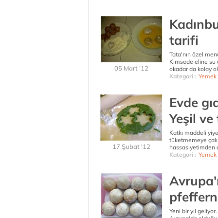
Kadınbu
tarifi
Tata'nın özel men
Kimsede eline su d
05 Mart '12
okadar da kolay ol
Kategori :
Yemek 
Evde gıd
Yeşil ve
Katkı maddeli yiy
tüketmemeye çalış
17 Şubat '12
hassasiyetimden 
Kategori :
Yemek 
Avrupa'n
pfeffern
Yeni bir yıl geliyor