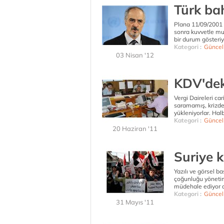
Türk ba
Plana 11/09/2001 de
sonra kuvvetle mu
bir durum gösteriy
Kategori :
Güncel
03 Nisan '12
KDV'deki
Vergi Daireleri car
saramamış, krizden
yükleniyorlar. Halb
Kategori :
Güncel
20 Haziran '11
Suriye 
Yazılı ve görsel b
çoğunluğu yönetim
müdehale ediyor a
Kategori :
Güncel
31 Mayıs '11