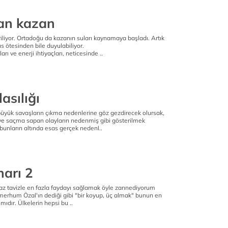
an kazan
eriliyor. Ortadoğu da kazanın suları kaynamaya başladı. Artık
us ötesinden bile duyulabiliyor.
arı ve enerji ihtiyaçları, neticesinde ..
asılığı
büyük savaşların çıkma nedenlerine göz gezdirecek olursak,
e saçma sapan olayların nedenmiş gibi gösterilmek
 bunların altında esas gerçek nedenl..
harı 2
 az tavizle en fazla faydayı sağlamak öyle zannediyorum
r merhum Özal'ın dediği gibi "bir koyup, üç almak" bunun en
mıdır. Ülkelerin hepsi bu ..