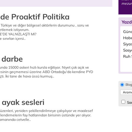
mezunu
e Proaktif Politika
Yazd
Türkiye ve diğer bölgesel aktörlerin durumunu , soru ve
etlemek istiyorum.
Günc
E'DE YALNIZLAŞTI MI?
Habe
sınırları içersi..
Siyas
Sosyo
i darbe
Ruh S
da 15000 askeri hızlı kursla eğitiyor. Niyet çok açık ve
eresinin geçmemesi üzerine ABD Ortadoğu'da kendine PYD
çti. İki tane de hava üssü kurmuş..
Blo
 ayak sesleri
Sad
enleri, yeniden şekillendirilmeye çalışılıyor ve maalesef
lendirmelerin fay hatlarından birisinin üstünde yer alıyor.
amanında cetvelle..