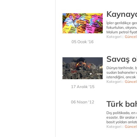
Kaynay
İpler gerildikçe g
fokurtuları, okyan
Malum petrol fiyatl
Kategori :
Güncel
05 Ocak '16
Savaş ol
Dünya tarihinde, 
sudan bahaneler v
istendiğini, ancak
Kategori :
Güncel
17 Aralık '15
Türk ba
06 Nisan '12
Dış politikada, en
esastır. Bir arala
basit yoldan anlatı
Kategori :
Güncel