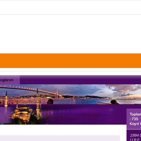
loglarım
Topla
: 735
Kayıt 
1994 U
İ.İ.B.F