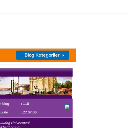
Blog Kategorileri
m blog
: 116
tarihi
: 27.07.06
ludağ Üniversitesi
. İktisat bölümü