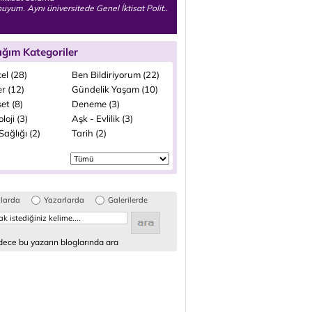
yum. Aynı üniversitede Genel İktisat Polit..
ığım Kategoriler
el (28)
Ben Bildiriyorum (22)
r (12)
Gündelik Yaşam (10)
et (8)
Deneme (3)
loji (3)
Aşk - Evlilik (3)
ağlığı (2)
Tarih (2)
glarda
Yazarlarda
Galerilerde
ece bu yazarın bloglarında ara