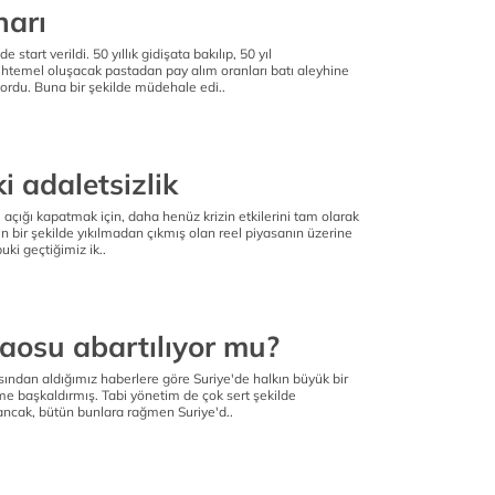
harı
 start verildi. 50 yıllık gidişata bakılıp, 50 yıl
htemel oluşacak pastadan pay alım oranları batı aleyhine
ordu. Buna bir şekilde müdehale edi..
 adaletsizlik
i açığı kapatmak için, daha henüz krizin etkilerini tam olarak
 bir şekilde yıkılmadan çıkmış olan reel piyasanın üzerine
uki geçtiğimiz ik..
kaosu abartılıyor mu?
asından aldığımız haberlere göre Suriye'de halkın büyük bir
e başkaldırmış. Tabi yönetim de çok sert şekilde
ncak, bütün bunlara rağmen Suriye'd..