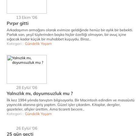
13 Ekim '06
Pırpır gitti
Arkadaşımın armağanı olarak evimize geldiğinde henüz bir aylık bir bebekti.
Parlak sarı, yeşil tüylerinden başka hiçbir özelliği olmayan, bir avuç içine
sığacak kadar küçük bir muhabbet kuşuydu. Biraz..
Kategori :
Gündelik Yaşam
28 Eylül '06
Yalnızlık mı, doyumsuzluk mu ?
İlk kez 1994 yılında tanıştım bilgisayarla. Bir Macintosh edindim ve masaüstü
yayıncılık alanına giriş yaptım. Güzel işler çıkardım. Kitaplar, dergiler,
gazeteler, afişler ürettim. Ama ticareti becere..
Kategori :
Gündelik Yaşam
26 Eylül '06
25 gün geçti