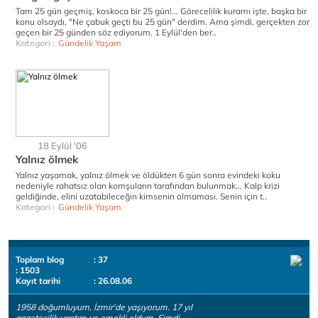
Tam 25 gün geçmiş, koskoca bir 25 gün!... Görecelilik kuramı işte, başka bir
konu olsaydı, "Ne çabuk geçti bu 25 gün" derdim. Ama şimdi, gerçekten zor
geçen bir 25 günden söz ediyorum. 1 Eylül'den ber..
Kategori :
Gündelik Yaşam
18 Eylül '06
Yalnız ölmek
Yalnız yaşamak, yalnız ölmek ve öldükten 6 gün sonra evindeki koku
nedeniyle rahatsız olan komşuların tarafından bulunmak... Kalp krizi
geldiğinde, elini uzatabileceğin kimsenin olmaması. Senin için t..
Kategori :
Gündelik Yaşam
Toplam blog
: 37
: 1503
Kayıt tarihi
: 26.08.06
1958 doğumluyum, İzmir'de yaşıyorum. 17 yıl
gazetecilik yaptım ve emekli oldum. Şimdi