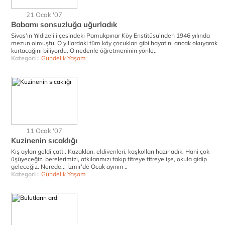
21 Ocak '07
Babamı sonsuzluğa uğurladık
Sivas'ın Yıldızeli ilçesindeki Pamukpınar Köy Enstitüsü'nden 1946 yılında
mezun olmuştu. O yıllardaki tüm köy çocukları gibi hayatını ancak okuyarak
kurtacağını biliyordu. O nedenle öğretmeninin yönle..
Kategori :
Gündelik Yaşam
11 Ocak '07
Kuzinenin sıcaklığı
Kış ayları geldi çattı. Kazakları, eldivenleri, kaşkolları hazırladık. Hani çok
üşüyeceğiz, berelerimizi, atkılarımızı takıp titreye titreye işe, okula gidip
geleceğiz. Nerede... İzmir'de Ocak ayının ..
Kategori :
Gündelik Yaşam