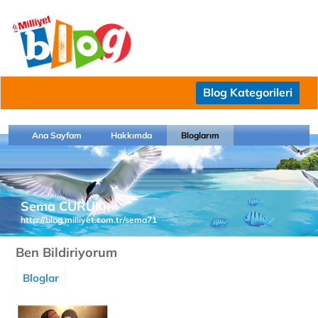
Blog Kategorileri
Ana Sayfam
Hakkımda
Bloglarım
Sema CURUK
http://blog.milliyet.com.tr/sema71
Ben Bildiriyorum
Bloglar