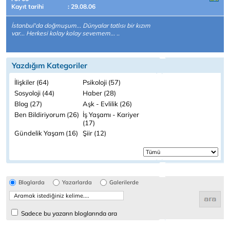
Kayıt tarihi
: 29.08.06
İstanbul'da doğmuşum... Dünyalar tatlısı bir kızım
var... Herkesi kolay kolay sevemem... ..
Yazdığım Kategoriler
İlişkiler (64)
Psikoloji (57)
Sosyoloji (44)
Haber (28)
Blog (27)
Aşk - Evlilik (26)
Ben Bildiriyorum (26)
İş Yaşamı - Kariyer
(17)
Gündelik Yaşam (16)
Şiir (12)
Bloglarda
Yazarlarda
Galerilerde
Sadece bu yazarın bloglarında ara