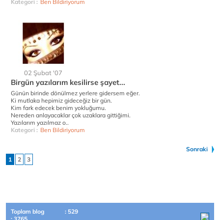
Kategori :
Ben Bildiriyorum
02 Şubat '07
Birgün yazılarım kesilirse şayet...
Günün birinde dönülmez yerlere gidersem eğer.
Ki mutlaka hepimiz gideceğiz bir gün.
Kim fark edecek benim yokluğumu.
Nereden anlayacaklar çok uzaklara gittiğimi.
Yazılarım yazılmaz o..
Kategori :
Ben Bildiriyorum
Sonraki
1
2
3
Toplam blog
: 529
: 3765