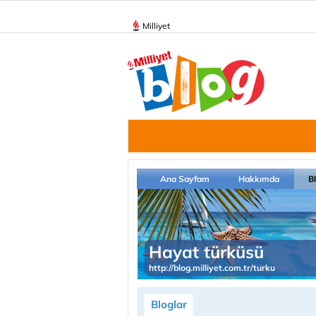
Milliyet
Ana Sayfam
Hakkımda
B
Hayat türküsü
http://blog.milliyet.com.tr/turku
Bloglar