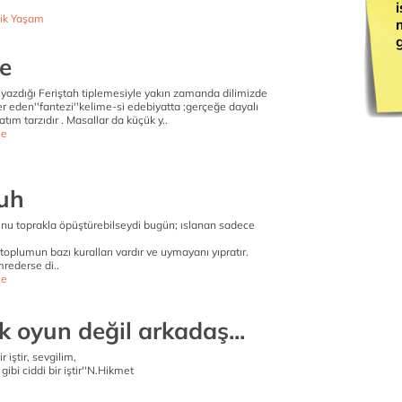
ik Yaşam
g
ie
 yazdığı Feriştah tiplemesiyle yakın zamanda dilimizde
yer eden''fantezi''kelime-si edebiyatta ;gerçeğe dayalı
tım tarzıdır . Masallar da küçük y..
e
ruh
unu toprakla öpüştürebilseydi bugün; ıslanan sadece
; toplumun bazı kuralları vardır ve uymayanı yıpratır.
mrederse di..
e
 oyun değil arkadaş...
 iştir, sevgilim,
bi ciddi bir iştir''N.Hikmet