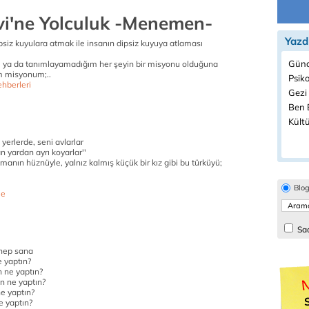
vi'ne Yolculuk -Menemen-
Yazd
psiz kuyulara atmak ile insanın dipsiz kuyuya atlaması
Günd
 ya da tanımlayamadığım her şeyin bir misyonu olduğuna
m misyonum;..
Psiko
hberleri
Gezi 
Ben B
Kültü
yerlerde, seni avlarlar
yardan ayrı koyarlar''
anın hüznüyle, yalnız kalmış küçük bir kız gibi bu türküyü;
Blo
e
Sad
 hep sana
e yaptın?
n ne yaptın?
n ne yaptın?
e yaptın?
e yaptın?