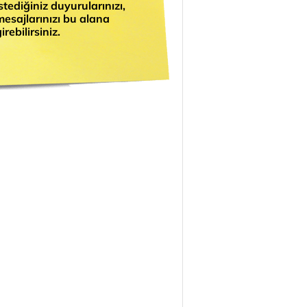
istediğiniz duyurularınızı,
mesajlarınızı bu alana
irebilirsiniz.