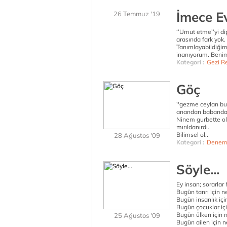
İmece E
26 Temmuz '19
‘’Umut etme’’yi di
arasında fark yok.
Tanımlayabildiğim
inanıyorum. Beni
Kategori :
Gezi Re
Göç
''gezme ceylan bu 
anandan babandan 
Ninem gurbette olm
mırıldanırdı.
Bilimsel ol..
28 Ağustos '09
Kategori :
Denem
Söyle...
Ey insan; sorarlar
Bugün tanrı için n
Bugün insanlık içi
Bugün çocuklar içi
Bugün ülken için n
25 Ağustos '09
Bugün ailen için n