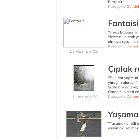
Bırak bü..
Kategori :
Gündel
Fantais
Yılmaz Erdoğan'ın
''fentezi ''olarak 
olmayan yazılı anla
Kategori :
Denem
15 Haziran '09
Çıplak 
''Bulutlar yağmur
yüreğim olurdu''*
Sizde bilirsiniz ya
Örneğin; birileri e
Kategori :
Denem
11 Haziran '09
Yaşamak
''Yaşamak;ümitli bir
yaşamak; sevmek gi