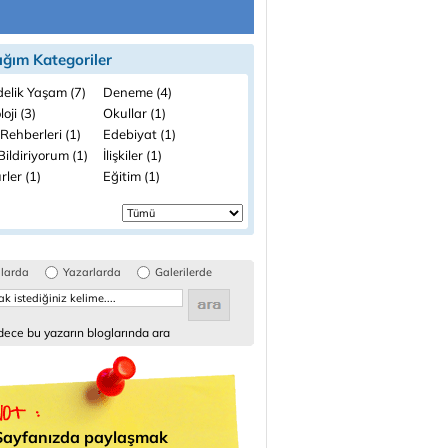
ığım Kategoriler
elik Yaşam (7)
Deneme (4)
loji (3)
Okullar (1)
Rehberleri (1)
Edebiyat (1)
ildiriyorum (1)
İlişkiler (1)
rler (1)
Eğitim (1)
glarda
Yazarlarda
Galerilerde
ece bu yazarın bloglarında ara
Sayfanızda paylaşmak