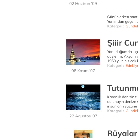
02 Haziran '09
Günün erken saatle
Yanımdan geçen ufa
Kategori :
Gündel
Şiiir Cu
Yorulduğumda …çok
düşlerim. Akşam va
1950 yılının sıcak
Kategori :
Edebiy
08 Kasım '07
Tutunm
Karanlık denizin t
dolunayın denize s
insanların yüzüne 
Kategori :
Gündel
22 Ağustos '07
Rüyalar