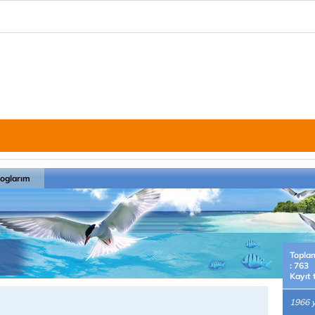
loglarım
Topla
: 763
Kayıt 
1966 y