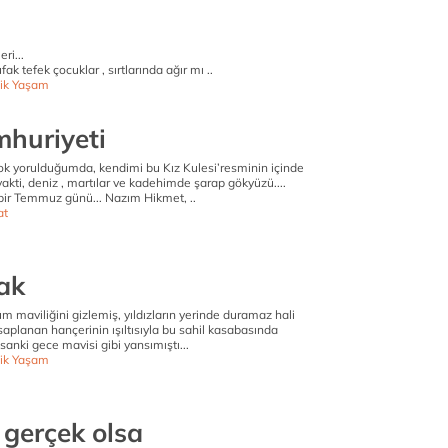
ri...
k tefek çocuklar , sırtlarında ağır mı ..
ik Yaşam
mhuriyeti
 yorulduğumda, kendimi bu Kız Kulesi’resminin içinde
kti, deniz , martılar ve kadehimde şarap gökyüzü....
 bir Temmuz günü... Nazım Hikmet, ..
at
ak
üm maviliğini gizlemiş, yıldızların yerinde duramaz hali
aplanan hançerinin ışıltısıyla bu sahil kasabasında
sanki gece mavisi gibi yansımıştı...
ik Yaşam
 gerçek olsa