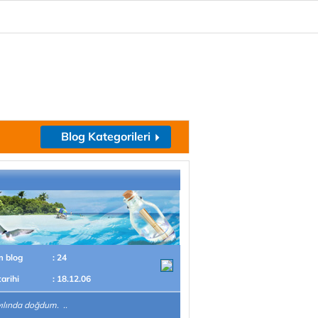
Blog Kategorileri
m blog
: 24
tarihi
: 18.12.06
ılında doğdum. ..