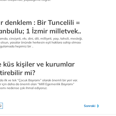
r denklem : Bir Tuncelili =
anbullu; 1 İzmir milletvek..
a, cinsiyeti, ırkı, dini, dili, milliyeti, yaşı, tahsili, mesleği,
olsun, yasalar önünde herkesin eşit haklara sahip olması
ygulamada hepimiz bir ..
e küs kişiler ve kurumlar
tirebilir mi?
a ilk ve tek “Çocuk Bayramı” olarak önemli bir yeri var.
r için daha da önemli olan “Millî Egemenlik Bayramı”
kısmı nedense çok ihmal ediyoruz.
2
Sonraki