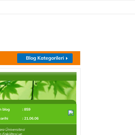
Blog Kategorileri
m blog
: 859
tarihi
: 21.06.06
a Üniversitesi
im Fakültesi ve