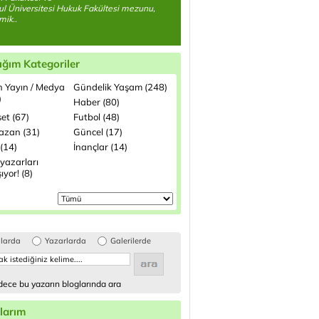
ul Üniversitesi Hukuk Fakültesi mezunu,
ik..
ığım Kategoriler
n Yayın / Medya
Gündelik Yaşam (248)
)
Haber (80)
et (67)
Futbol (48)
zan (31)
Güncel (17)
(14)
İnançlar (14)
yazarları
şıyor! (8)
glarda
Yazarlarda
Galerilerde
ece bu yazarın bloglarında ara
larım