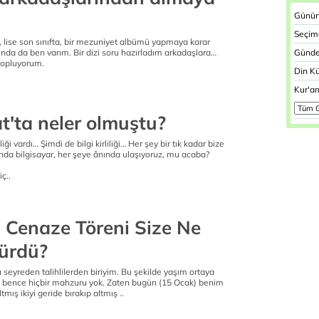
Günün 
Seçim
lise son sınıfta, bir mezuniyet albümü yapmaya karar
şında da ben varım. Bir dizi soru hazırladım arkadaşlara…
Günde
 topluyorum.
Din Kü
Kur'an
t'ta neler olmuştu?
iği vardı… Şimdi de bilgi kirliliği… Her şey bir tık kadar bize
tında bilgisayar, her şeye ânında ulaşıyoruz, mu acaba?
ç..
n Cenaze Töreni Size Ne
ürdü?
u seyreden talihlilerden biriyim. Bu şekilde yaşım ortaya
 bence hiçbir mahzuru yok. Zaten bugün (15 Ocak) benim
ş ikiyi geride bırakıp altmış ..