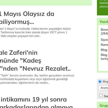
İstanb
ekonom
 Mayıs Olaysız da
iliyormuş...
Yazd
üzel 1 Mayıs”ını kutladık. Hatta benim yaşadığım bütün
Bası
m. Tarihimize kara bir leke olarak düşen 1977 yılının 1
(264
deki olayları yaşayan biri olar..
Siyas
Rama
Blog 
le Zaferi'nin
Blog 
münde "Kadeş
tartı
i"nden "Nevruz Rezalet..
“Tarih” dersini sevmezler. Bu, tarihin gerçekten sevimsiz
 müfredata koyanların neyi niçin öğretmek gerektiği
Blo
 yormamaları, öğretenlerin de neden..
Sad
 intikamını 19 yıl sonra
 arkadaşlarından almaya
Grup