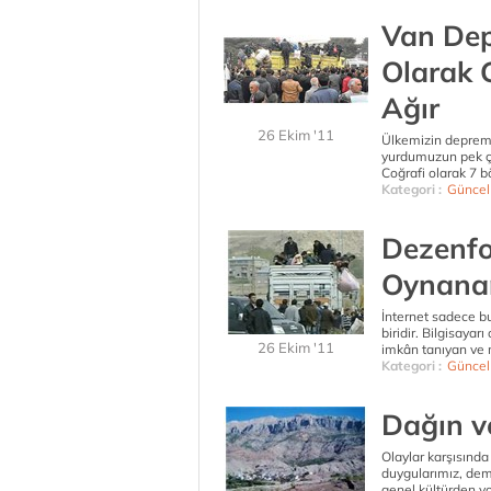
Van Dep
Olarak 
Ağır
26 Ekim '11
Ülkemizin deprem 
yurdumuzun pek ço
Coğrafi olarak 7 bö
Kategori :
Güncel
Dezenfo
Oynana
İnternet sadece bu
biridir. Bilgisaya
26 Ekim '11
imkân tanıyan ve 
Kategori :
Güncel
Dağın v
Olaylar karşısında
duygularımız, demo
genel kültürden y