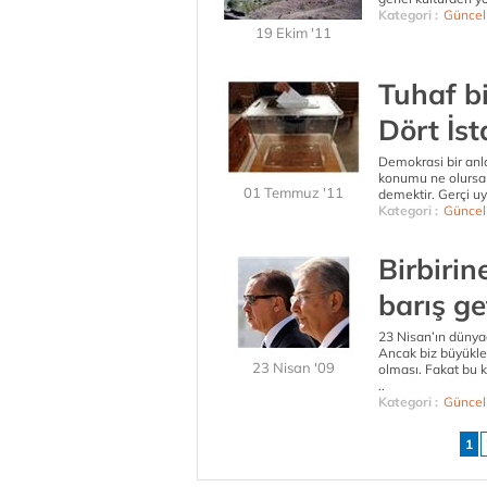
Kategori :
Güncel
19 Ekim '11
Tuhaf bi
Dört İst
Demokrasi bir anlamd
konumu ne olursa 
01 Temmuz '11
demektir. Gerçi u
Kategori :
Güncel
Birbirin
barış ge
23 Nisan’ın dünyad
Ancak biz büyükle
23 Nisan '09
olması. Fakat bu 
..
Kategori :
Güncel
1