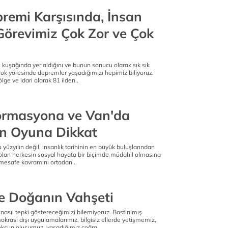
remi Karşısında, İnsan
Görevimiz Çok Zor ve Çok
kuşağında yer aldığını ve bunun sonucu olarak sık sık
k yöresinde depremler yaşadığımızı hepimiz biliyoruz.
lge ve idari olarak 81 ilden..
rmasyona ve Van'da
n Oyuna Dikkat
 yüzyılın değil, insanlık tarihinin en büyük buluşlarından
rı olan herkesin sosyal hayata bir biçimde müdahil olmasına
mesafe kavramını ortadan ..
e Doğanın Vahşeti
 nasıl tepki göstereceğimizi bilemiyoruz. Bastırılmış
krasi dışı uygulamalarımız, bilgisiz ellerde yetişmemiz,
oksun oluşumuz, yaşadığımız coğra..