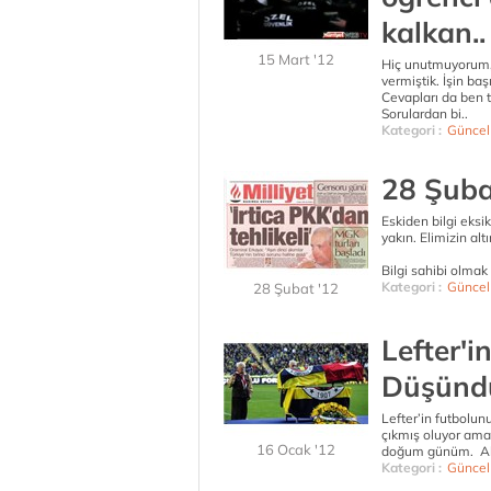
kalkan..
15 Mart '12
Hiç unutmuyorum, 
vermiştik. İşin ba
Cevapları da ben
Sorulardan bi..
Kategori :
Güncel
28 Şuba
Eskiden bilgi eksikl
yakın. Elimizin al
Bilgi sahibi olmak i
Kategori :
Güncel
28 Şubat '12
Lefter'i
Düşünd
Lefter’in futbolun
çıkmış oluyor ama
16 Ocak '12
doğum günüm. Altmı
Kategori :
Güncel