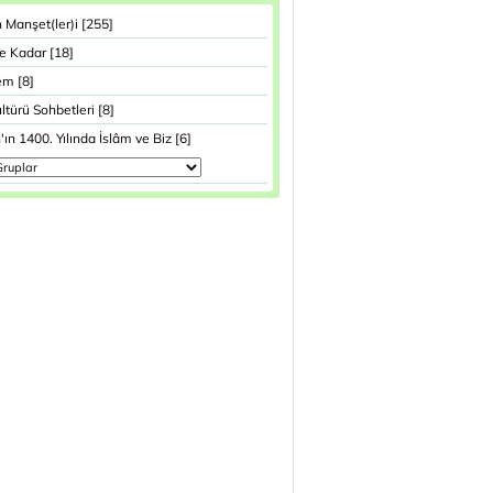
Manşet(ler)i [255]
e Kadar [18]
m [8]
ltürü Sohbetleri [8]
'ın 1400. Yılında İslâm ve Biz [6]