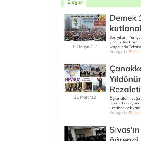
Bloglar
Demek 1
kutlanab
Son yılların “en g
yılların diyebiliri
02 Mayıs '12
Mayıs’ında Taksim’
Kategori :
Güncel
Çanakka
Yıldönü
Rezalet
21 Mart '12
Öğrencilerin çoğu 
olması kadar, onu
üzerinde pek kafa
Kategori :
Güncel
Sivas'ın
öğrenci