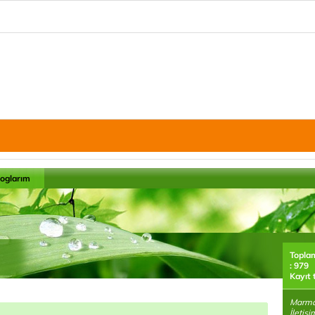
loglarım
Topla
: 979
Kayıt 
Marmar
İletiş