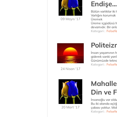
Endişe...
Bütün varlıklar iki
Varlığını korumak
09 Mayıs '17
Üremek
Üreme içgüdüsü h
devamıdır. Bir anl
Kategori :
Felsef
Politeiz
İnsan yaşamının he
giderek sanki yanlı
Günümüzde teknoloj
Kategori :
Felsef
24 Nisan '17
Mahalle
Din ve 
İnsanoğlu var olduğ
Bu iki alanda açlı
20 Mart '17
çabası yoktur. Mid
Kategori :
Felsef