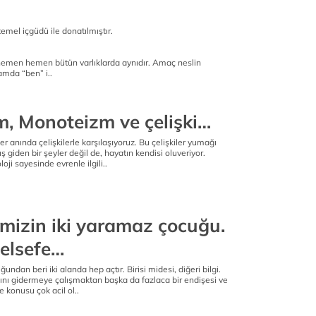
 temel içgüdü ile donatılmıştır.
emen hemen bütün varlıklarda aynıdır. Amaç neslin
amda “ben” i..
e
m, Monoteizm ve çelişki…
r anında çelişkilerle karşılaşıyoruz. Bu çelişkiler yumağı
ş giden bir şeyler değil de, hayatın kendisi oluveriyor.
i sayesinde evrenle ilgili..
e
mizin iki yaramaz çocuğu.
Felsefe…
undan beri iki alanda hep açtır. Birisi midesi, diğeri bilgi.
ğını gidermeye çalışmaktan başka da fazlaca bir endişesi ve
e konusu çok acil ol..
e