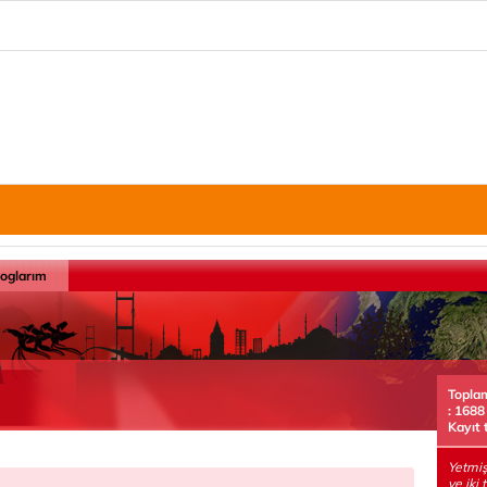
loglarım
Topla
: 1688
Kayıt 
Yetmiş
ve iki 