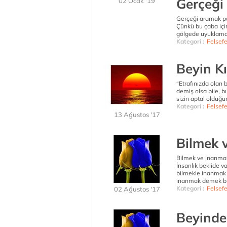
Gerçeği
02 Ocak '19
Gerçeği aramak pek
Çünkü bu çaba içi
gölgede uyuklamak
Kategori :
Felsef
Beyin Kı
“Etrafınızda olan b
demiş olsa bile, bu
sizin aptal olduğun
Kategori :
Felsef
13 Ağustos '17
Bilmek 
Bilmek ve İnanm
İnsanlık beklide v
bilmekle inanmak 
inanmak demek bi
Kategori :
Felsef
02 Ağustos '17
Beyinde