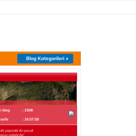
Blog Kategorileri
m blog
: 1508
tarihi
: 16.07.08
iki yaşında iki çocuk
torun sahibi bir