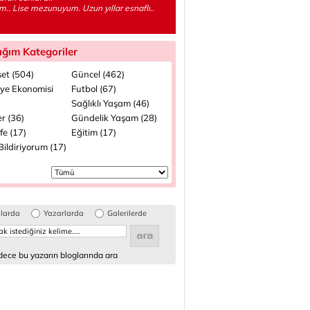
m.. Lise mezunuyum. Uzun yıllar esnaflı..
ığım Kategoriler
set (504)
Güncel (462)
iye Ekonomisi
Futbol (67)
Sağlıklı Yaşam (46)
r (36)
Gündelik Yaşam (28)
fe (17)
Eğitim (17)
ildiriyorum (17)
glarda
Yazarlarda
Galerilerde
ece bu yazarın bloglarında ara