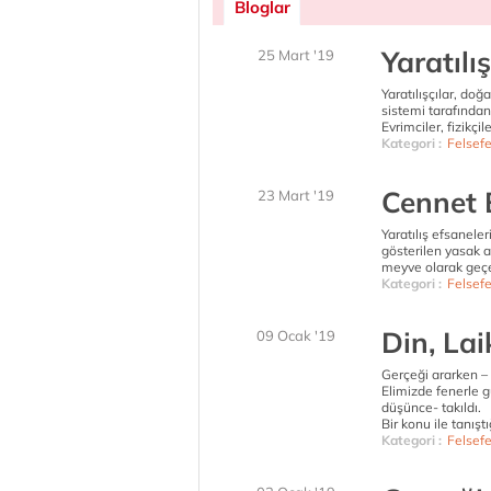
Bloglar
Yaratılı
25 Mart '19
Yaratılışçılar, do
sistemi tarafında
Evrimciler, fizikçi
Kategori :
Felsef
Cennet E
23 Mart '19
Yaratılış efsanele
gösterilen yasak 
meyve olarak geçe
Kategori :
Felsef
Din, La
09 Ocak '19
Gerçeği ararken – 
Elimizde fenerle 
düşünce- takıldı.
Bir konu ile tanış
Kategori :
Felsef