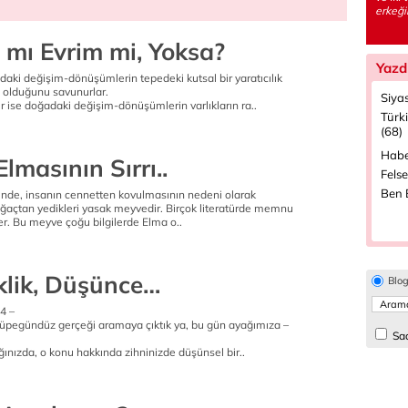
erkeği
ş mı Evrim mi, Yoksa?
Yazd
ğadaki değişim-dönüşümlerin tepedeki kutsal bir yaratıcılık
n olduğunu savunurlar.
Siya
ler ise doğadaki değişim-dönüşümlerin varlıkların ra..
Türk
e
(68)
Habe
lmasının Sırrı..
Felse
Ben B
rinde, insanın cennetten kovulmasının nedeni olarak
ağaçtan yedikleri yasak meyvedir. Birçok literatürde memnu
r. Bu meyve çoğu bilgilerde Elma o..
e
iklik, Düşünce…
Blo
4 –
güpegündüz gerçeği aramaya çıktık ya, bu gün ayağımıza –
Sad
tığınızda, o konu hakkında zihninizde düşünsel bir..
e