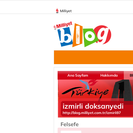
Milliyet
Ana Sayfam
Hakkımda
B
izmirli doksanyedi
http://blog.milliyet.com.tr/izmirli97
Felsefe