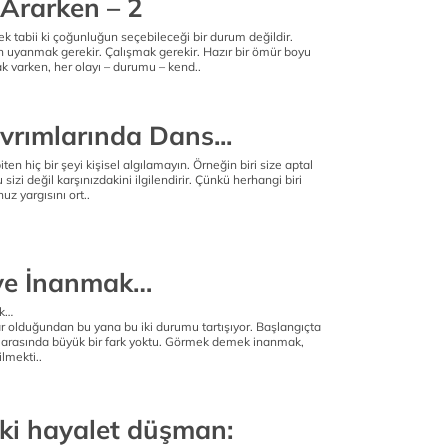
 Ararken – 2
 tabii ki çoğunluğun seçebileceği bir durum değildir.
n uyanmak gerekir. Çalışmak gerekir. Hazır bir ömür boyu
 varken, her olayı – durumu – kend..
e
vrımlarında Dans...
iten hiç bir şeyi kişisel algılamayın. Örneğin biri size aptal
 sizi değil karşınızdakini ilgilendirir. Çünkü herhangi biri
uz yargısını ort..
e
ve İnanmak…
ak…
ar olduğundan bu yana bu iki durumu tartışıyor. Başlangıçta
arasında büyük bir fark yoktu. Görmek demek inanmak,
lmekti..
e
ki hayalet düşman: