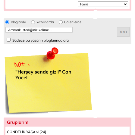
Bloglarda
Yazarlarda
Galerilerde
Sadece bu yazarın bloglarında ara
"Herşey sende gizli" Can
Yücel
Gruplarım
GÜNDELİK YAŞAM [24]