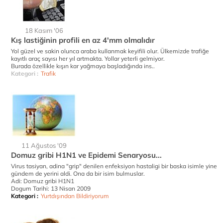
18 Kasım '06
Kış lastiğinin profili en az 4'mm olmalıdır
Yol güzel ve sakin olunca araba kullanmak keyifili olur. Ülkemizde trafiğe
kayıtlı araç sayısı her yıl artmakta. Yollar yeterli gelmiyor.
Burada özellikle kışın kar yağmaya başladığında ins..
Kategori :
Trafik
11 Ağustos '09
Domuz gribi H1N1 ve Epidemi Senaryosu...
Virus tasiyan, adina "grip" denilen enfeksiyon hastaligi bir baska isimle yine
gündem de yerini aldi. Ona da bir isim bulmuslar.
Adi: Domuz gribi H1N1
Dogum Tarihi: 13 Nisan 2009
Kategori :
Yurtdışından Bildiriyorum