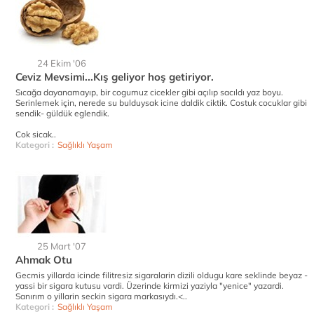
24 Ekim '06
Ceviz Mevsimi...Kış geliyor hoş getiriyor.
Sıcağa dayanamayıp, bir cogumuz cicekler gibi açılıp sacıldı yaz boyu.
Serinlemek için, nerede su bulduysak icine daldik ciktik. Costuk cocuklar gibi
sendik- güldük eglendik.
Cok sicak..
Kategori :
Sağlıklı Yaşam
25 Mart '07
Ahmak Otu
Gecmis yillarda icinde filitresiz sigaralarin dizili oldugu kare seklinde beyaz -
yassi bir sigara kutusu vardi. Üzerinde kirmizi yaziyla "yenice" yazardi.
Sanırım o yillarin seckin sigara markasıydı.<..
Kategori :
Sağlıklı Yaşam