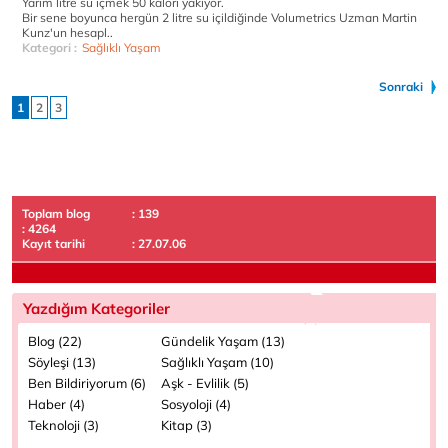
Yarım litre su içmek 50 kalori yakıyor.
Bir sene boyunca hergün 2 litre su içildiğinde Volumetrics Uzman Martin
Kunz'un hesapl..
Kategori :
Sağlıklı Yaşam
Sonraki
1
2
3
Toplam blog
: 139
: 4264
Kayıt tarihi
: 27.07.06
Yazdığım Kategoriler
Blog (22)
Gündelik Yaşam (13)
Söyleşi (13)
Sağlıklı Yaşam (10)
Ben Bildiriyorum (6)
Aşk - Evlilik (5)
Haber (4)
Sosyoloji (4)
Teknoloji (3)
Kitap (3)