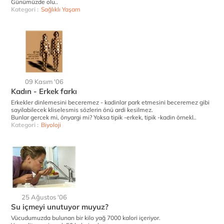
Günümüzde olu..
Kategori :
Sağlıklı Yaşam
09 Kasım '06
Kadın - Erkek farkı
Erkekler dinlemesini beceremez - kadinlar park etmesini beceremez gibi
sayilabilecek kliselesmis sözlerin önü ardi kesilmez.
Bunlar gercek mi, önyargi mi? Yoksa tipik -erkek, tipik -kadin örnekl..
Kategori :
Biyoloji
25 Ağustos '06
Su içmeyi unutuyor muyuz?
Vücudumuzda bulunan bir kilo yağ 7000 kalori içeriyor.