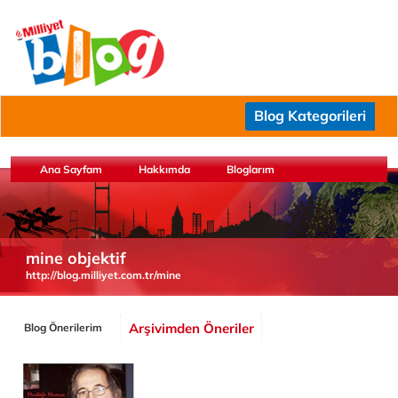
Blog Kategorileri
Ana Sayfam
Hakkımda
Bloglarım
mine objektif
http://blog.milliyet.com.tr/mine
Arşivimden Öneriler
Blog Önerilerim