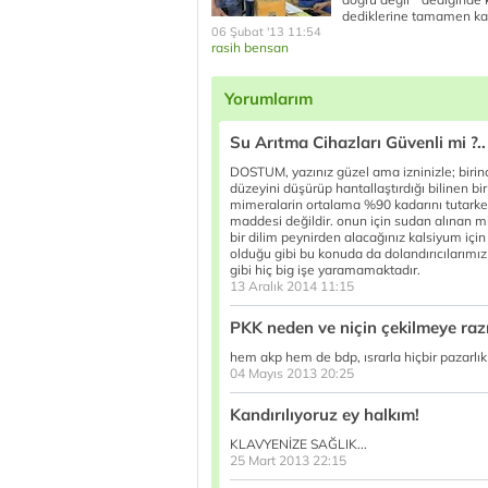
dediklerine tamamen ka
06 Şubat '13 11:54
rasih bensan
Yorumlarım
Su Arıtma Cihazları Güvenli mi ?..
DOSTUM, yazınız güzel ama izninizle; birinci
düzeyini düşürüp hantallaştırdığı bilinen bir
mimeralarin ortalama %90 kadarını tutarken
maddesi değildir. onun için sudan alınan m
bir dilim peynirden alacağınız kalsiyum için 
olduğu gibi bu konuda da dolandırıcılarımız
gibi hiç big işe yaramamaktadır.
13 Aralık 2014 11:15
PKK neden ve niçin çekilmeye raz
hem akp hem de bdp, ısrarla hiçbir pazarlık
04 Mayıs 2013 20:25
Kandırılıyoruz ey halkım!
KLAVYENİZE SAĞLIK...
25 Mart 2013 22:15