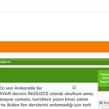
loglarım
Topla
: 1039
Kayıt 
.) En son Ankarada bir
SAYAR dersini İNGİLİZCE olarak okuttum ama;
lgisayar uzmanı, turistlere yazın kiraz satan
Blo
rta ikiden fen derslerini anlamadığı için terk