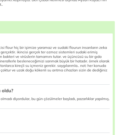
t..
si flour hiç bir işimize yaramaz ve sudaki flourun insanların zeka
 gerçektir. ikincisi gerçek ter ozmoz sistemleri sudaki erimiş
 bakteri ve virüslerin tamamını tutar. ve üçüncüsü su bir gıda
inerallerle besleneceğimizi sanmak büyük bir hatadır. örnek olarak
tonlarca kireçli su içmeniz gerekir. saygılarımla.. not: her konuda
 çoktur ve uzak doğu kökenli su arıtma cihazları sizin de dediğiniz
ı oldu?
 olmadı diyordular, bu gün çözülmeler başladı, pazarlıklar yapılmış.