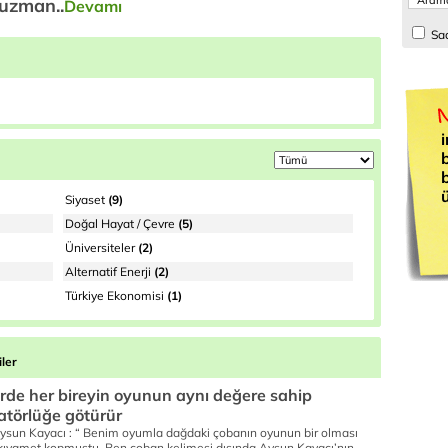
 uzman..
Devamı
Sad
i
Siyaset
(9)
Doğal Hayat / Çevre
(5)
Üniversiteler
(2)
Alternatif Enerji
(2)
Türkiye Ekonomisi
(1)
ler
erde her bireyin oyunun aynı değere sahip
tatörlüğe götürür
 Aysun Kayacı : “ Benim oyumla dağdaki çobanın oyunun bir olması
 kıyamet kopmuştu. Ben çoban kelimesi dışında Aysun Kayacı’nın