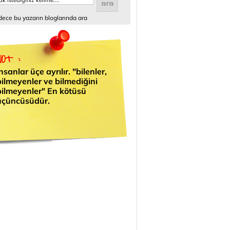
ece bu yazarın bloglarında ara
nsanlar üçe ayrılır. "bilenler,
bilmeyenler ve bilmediğini
bilmeyenler" En kötüsü
üçüncüsüdür.