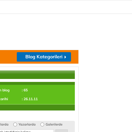
Blog Kategorileri
m blog
: 65
tarihi
: 26.11.11
glarda
Yazarlarda
Galerilerde