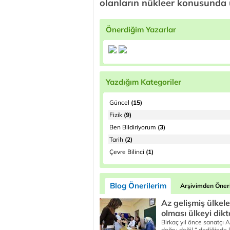
olanların nükleer konusunda
Önerdiğim Yazarlar
Yazdığım Kategoriler
Güncel
(15)
Fizik
(9)
Ben Bildiriyorum
(3)
Tarih
(2)
Çevre Bilinci
(1)
Blog Önerilerim
Arşivimden Öneri
Az gelişmiş ülkel
olması ülkeyi dik
Birkaç yıl önce sanatçı
doğru değil “ dediğinde