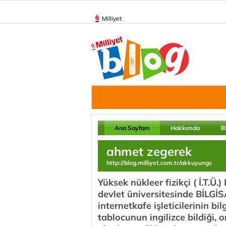
Milliyet
Ana Sayfam
Hakkımda
B
ahmet zegerek
http://blog.milliyet.com.tr/akkuyungs
Yüksek nükleer fizikçi ( İ.T.Ü
devlet üniversitesinde BİLGİ
internetkafe işleticilerinin bi
tablocunun ingilizce bildiği, o