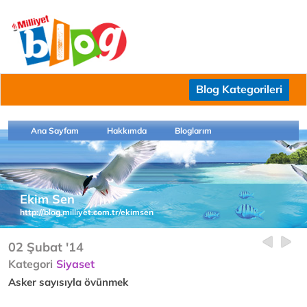
Blog Kategorileri
Ana Sayfam
Hakkımda
Bloglarım
Ekim Sen
http://blog.milliyet.com.tr/ekimsen
02 Şubat '14
Kategori
Siyaset
Asker sayısıyla övünmek