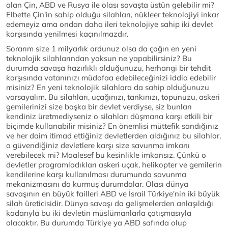
alan Çin, ABD ve Rusya ile olası savaşta üstün gelebilir mi?
Elbette Çin'in sahip olduğu silahları, nükleer teknolojiyi inkar
edemeyiz ama ondan daha ileri teknolojiye sahip iki devlet
karşısında yenilmesi kaçınılmazdır.
Sorarım size 1 milyarlık ordunuz olsa da çağın en yeni
teknolojik silahlarından yoksun ne yapabilirsiniz? Bu
durumda savaşa hazırlıklı olduğunuzu, herhangi bir tehdit
karşısında vatanınızı müdafaa edebileceğinizi iddia edebilir
misiniz? En yeni teknolojik silahlara da sahip olduğunuzu
varsayalım. Bu silahları, uçağınızı, tankınızı, topunuzu, askeri
gemilerinizi size başka bir devlet verdiyse, siz bunları
kendiniz üretmediyseniz o silahları düşmana karşı etkili bir
biçimde kullanabilir misiniz? En önemlisi müttefik sandığınız
ve her daim itimad ettiğiniz devletlerden aldığınız bu silahlar,
o güvendiğiniz devletlere karşı size savunma imkanı
verebilecek mi? Maalesef bu kesinlikle imkansız. Çünkü o
devletler programladıkları askeri uçak, helikopter ve gemilerin
kendilerine karşı kullanılması durumunda savunma
mekanizmasını da kurmuş durumdalar. Olası dünya
savaşının en büyük failleri ABD ve İsrail Türkiye'nin iki büyük
silah üreticisidir. Dünya savaşı da gelişmelerden anlaşıldığı
kadarıyla bu iki devletin müslümanlarla çatışmasıyla
olacaktır. Bu durumda Türkiye ya ABD safında olup