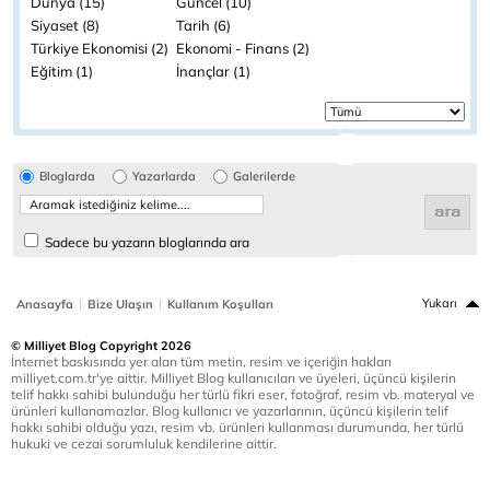
Dünya (15)
Güncel (10)
Siyaset (8)
Tarih (6)
Türkiye Ekonomisi (2)
Ekonomi - Finans (2)
Eğitim (1)
İnançlar (1)
Bloglarda
Yazarlarda
Galerilerde
Sadece bu yazarın bloglarında ara
|
|
Yukarı
Anasayfa
Bize Ulaşın
Kullanım Koşulları
© Milliyet Blog Copyright 2026
İnternet baskısında yer alan tüm metin, resim ve içeriğin hakları
milliyet.com.tr'ye aittir. Milliyet Blog kullanıcıları ve üyeleri, üçüncü kişilerin
telif hakkı sahibi bulunduğu her türlü fikri eser, fotoğraf, resim vb. materyal ve
ürünleri kullanamazlar. Blog kullanıcı ve yazarlarının, üçüncü kişilerin telif
hakkı sahibi olduğu yazı, resim vb. ürünleri kullanması durumunda, her türlü
hukuki ve cezai sorumluluk kendilerine aittir.