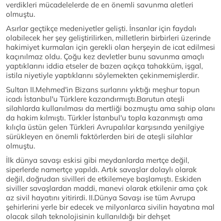
verdikleri mücadelelerde de en önemli savunma aletleri
olmuştu.
Asırlar geçtikçe medeniyetler gelişti. İnsanlar için faydalı
olabilecek her şey geliştirilirken, milletlerin birbirleri üzerinde
hakimiyet kurmaları için gerekli olan herşeyin de icat edilmesi
kaçınılmaz oldu. Çoğu kez devletler bunu savunma amaçlı
yaptıklarını iddia etseler de bazen açıkça tahakküm, işgal,
istila niyetiyle yaptıklarını söylemekten çekinmemişlerdir.
Sultan II.Mehmed'in Bizans surlarını yıktığı meşhur topun
icadı İstanbul'u Türklere kazandırmıştı.Barutun ateşli
silahlarda kullanılması da mertliği bozmuştu ama sahip olanı
da hakim kılmıştı. Türkler İstanbul'u topla kazanmıştı ama
kılıçla üstün gelen Türkleri Avrupalılar karşısında yenilgiye
sürükleyen en önemli faktörlerden biri de ateşli silahlar
olmuştu.
İlk dünya savaşı eskisi gibi meydanlarda mertçe değil,
siperlerde namertçe yapıldı. Artık savaşlar dolaylı olarak
değil, doğrudan sivilleri de etkilemeye başlamıştı. Eskiden
siviller savaşlardan maddi, manevi olarak etkilenir ama çok
az sivil hayatını yitirirdi. II.Dünya Savaşı ise tüm Avrupa
şehirlerini yerle bir edecek ve milyonlarca sivilin hayatına mal
olacak silah teknolojisinin kullanıldığı bir dehşet