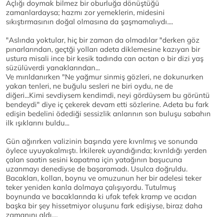
Açlığı doymak bilmez bir oburluğa dönüştüğü
zamanlardaysa; hazmı zor yemeklerin, midesini
sıkıştırmasının doğal olmasına da şaşmamalıydı....
"Aslında yoktular, hiç bir zaman da olmadılar "derken göz
pınarlarından, geçtği yolları adeta diklemesine kazıyan bir
ustura misali ince bir kesik tadında can acıtan o bir dizi yaş
süzülüverdi yanaklarından...
Ve mırıldanırken "Ne yağmur sinmiş gözleri, ne dokunurken
yakan tenleri, ne buğulu sesleri ne biri oydu, ne de
diğeri...Kimi sevdiysem kendimdi, neyi gördüysem bu görüntü
bendeydi" diye iç çekerek devam etti sözlerine. Adeta bu fark
edişin bedelini ödediği sessizlik anlarının son buluşu sabahın
ilk ışıklarını buldu...
Gün ağırırken valizinin başında yere kıvrılmış ve sonunda
öylece uyuyakalmıştı. İrkilerek uyandığında; kıvrıldığı yerden
çalan saatin sesini kapatma için yatağının başucuna
uzanmayı denediyse de başaramadı. Usulca doğruldu.
Bacakları, kolları, boynu ve omuzunun her bir adelesi teker
teker yeniden kanla dolmaya çalışıyordu. Tutulmuş
boynunda ve bacaklarında ki ufak tefek kramp ve acıdan
başka bir şey hissetmiyor oluşunu fark edişiyse, biraz daha
zamanını aldı....