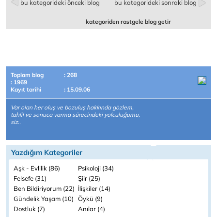
bu kategorideki önceki blog
bu kategorideki sonraki blog
kategoriden rastgele blog getir
Toplam blog
: 268
: 1969
Kayıt tarihi
: 15.09.06
Var olan her oluş ve bozuluş hakkında gözlem,
tahlil ve sonuca varma sürecindeki yolculuğumu,
siz..
Yazdığım Kategoriler
Aşk - Evlilik (86)
Psikoloji (34)
Felsefe (31)
Şiir (25)
Ben Bildiriyorum (22)
İlişkiler (14)
Gündelik Yaşam (10)
Öykü (9)
Dostluk (7)
Anılar (4)