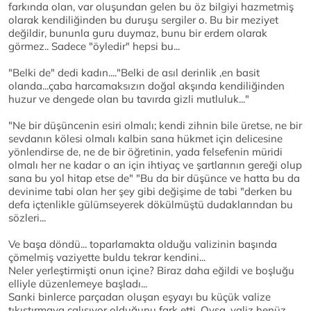
farkında olan, var oluşundan gelen bu öz bilgiyi hazmetmiş
olarak kendiliğinden bu duruşu sergiler o. Bu bir meziyet
değildir, bununla guru duymaz, bunu bir erdem olarak
görmez.. Sadece "öyledir" hepsi bu...
"Belki de" dedi kadın...."Belki de asıl derinlik ,en basit
olanda...çaba harcamaksızın doğal akşında kendiliğinden
huzur ve dengede olan bu tavırda gizli mutluluk..."
"Ne bir düşüncenin esiri olmalı; kendi zihnin bile üretse, ne bir
sevdanın kölesi olmalı kalbin sana hükmet için delicesine
yönlendirse de, ne de bir öğretinin, yada felsefenin müridi
olmalı her ne kadar o an için ihtiyaç ve şartlarının gereği olup
sana bu yol hitap etse de" "Bu da bir düşünce ve hatta bu da
devinime tabi olan her şey gibi değişime de tabi "derken bu
defa içtenlikle gülümseyerek dökülmüştü dudaklarından bu
sözleri...
Ve başa döndü... toparlamakta olduğu valizinin başında
çömelmiş vaziyette buldu tekrar kendini...
Neler yerleştirmişti onun içine? Biraz daha eğildi ve boşluğu
elliyle düzenlemeye başladı...
Sanki binlerce parçadan oluşan eşyayı bu küçük valize
tıkıştırmaya çalışıyor olduğunu fark etti. Oysa, valiz henüz