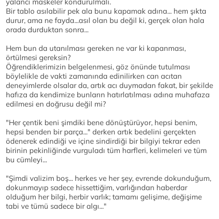
yalancı maskeler kondurulmalı.
Bir tablo asılabilir pek ala bunu kapamak adına... hem şıkta
durur, ama ne fayda...asıl olan bu değil ki, gerçek olan hala
orada durduktan sonra...
Hem bun da utanılması gereken ne var ki kapanması,
örtülmesi gereksin?
Öğrendiklerimizin belgelenmesi, göz önünde tutulması
böylelikle de vakti zamanında edinilirken can acıtan
deneyimlerde olsalar da, artık acı duymadan fakat, bir şekilde
hafıza da kendimize bunların hatırlatılması adına muhafaza
edilmesi en doğrusu değil mi?
"Her çentik beni şimdiki bene dönüştürüyor, hepsi benim,
hepsi benden bir parça..." derken artık bedelini gerçekten
ödenerek edindiği ve içine sindirdiği bir bilgiyi tekrar eden
birinin pekinliğinde vurguladı tüm harfleri, kelimeleri ve tüm
bu cümleyi...
"Şimdi valizim boş... herkes ve her şey, evrende dokunduğum,
dokunmayıp sadece hissettiğim, varlığından haberdar
olduğum her bilgi, herbir varlık; tamamı gelişime, değişime
tabi ve tümü sadece bir algı..."