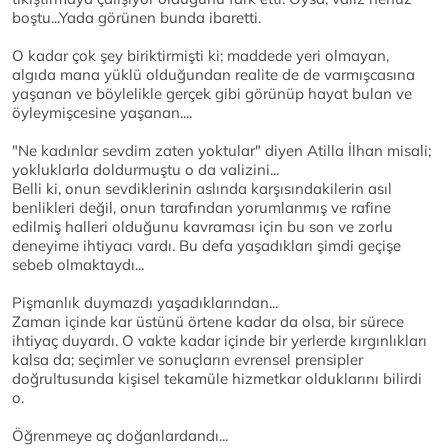
boştu...Yada görünen bunda ibaretti.
O kadar çok şey biriktirmişti ki; maddede yeri olmayan,
algıda mana yüklü olduğundan realite de de varmışcasına
yaşanan ve böylelikle gerçek gibi görünüp hayat bulan ve
öyleymişcesine yaşanan....
"Ne kadınlar sevdim zaten yoktular" diyen Atilla İlhan misali;
yokluklarla doldurmuştu o da valizini...
Belli ki, onun sevdiklerinin aslında karşısındakilerin asıl
benlikleri değil, onun tarafından yorumlanmış ve rafine
edilmiş halleri olduğunu kavraması için bu son ve zorlu
deneyime ihtiyacı vardı. Bu defa yaşadıkları şimdi geçişe
sebeb olmaktaydı...
Pişmanlık duymazdı yaşadıklarından...
Zaman içinde kar üstünü örtene kadar da olsa, bir sürece
ihtiyaç duyardı. O vakte kadar içinde bir yerlerde kırgınlıkları
kalsa da; seçimler ve sonuçların evrensel prensipler
doğrultusunda kişisel tekamüle hizmetkar olduklarını bilirdi
o.
Öğrenmeye aç doğanlardandı...