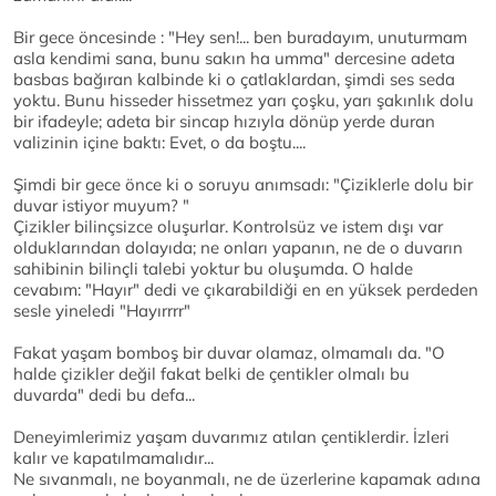
Bir gece öncesinde : "Hey sen!... ben buradayım, unuturmam
asla kendimi sana, bunu sakın ha umma" dercesine adeta
basbas bağıran kalbinde ki o çatlaklardan, şimdi ses seda
yoktu. Bunu hisseder hissetmez yarı çoşku, yarı şakınlık dolu
bir ifadeyle; adeta bir sincap hızıyla dönüp yerde duran
valizinin içine baktı: Evet, o da boştu....
Şimdi bir gece önce ki o soruyu anımsadı: "Çiziklerle dolu bir
duvar istiyor muyum? "
Çizikler bilinçsizce oluşurlar. Kontrolsüz ve istem dışı var
olduklarından dolayıda; ne onları yapanın, ne de o duvarın
sahibinin bilinçli talebi yoktur bu oluşumda. O halde
cevabım: "Hayır" dedi ve çıkarabildiği en en yüksek perdeden
sesle yineledi "Hayırrrr"
Fakat yaşam bomboş bir duvar olamaz, olmamalı da. "O
halde çizikler değil fakat belki de çentikler olmalı bu
duvarda" dedi bu defa...
Deneyimlerimiz yaşam duvarımız atılan çentiklerdir. İzleri
kalır ve kapatılmamalıdır...
Ne sıvanmalı, ne boyanmalı, ne de üzerlerine kapamak adına