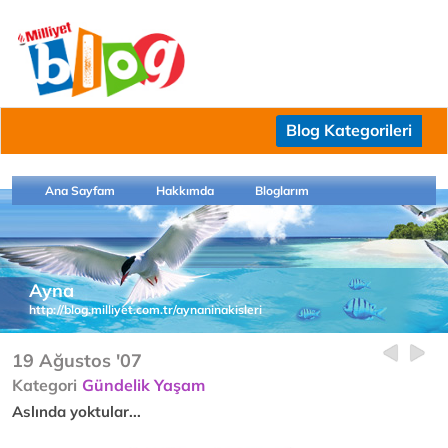
Blog Kategorileri
Ana Sayfam
Hakkımda
Bloglarım
Ayna
http://blog.milliyet.com.tr/aynaninakisleri
19 Ağustos '07
Kategori
Gündelik Yaşam
Aslında yoktular...