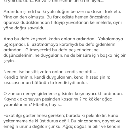
ki yolculukları... Bir valiz öncesinde belki bir niyet....
Ardından şimdi bu iki yolculuğun benzer noktasını fark etti.
Yine aniden olmuştu. Bu fark edişte hemen öncesinde
apansız dudaklarından fırlayıp yuvarlanan kelimelerle, aynı
yöne doğru savruldu....
Ama bu defa koşmadı kadın onların ardından... Yakalamaya
uğraşmadı. El uzatmamaya kararlıydı bu defa gidenlerin
ardından... Gitmeyecekti bu defa peşlerinden; ne
düşüncelerinin, ne duyguların, ne de bir süre için başka hiç bir
şeyin...
Nedeni ise basitti; zaten onlar, kendisine aitti....
Kendi zihninin, kendi duygularının, kendi hissedişinin;
kısacası onun bütünün ta kendisiydi onlar.
O zaman nereye giderlerse gitsinler koşmayacaktı ardından.
Kaynak akarsuyun peşinden koşar mı ? Ya kökler ağaç
yapraklarının? Elbette, hayır...
Fakat ilgi gösterilmesi gereken; burada ki pekinliktir. Buna
yeltenmeme de ki üst duruş değil. Bu bir çabanın, gayret ve
emeğin ürünü değildir çünkü. Ağaç doğasını bilir ve kendini