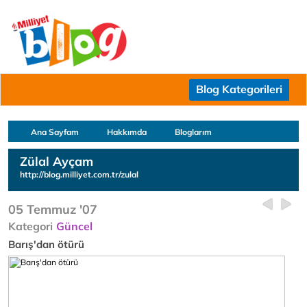
Blog Kategorileri
Ana Sayfam
Hakkımda
Bloglarım
Zülal Ayçam
http://blog.milliyet.com.tr/zulal
05 Temmuz '07
Kategori
Güncel
Barış'dan ötürü