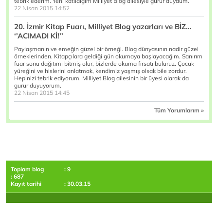
tebrik ederim. Yeni katıldığım Milliyet Blog ailesiyle gurur duydum.
22 Nisan 2015 14:52
20. İzmir Kitap Fuarı, Milliyet Blog yazarları ve BİZ…
‘’ACIMADI Kİ!’’
Paylaşmanın ve emeğin güzel bir örneği. Blog dünyasının nadir güzel
örneklerinden. Kitapçılara geldiği gün okumaya başlayacağım. Sanırım
fuar sonu dağıtımı bitmiş olur, bizlerde okuma fırsatı buluruz. Çocuk
yüreğini ve hislerini anlatmak, kendimiz yaşmış olsak bile zordur.
Hepinizi tebrik ediyorum. Milliyet Blog ailesinin bir üyesi olarak da
gurur duyuyorum.
22 Nisan 2015 14:45
Tüm Yorumlarım »
Toplam blog
: 9
: 687
Kayıt tarihi
: 30.03.15