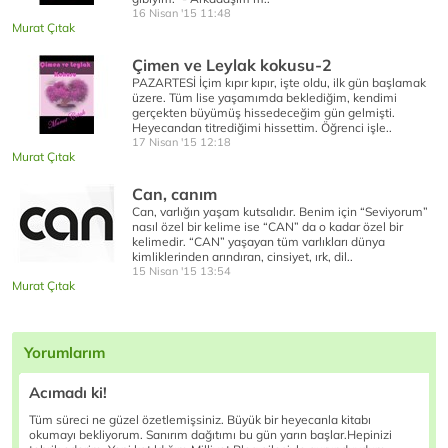
16 Nisan '15 11:48
Murat Çıtak
Çimen ve Leylak kokusu-2
PAZARTESİ İçim kıpır kıpır, işte oldu, ilk gün başlamak
üzere. Tüm lise yaşamımda beklediğim, kendimi
gerçekten büyümüş hissedeceğim gün gelmişti.
Heyecandan titrediğimi hissettim. Öğrenci işle..
17 Nisan '15 12:18
Murat Çıtak
Can, canım
Can, varlığın yaşam kutsalıdır. Benim için “Seviyorum”
nasıl özel bir kelime ise “CAN” da o kadar özel bir
kelimedir. “CAN” yaşayan tüm varlıkları dünya
kimliklerinden arındıran, cinsiyet, ırk, dil..
15 Nisan '15 13:54
Murat Çıtak
Yorumlarım
Acımadı ki!
Tüm süreci ne güzel özetlemişsiniz. Büyük bir heyecanla kitabı
okumayı bekliyorum. Sanırım dağıtımı bu gün yarın başlar.Hepinizi