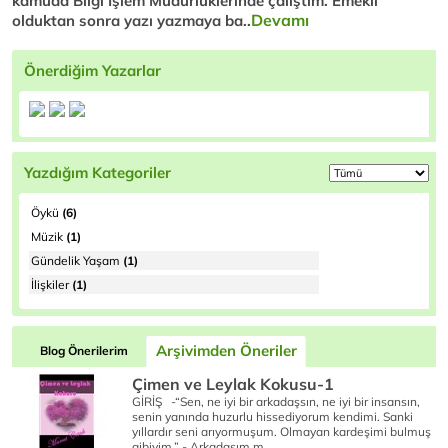
kamuda Bilgi İşlem Müdürlüklerinde çalıştım. Emekli
Devamı
olduktan sonra yazı yazmaya ba..
Önerdiğim Yazarlar
Yazdığım Kategoriler
Öykü
(6)
Müzik
(1)
Gündelik Yaşam
(1)
İlişkiler
(1)
Arşivimden Öneriler
Blog Önerilerim
Çimen ve Leylak Kokusu-1
GİRİŞ -“Sen, ne iyi bir arkadaşsın, ne iyi bir insansın,
senin yanında huzurlu hissediyorum kendimi. Sanki
yıllardır seni arıyormuşum. Olmayan kardeşimi bulmuş
gibiyim.” - Arkadaşım m..