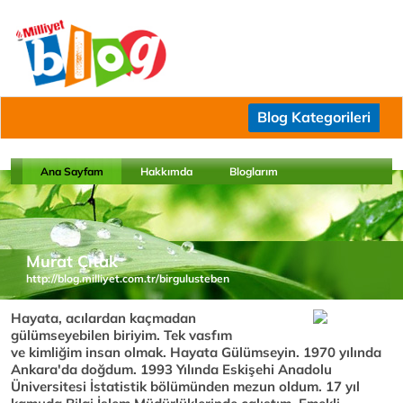
Blog Kategorileri
Ana Sayfam
Hakkımda
Bloglarım
Murat Çıtak
http://blog.milliyet.com.tr/birgulusteben
Hayata, acılardan kaçmadan
gülümseyebilen biriyim. Tek vasfım
ve kimliğim insan olmak. Hayata Gülümseyin. 1970 yılında
Ankara'da doğdum. 1993 Yılında Eskişehi Anadolu
Üniversitesi İstatistik bölümünden mezun oldum. 17 yıl