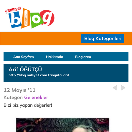
Blog Kategorileri
Ana Sayfam
Hakkımda
Bloglarım
Arif ÖĞÜTÇÜ
http://blog.milliyet.com.tr/ogutcuarif
12 Mayıs '11
Kategori
Gelenekler
Bizi biz yapan değerler!