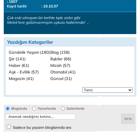
: 1607
Kayıt tarihi
: 19.10.07
Çok eski olmayan bir tarihte tıpkı sizler gibi
Melek'lere gülümsermişim uykulu hallerimde! ..
Yazdığım Kategoriler
Gündelik Yaşam (180)
Blog (158)
Şiir (141)
İlişkiler (66)
Haber (61)
Mizah (57)
Aşk - Evlilik (57)
Otomobil (41)
Magazin (41)
Güncel (31)
Bloglarda
Yazarlarda
Galerilerde
Sadece bu yazarın bloglarında ara