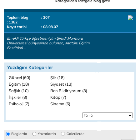
kategoriden rastgele blog getir
Toplam blog
: 307
: 1382
Kayıt tarihi
: 08.08.07
Emekli Türkçe öğretmeniyim.Şimdi Marmara
Üniversitesi bünyesinde bulunan, Atatürk Eğitim
Enstitüsü ..
Yazdığım Kategoriler
Güncel (60)
Şiir (18)
Eğitim (18)
Siyaset (13)
Sağlık (10)
Ben Bildiriyorum (8)
İlişkiler (8)
Kitap (7)
Psikoloji (7)
Sinema (6)
Bloglarda
Yazarlarda
Galerilerde