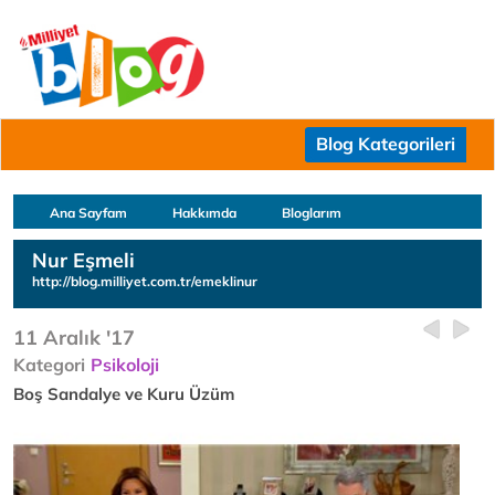
Blog Kategorileri
Ana Sayfam
Hakkımda
Bloglarım
Nur Eşmeli
http://blog.milliyet.com.tr/emeklinur
11 Aralık '17
Kategori
Psikoloji
Boş Sandalye ve Kuru Üzüm