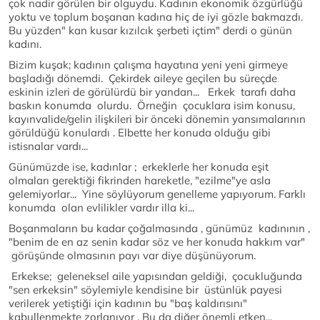
çok nadir görülen bir olguydu. Kadının ekonomik özgürlüğü
yoktu ve toplum boşanan kadına hiç de iyi gözle bakmazdı.
Bu yüzden" kan kusar kızılcık şerbeti içtim" derdi o günün
kadını.
Bizim kuşak; kadının çalışma hayatına yeni yeni girmeye
başladığı dönemdi. Çekirdek aileye geçilen bu süreçde
eskinin izleri de görülürdü bir yandan... Erkek tarafı daha
baskın konumda olurdu. Örneğin çocuklara isim konusu,
kayınvalide/gelin ilişkileri bir önceki dönemin yansımalarının
görüldüğü konulardı . Elbette her konuda olduğu gibi
istisnalar vardı...
Günümüzde ise, kadınlar ; erkeklerle her konuda eşit
olmaları gerektiği fikrinden hareketle, "ezilme"ye asla
gelemiyorlar... Yine söylüyorum genelleme yapıyorum. Farklı
konumda olan evlilikler vardır illa ki...
Boşanmaların bu kadar çoğalmasında , günümüz kadınının ,
"benim de en az senin kadar söz ve her konuda hakkım var"
görüşünde olmasının payı var diye düşünüyorum.
Erkekse; geleneksel aile yapısından geldiği, çocukluğunda
"sen erkeksin" söylemiyle kendisine bir üstünlük payesi
verilerek yetiştiği için kadının bu "baş kaldırısını"
kabullenmekte zorlanıyor . Bu da diğer önemli etken...