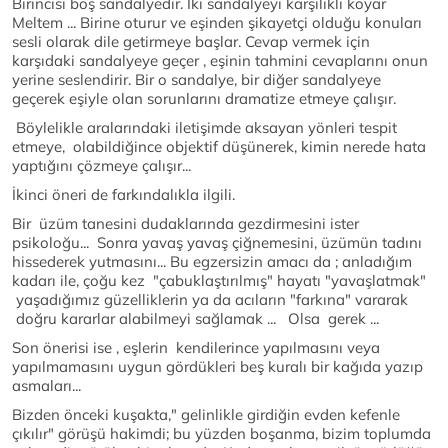
Birincisi boş sandalyedir. İki sandalyeyi karşılıklı koyar
Meltem ... Birine oturur ve eşinden şikayetçi olduğu konuları
sesli olarak dile getirmeye başlar. Cevap vermek için
karşıdaki sandalyeye geçer , eşinin tahmini cevaplarını onun
yerine seslendirir. Bir o sandalye, bir diğer sandalyeye
geçerek eşiyle olan sorunlarını dramatize etmeye çalışır.
Böylelikle aralarındaki iletişimde aksayan yönleri tespit
etmeye, olabildiğince objektif düşünerek, kimin nerede hata
yaptığını çözmeye çalışır...
İkinci öneri de farkındalıkla ilgili.
Bir üzüm tanesini dudaklarında gezdirmesini ister
psikoloğu... Sonra yavaş yavaş çiğnemesini, üzümün tadını
hissederek yutmasını... Bu egzersizin amacı da ; anladığım
kadarı ile, çoğu kez "çabuklaştırılmış" hayatı "yavaşlatmak"
yaşadığımız güzelliklerin ya da acıların "farkına" vararak
doğru kararlar alabilmeyi sağlamak ... Olsa gerek ...
Son önerisi ise , eşlerin kendilerince yapılmasını veya
yapılmamasını uygun gördükleri beş kuralı bir kağıda yazıp
asmaları...
Bizden önceki kuşakta," gelinlikle girdiğin evden kefenle
çıkılır" görüşü hakimdi; bu yüzden boşanma, bizim toplumda