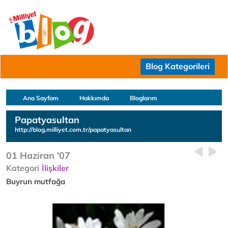
Blog Kategorileri
Ana Sayfam
Hakkımda
Bloglarım
Papatyasultan
http://blog.milliyet.com.tr/papatyasultan
01 Haziran '07
Kategori
İlişkiler
Buyrun mutfağa