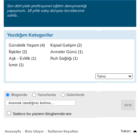
Son dört yıldır profesyonel eğitim danışmanlığı
yapıyorum. 18 yıllık satış dünyası tecrübesine
sahib..
Yazdığım Kategoriler
Gündelik Yaşam (4)
Kişisel Gelişim (2)
İlişkiler (2)
Anneler Günü (1)
Aşk - Evlilik (1)
Ruh Sağlığı (1)
İzmir (1)
Bloglarda
Yazarlarda
Galerilerde
Sadece bu yazarın bloglarında ara
|
|
Yukarı
Anasayfa
Bize Ulaşın
Kullanım Koşulları