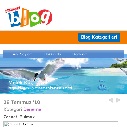
Blog Kategorileri
Ana Sayfam
Hakkımda
Bloglarım
Melek Koç
http://blog.milliyet.com.tr/huzuncikmazi
28 Temmuz '10
Kategori
Deneme
Cenneti Bulmak