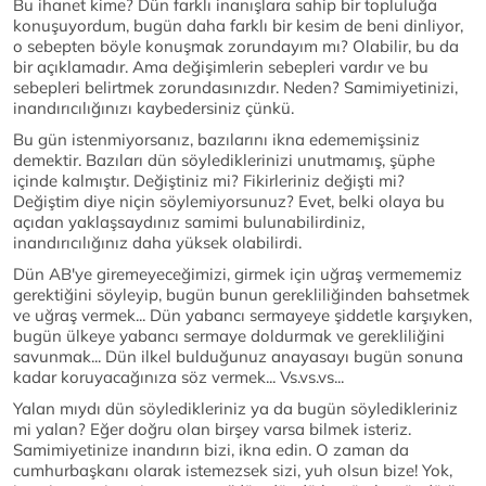
Bu ihanet kime? Dün farklı inanışlara sahip bir topluluğa
konuşuyordum, bugün daha farklı bir kesim de beni dinliyor,
o sebepten böyle konuşmak zorundayım mı? Olabilir, bu da
bir açıklamadır. Ama değişimlerin sebepleri vardır ve bu
sebepleri belirtmek zorundasınızdır. Neden? Samimiyetinizi,
inandırıcılığınızı kaybedersiniz çünkü.
Bu gün istenmiyorsanız, bazılarını ikna edememişsiniz
demektir. Bazıları dün söylediklerinizi unutmamış, şüphe
içinde kalmıştır. Değiştiniz mi? Fikirleriniz değişti mi?
Değiştim diye niçin söylemiyorsunuz? Evet, belki olaya bu
açıdan yaklaşsaydınız samimi bulunabilirdiniz,
inandırıcılığınız daha yüksek olabilirdi.
Dün AB'ye giremeyeceğimizi, girmek için uğraş vermememiz
gerektiğini söyleyip, bugün bunun gerekliliğinden bahsetmek
ve uğraş vermek... Dün yabancı sermayeye şiddetle karşıyken,
bugün ülkeye yabancı sermaye doldurmak ve gerekliliğini
savunmak... Dün ilkel bulduğunuz anayasayı bugün sonuna
kadar koruyacağınıza söz vermek... Vs.vs.vs...
Yalan mıydı dün söyledikleriniz ya da bugün söyledikleriniz
mi yalan? Eğer doğru olan birşey varsa bilmek isteriz.
Samimiyetinize inandırın bizi, ikna edin. O zaman da
cumhurbaşkanı olarak istemezsek sizi, yuh olsun bize! Yok,