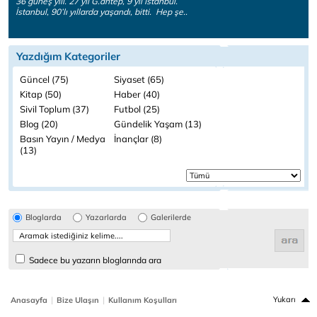
36 güneş yılı. 27 yıl G.antep, 9 yıl İstanbul.
İstanbul, 90’lı yıllarda yaşandı, bitti. Hep şe..
Yazdığım Kategoriler
Güncel (75)
Siyaset (65)
Kitap (50)
Haber (40)
Sivil Toplum (37)
Futbol (25)
Blog (20)
Gündelik Yaşam (13)
Basın Yayın / Medya
İnançlar (8)
(13)
Bloglarda
Yazarlarda
Galerilerde
Sadece bu yazarın bloglarında ara
|
|
Yukarı
Anasayfa
Bize Ulaşın
Kullanım Koşulları