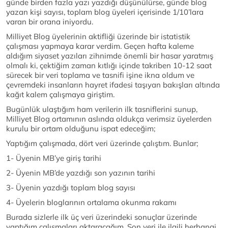
günde birden fazla yazı yazdığı düşünülürse, günde blog
yazan kişi sayısı, toplam blog üyeleri içerisinde 1/10’lara
varan bir orana iniyordu.
Milliyet Blog üyelerinin aktifliği üzerinde bir istatistik
çalışması yapmaya karar verdim. Geçen hafta kaleme
aldığım siyaset yazıları zihnimde önemli bir hasar yaratmış
olmalı ki, çektiğim zaman kıtlığı içinde takriben 10-12 saat
sürecek bir veri toplama ve tasnifi işine ikna oldum ve
çevremdeki insanların hayret ifadesi taşıyan bakışları altında
kağıt kalem çalışmaya giriştim.
Bugünlük ulaştığım ham verilerin ilk tasniflerini sunup,
Milliyet Blog ortamının aslında oldukça verimsiz üyelerden
kurulu bir ortam olduğunu ispat edeceğim;
Yaptığım çalışmada, dört veri üzerinde çalıştım. Bunlar;
1- Üyenin MB’ye giriş tarihi
2- Üyenin MB’de yazdığı son yazının tarihi
3- Üyenin yazdığı toplam blog sayısı
4- Üyelerin bloglarının ortalama okunma rakamı
Burada sizlerle ilk üç veri üzerindeki sonuçlar üzerinde
yaptığım çalışmaları aktaracağım. Son veri ile ilgili herhangi