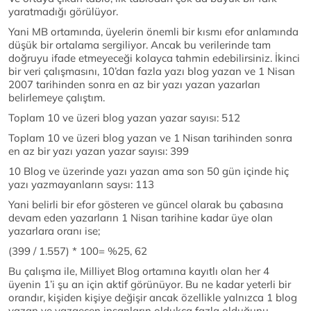
yaratmadığı görülüyor.
Yani MB ortamında, üyelerin önemli bir kısmı efor anlamında
düşük bir ortalama sergiliyor. Ancak bu verilerinde tam
doğruyu ifade etmeyeceği kolayca tahmin edebilirsiniz. İkinci
bir veri çalışmasını, 10’dan fazla yazı blog yazan ve 1 Nisan
2007 tarihinden sonra en az bir yazı yazan yazarları
belirlemeye çalıştım.
Toplam 10 ve üzeri blog yazan yazar sayısı: 512
Toplam 10 ve üzeri blog yazan ve 1 Nisan tarihinden sonra
en az bir yazı yazan yazar sayısı: 399
10 Blog ve üzerinde yazı yazan ama son 50 gün içinde hiç
yazı yazmayanların saysı: 113
Yani belirli bir efor gösteren ve güncel olarak bu çabasına
devam eden yazarların 1 Nisan tarihine kadar üye olan
yazarlara oranı ise;
(399 / 1.557) * 100= %25, 62
Bu çalışma ile, Milliyet Blog ortamına kayıtlı olan her 4
üyenin 1’i şu an için aktif görünüyor. Bu ne kadar yeterli bir
orandır, kişiden kişiye değişir ancak özellikle yalnızca 1 blog
yazan ve vazgeçen insanların oldukça fazla olduğunu