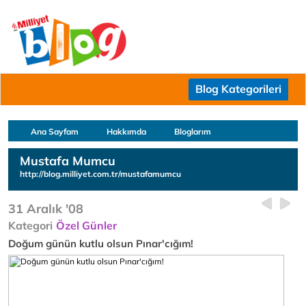
Blog Kategorileri
Ana Sayfam
Hakkımda
Bloglarım
Mustafa Mumcu
http://blog.milliyet.com.tr/mustafamumcu
31 Aralık '08
Kategori
Özel Günler
Doğum günün kutlu olsun Pınar'cığım!