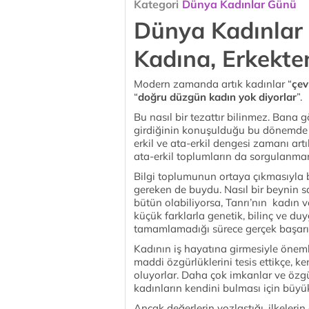
Kategori
Dünya Kadınlar Günü
Dünya Kadınlar 
Kadına, Erkekte
Modern zamanda artık kadınlar “
çev
“
doğru düzgün kadın yok diyorlar
”.
Bu nasıl bir tezattır bilinmez. Bana g
girdiğinin konuşulduğu bu dönemde 
erkil ve ata-erkil dengesi zamanı ar
ata-erkil toplumların da sorgulanm
Bilgi toplumunun ortaya çıkmasıyla bi
gereken de buydu. Nasıl bir beynin sa
bütün olabiliyorsa, Tanrı’nın kadın v
küçük farklarla genetik, bilinç ve duy
tamamlamadığı sürece gerçek başar
Kadının iş hayatına girmesiyle öneml
maddi özgürlüklerini tesis ettikçe, k
oluyorlar. Daha çok imkanlar ve özg
kadınların kendini bulması için büyük
Ancak değerlerin yozlaştığı, ilkeler