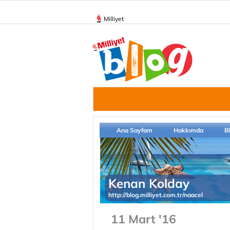
Milliyet
Ana Sayfam
Hakkımda
B
Kenan Kolday
http://blog.milliyet.com.tr/naacel
11 Mart '16