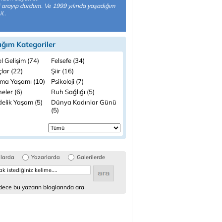
i arayıp durdum. Ve 1999 yılında yaşadığım
l..
ığım Kategoriler
el Gelişim (74)
Felsefe (34)
lar (22)
Şiir (16)
şma Yaşamı (10)
Psikoloji (7)
eler (6)
Ruh Sağlığı (5)
elik Yaşam (5)
Dünya Kadınlar Günü
(5)
glarda
Yazarlarda
Galerilerde
ece bu yazarın bloglarında ara