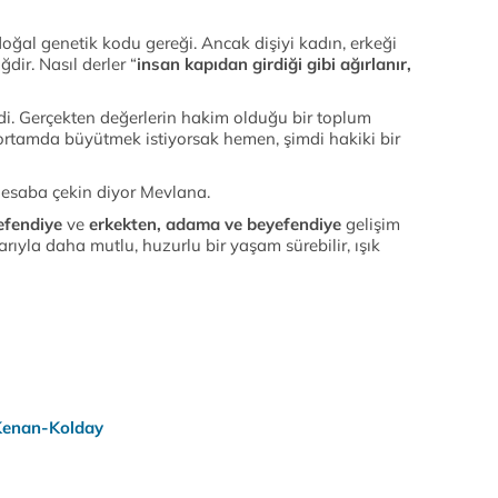
doğal genetik kodu gereği. Ancak dişiyi kadın, erkeği
dir. Nasıl derler “
insan kapıdan girdiği gibi ağırlanır,
i. Gerçekten değerlerin hakim olduğu bir toplum
 ortamda büyütmek istiyorsak hemen, şimdi hakiki bir
hesaba çekin diyor Mevlana.
efendiye
ve
erkekten, adama ve beyefendiye
gelişim
arıyla daha mutlu, huzurlu bir yaşam sürebilir, ışık
Kenan-Kolday