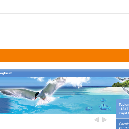
loglarım
Topla
: 1347
Kayıt 
Çocuk
kendi