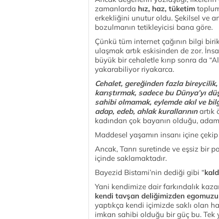
zamanlarda
hız, haz, tüketim
topluml
erkekliğini unutur oldu. Şekilsel ve a
bozulmanın tetikleyicisi bana göre.
Çünkü tüm internet çağının bilgi bir
ulaşmak artık eskisinden de zor. İnsa
büyük bir cehaletle kırıp sonra da “
yakarabiliyor riyakarca.
Cehalet, gereğinden fazla bireycili
karıştırmak, sadece bu Dünya’yı dü
sahibi olmamak, eylemde akıl ve bi
adap, edeb, ahlak kurallarının
artık 
kadından çok bayanın olduğu, adam
Maddesel yaşamın insanı içine çekip
Ancak, Tanrı suretinde ve eşsiz bir po
içinde saklamaktadır.
Bayezid Bistami’nin dediği gibi “
kald
Yani kendimize dair farkındalık kaza
kendi tavşan deliğimizden egomuzun 
yaptıkça kendi içimizde saklı olan haz
imkan sahibi olduğu bir güç bu. Te