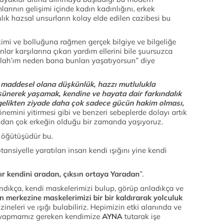
arının gelişimi içinde kadın kadınlığını, erkek
nlık hazsal unsurların kolay elde edilen cazibesi bu
ikimi ve bolluğuna rağmen gerçek bilgiye ve bilgeliğe
nlar karşılarına çıkan yardım ellerini bile şuursuzca
Allah’ım neden bana bunları yaşatıyorsun” diye
k, maddesel olana düşkünlük, hazzı mutlulukla
şünerek yaşamak, kendine ve hayata dair farkındalık
lgelikten ziyade daha çok sadece gücün hakim olması,
önemini yitirmesi gibi ve benzeri sebeplerde dolayı artık
dan çok erkeğin olduğu bir zamanda yaşıyoruz.
 öğütüşüdür bu.
tansiyelle yaratılan insan kendi ışığını yine kendi
ır kendini aradan, çıksın ortaya Yaradan
”.
ndıkça, kendi maskelerimizi bulup, görüp anladıkça ve
merkezine maskelerimizi bir bir kaldırarak yolculuk
ineleri ve ışığı bulabiliriz. Hepimizin etki alanında ve
k yapmamız gereken kendimize
AYNA
tutarak işe