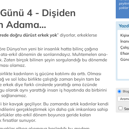
şeyler
şoklar i
Günü 4 - Dişiden
n Adama...
Yazd
rede doğru dürüst erkek yok
” diyorlar, erkeklerse
Kişis
İnanç
Çalı
öre Dünya’nın yeni bir insanlık hatta bilinç çağına
Efsan
ata-erkil dönemin de sonlarındayız. Muhtemelen ana-
tık. Zaten birçok bilinen şeyin sorgulandığı bu dönemde
Günd
aması olamaz.
rlikte kadınların iş gücüne katılımı da arttı. Olması
ğ ve sol lobu birlikte çalıştığı zaman beyin tam be
e erkek diye farklı cinslerde yarattığı ama özünde
gu olarak aynı yarattığı insan iş hayatında da birbirini
Blo
ı sağlanamaz.
i bir kavşak geçiliyor. Bu zamanda artık kadınlar kendi
endilerini gerçekleştirmek için daha çok imkanlara sahip
Sad
ürlükler ata-erkil dönem boyunca geride kalan
 fırsatlar sunuyor.
in ayaklar altına alınmaya başladığı bu modern