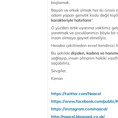
başlamak.
Bayan ve erkek olmak her iki cinsin 
adam yapan genetik kodu değil kişiliğ
karakteriyle hatırlanır
”.
O yüzden artık uyanma vaktimiz geld
yaratmak ve çocuklarımızı böyle bir
insan olmaya gayret etmeliyiz.
Hesaba çekilmeden evvel kendinizi 
Bu şekilde
dişiden, kadına ve hanım
sağlayıp, insan olmanın hakiki vasıfl
saçabiliriz.
Sevgiler,
Kenan
https://twitter.com/Naacel
https://www.facebook.com/public/
https://instagram.com/naacel/
http://naacel.blogspot.co.uk/