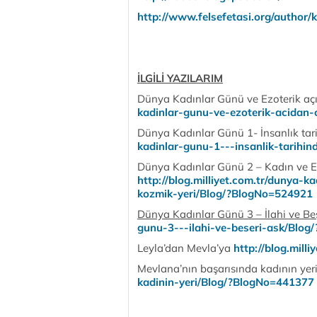
http://www.felsefetasi.org/author/
İLGİLİ YAZILARIM
Dünya Kadınlar Günü ve Ezoterik a
kadinlar-gunu-ve-ezoterik-acidan
Dünya Kadınlar Günü 1- İnsanlık ta
kadinlar-gunu-1---insanlik-tarihi
Dünya Kadınlar Günü 2 – Kadın ve Erk
http://blog.milliyet.com.tr/dunya-k
kozmik-yeri/Blog/?BlogNo=524921
Dünya Kadınlar Günü 3 – İlahi ve Be
gunu-3---ilahi-ve-beseri-ask/Blo
Leyla’dan Mevla’ya
http://blog.mil
Mevlana’nın başarısında kadının yer
kadinin-yeri/Blog/?BlogNo=441377