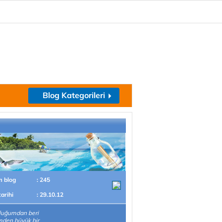
Blog Kategorileri
m blog
: 245
tarihi
: 29.10.12
luğumdan beri
mden büyük bir