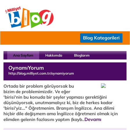
Blog Kategorileri
Ana Sayfam
Hakkımda
Bloglarım
OynamıYorum
http://blog.milliyet.com.tr/oynamiyorum
Ortada bir problem görüyorsak bu
bizim de problemimizdir. Ve eğer
'birisi'nin bu konuda bir şeyler yapması gerektiğini
düşünüyorsak, unutmamalıyız ki, biz de herkes kadar
'birisi'yiz..." Öğretmenim. Branşım İngilizce. Ana dilimi
hiçbir dile değişmem ama İngilizce öğretmeni olmak için
Devamı
elimden gelenin fazlasını yaptım (kayb..