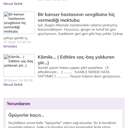
Mesut Selek
Bir kanser hastasının sevgilisine hiç
vermediği mektubu
Işık, Bugün itibariyle hastanedeki odama yerleşmiş
bulunmaktayım. Huzursuz, gergin ve tuhaf bir gün
geçiriyorum. Ayaklarım geri geri gitti hep yolda. Çekişe
çekişe geldik iş..
27 Ocak '13 00:24
tervedus
Kâmile... ( Editöre saç-baş yolduran
şiir...)
Sürekli yazım hatası yapan şâir/ yazarlara (?)
atfedilmiştir... :) .......... KAMİLE NERDE HATA
YAPTIMKİ ?.. ............. Tavşan Adasın damı geziyorsun..
28 Kasım '14 16:39
Mesut Selek
Yorumlarım
Öpüyorlar kaçın...
Seçildikten sonra halkı "öpüyorlar" zaten sağ olsunlar. Siz ki kendinizi
insanlığa adamış, halkı için kendini gözünü kırpmadan feda etmiş