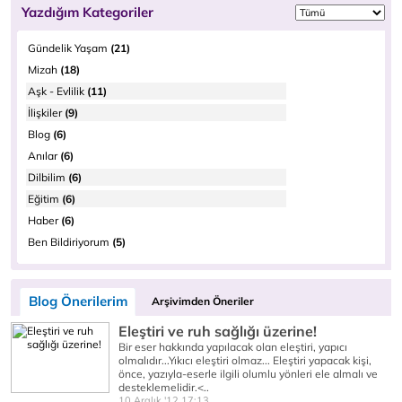
Yazdığım Kategoriler
Gündelik Yaşam
(21)
Mizah
(18)
Aşk - Evlilik
(11)
İlişkiler
(9)
Blog
(6)
Anılar
(6)
Dilbilim
(6)
Eğitim
(6)
Haber
(6)
Ben Bildiriyorum
(5)
Blog Önerilerim
Arşivimden Öneriler
Eleştiri ve ruh sağlığı üzerine!
Bir eser hakkında yapılacak olan eleştiri, yapıcı
olmalıdır...Yıkıcı eleştiri olmaz... Eleştiri yapacak kişi,
önce, yazıyla-eserle ilgili olumlu yönleri ele almalı ve
desteklemelidir.<..
10 Aralık '12 17:13