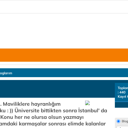
loglarım
Topla
: 440
Kayıt 
 Maviliklere hayranlığım
 : )) Üniversite bittikten sonra İstanbul' da
Konu her ne olursa olsun yazmayı
Blo
amdaki karmaşalar sonrası elimde kalanlar