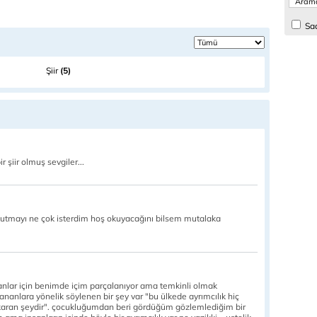
Sad
Şiir
(5)
 şiir olmuş sevgiler...
okutmayı ne çok isterdim hoş okuyacağını bilsem mutalaka
Olanlar için benimde içim parçalanıyor ama temkinli olmak
ananlara yönelik söylenen bir şey var "bu ülkede ayrımcılık hiç
çıkaran şeydir". çocukluğumdan beri gördüğüm gözlemlediğim bir