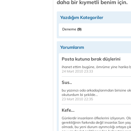
daha bir kıymetli benim için.
Yazdığım Kategoriler
Deneme
(9)
Yorumlarım
Posta kutuna bırak düşlerini
ihanet ettim bugüne, ömrüme yine harika bir
24 Mart 2010 23:33
Sus..
bu yazınızı oda arkadaşlarımdan birisine 
okuturdum bi şekilde...
23 Mart 2010 22:35
Kefe...
Günlerdir insanların öfkelerini izliyorum. 
gerektiğinin farkında değil insanlar.Son yaş
olmadı, bu yeni durum ayrımcılığı ortaya 