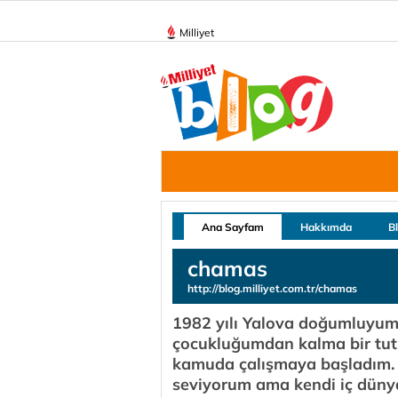
Milliyet
Ana Sayfam
Hakkımda
B
chamas
http://blog.milliyet.com.tr/chamas
1982 yılı Yalova doğumluyum.
çocukluğumdan kalma bir tutku
kamuda çalışmaya başladım. 
seviyorum ama kendi iç düny