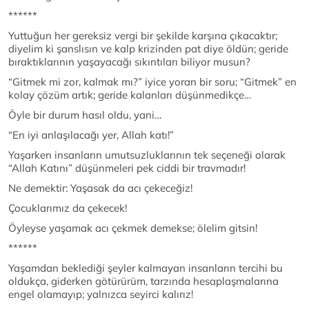
******
Yuttuğun her gereksiz vergi bir şekilde karşına çıkacaktır;
diyelim ki şanslısın ve kalp krizinden pat diye öldün; geride
bıraktıklarının yaşayacağı sıkıntıları biliyor musun?
“Gitmek mi zor, kalmak mı?” iyice yoran bir soru; “Gitmek” en
kolay çözüm artık; geride kalanları düşünmedikçe…
Öyle bir durum hasıl oldu, yani…
“En iyi anlaşılacağı yer, Allah katı!”
Yaşarken insanların umutsuzluklarının tek seçeneği olarak
“Allah Katını” düşünmeleri pek ciddi bir travmadır!
Ne demektir: Yaşasak da acı çekeceğiz!
Çocuklarımız da çekecek!
Öyleyse yaşamak acı çekmek demekse; ölelim gitsin!
******
Yaşamdan beklediği şeyler kalmayan insanların tercihi bu
oldukça, giderken götürürüm, tarzında hesaplaşmalarına
engel olamayıp; yalnızca seyirci kalırız!