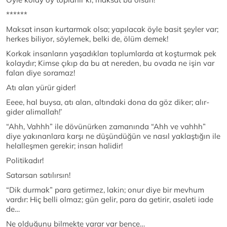
******
Maksat insan kurtarmak olsa; yapılacak öyle basit şeyler var;
herkes biliyor, söylemek, belki de, ölüm demek!
Korkak insanların yaşadıkları toplumlarda at koşturmak pek
kolaydır; Kimse çıkıp da bu at nereden, bu ovada ne işin var
falan diye soramaz!
Atı alan yürür gider!
Eeee, hal buysa, atı alan, altındaki dona da göz diker; alır-
gider alimallah!’
“Ahh, Vahhh” ile dövünürken zamanında “Ahh ve vahhh”
diye yakınanlara karşı ne düşündüğün ve nasıl yaklaştığın ile
helalleşmen gerekir; insan halidir!
Politikadır!
Satarsan satılırsın!
“Dik durmak” para getirmez, lakin; onur diye bir mevhum
vardır: Hiç belli olmaz; gün gelir, para da getirir, asaleti iade
de…
Ne olduğunu bilmekte yarar var bence…