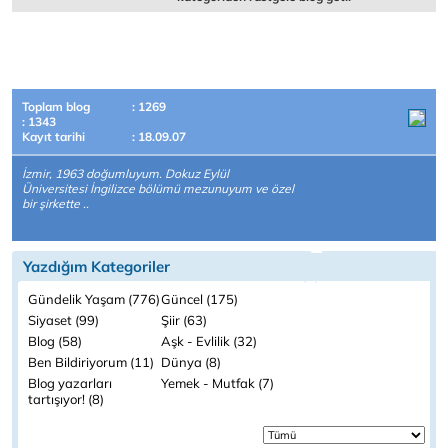
Toplam blog
: 1269
: 1343
Kayıt tarihi
: 18.09.07
İzmir, 1963 doğumluyum. Dokuz Eylül
Üniversitesi İngilizce bölümü mezunuyum ve özel
bir şirkette ..
Yazdığım Kategoriler
Gündelik Yaşam (776)
Güncel (175)
Siyaset (99)
Şiir (63)
Blog (58)
Aşk - Evlilik (32)
Ben Bildiriyorum (11)
Dünya (8)
Blog yazarları
Yemek - Mutfak (7)
tartışıyor! (8)