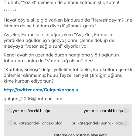
“Tühhh, “Yazık!” demenin de anlamı kalmamıştır, zaten!
******
Hayat böyle akıp gidiyorken bir durup da “Neresindeyim? , ne
istedim de ne buldum diye düşünmek gerek!
Ayşeler, Fatma’lar için uğraşırken “Ayşe’ler, Fatma’lar
yitirdikleri oğulları için gözyaşlarını içlerine döküp de ,
medyaya “Vatan sağ olsun!” diyorlar ya!
Kendi ayakları üzerinde duran hangi ana yiğit oğlunun
tabutuna sarılıp da “Vatan sağ olsun!” der?
“Kurtuluş Savaşı” değil, yetkililer tatildeler, karakollara gerekli
önlemler alınmamış; huuu Teyze; sen yetiştirdiğin oğlunu
kime kurban ediyorsun?
http://twitter.com/Gulgunkaraoglu
gulgun_2006@hotmail.com
yazarın önceki bloğu
yazarın sonraki bloğu
bu kategorideki önceki blog
bu kategorideki sonraki blog
kategoriden rastgele blog getir