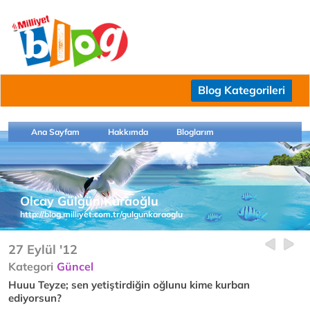
Blog Kategorileri
Ana Sayfam
Hakkımda
Bloglarım
Olcay Gülgün Karaoğlu
http://blog.milliyet.com.tr/gulgunkaraoglu
27 Eylül '12
Kategori
Güncel
Huuu Teyze; sen yetiştirdiğin oğlunu kime kurban
ediyorsun?