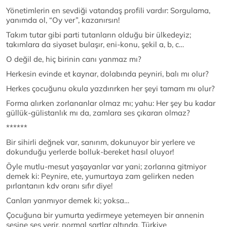
Yönetimlerin en sevdiği vatandaş profili vardır: Sorgulama,
yanımda ol, “Oy ver”, kazanırsın!
Takım tutar gibi parti tutanların olduğu bir ülkedeyiz;
takımlara da siyaset bulaşır, eni-konu, şekil a, b, c…
O değil de, hiç birinin canı yanmaz mı?
Herkesin evinde et kaynar, dolabında peyniri, balı mı olur?
Herkes çocuğunu okula yazdırırken her şeyi tamam mı olur?
Forma alırken zorlananlar olmaz mı; yahu: Her şey bu kadar
güllük-gülistanlık mı da, zamlara ses çıkaran olmaz?
******
Bir sihirli değnek var, sanırım, dokunuyor bir yerlere ve
dokunduğu yerlerde bolluk-bereket hasıl oluyor!
Öyle mutlu-mesut yaşayanlar var yani; zorlarına gitmiyor
demek ki: Peynire, ete, yumurtaya zam gelirken neden
pırlantanın kdv oranı sıfır diye!
Canları yanmıyor demek ki; yoksa…
Çocuğuna bir yumurta yedirmeye yetemeyen bir annenin
sesine ses verir, normal şartlar altında, Türkiye