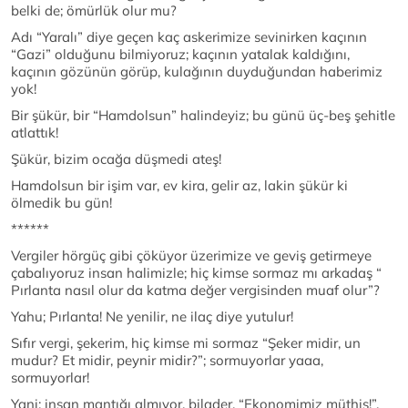
belki de; ömürlük olur mu?
Adı “Yaralı” diye geçen kaç askerimize sevinirken kaçının
“Gazi” olduğunu bilmiyoruz; kaçının yatalak kaldığını,
kaçının gözünün görüp, kulağının duyduğundan haberimiz
yok!
Bir şükür, bir “Hamdolsun” halindeyiz; bu günü üç-beş şehitle
atlattık!
Şükür, bizim ocağa düşmedi ateş!
Hamdolsun bir işim var, ev kira, gelir az, lakin şükür ki
ölmedik bu gün!
******
Vergiler hörgüç gibi çöküyor üzerimize ve geviş getirmeye
çabalıyoruz insan halimizle; hiç kimse sormaz mı arkadaş “
Pırlanta nasıl olur da katma değer vergisinden muaf olur”?
Yahu; Pırlanta! Ne yenilir, ne ilaç diye yutulur!
Sıfır vergi, şekerim, hiç kimse mi sormaz “Şeker midir, un
mudur? Et midir, peynir midir?”; sormuyorlar yaaa,
sormuyorlar!
Yani; insan mantığı almıyor, bilader, “Ekonomimiz müthiş!”,