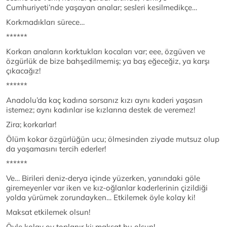
Cumhuriyeti’nde yaşayan analar; sesleri kesilmedikçe…
Korkmadıkları sürece…
******
Korkan anaların korktukları kocaları var; eee, özgüven ve
özgürlük de bize bahşedilmemiş; ya baş eğeceğiz, ya karşı
çıkacağız!
******
Anadolu’da kaç kadına sorsanız kızı aynı kaderi yaşasın
istemez; aynı kadınlar ise kızlarına destek de veremez!
Zira; korkarlar!
Ölüm kokar özgürlüğün ucu; ölmesinden ziyade mutsuz olup
da yaşamasını tercih ederler!
******
Ve… Birileri deniz-derya içinde yüzerken, yanındaki göle
giremeyenler var iken ve kız-oğlanlar kaderlerinin çizildiği
yolda yürümek zorundayken… Etkilemek öyle kolay ki!
Maksat etkilemek olsun!
Öyle kolay oy toplanır ki; maksat bu olsun!