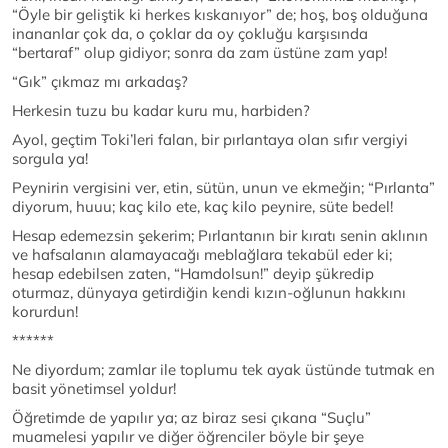
“Öyle bir geliştik ki herkes kıskanıyor” de; hoş, boş olduğuna
inananlar çok da, o çoklar da oy çokluğu karşısında
“bertaraf” olup gidiyor; sonra da zam üstüne zam yap!
“Gık” çıkmaz mı arkadaş?
Herkesin tuzu bu kadar kuru mu, harbiden?
Ayol, geçtim Toki’leri falan, bir pırlantaya olan sıfır vergiyi
sorgula ya!
Peynirin vergisini ver, etin, sütün, unun ve ekmeğin; “Pırlanta”
diyorum, huuu; kaç kilo ete, kaç kilo peynire, süte bedel!
Hesap edemezsin şekerim; Pırlantanın bir kıratı senin aklının
ve hafsalanın alamayacağı meblağlara tekabül eder ki;
hesap edebilsen zaten, “Hamdolsun!” deyip şükredip
oturmaz, dünyaya getirdiğin kendi kızın-oğlunun hakkını
korurdun!
******
Ne diyordum; zamlar ile toplumu tek ayak üstünde tutmak en
basit yönetimsel yoldur!
Öğretimde de yapılır ya; az biraz sesi çıkana “Suçlu”
muamelesi yapılır ve diğer öğrenciler böyle bir şeye