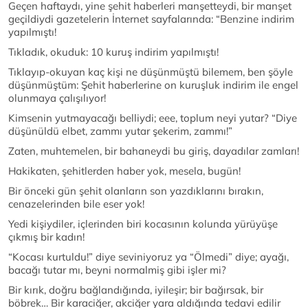
Geçen haftaydı, yine şehit haberleri manşetteydi, bir manşet
geçildiydi gazetelerin İnternet sayfalarında: “Benzine indirim
yapılmıştı!
Tıkladık, okuduk: 10 kuruş indirim yapılmıştı!
Tıklayıp-okuyan kaç kişi ne düşünmüştü bilemem, ben şöyle
düşünmüştüm: Şehit haberlerine on kuruşluk indirim ile engel
olunmaya çalışılıyor!
Kimsenin yutmayacağı belliydi; eee, toplum neyi yutar? “Diye
düşünüldü elbet, zammı yutar şekerim, zammı!”
Zaten, muhtemelen, bir bahaneydi bu giriş, dayadılar zamları!
Hakikaten, şehitlerden haber yok, mesela, bugün!
Bir önceki gün şehit olanların son yazdıklarını bırakın,
cenazelerinden bile eser yok!
Yedi kişiydiler, içlerinden biri kocasının kolunda yürüyüşe
çıkmış bir kadın!
“Kocası kurtuldu!” diye seviniyoruz ya “Ölmedi” diye; ayağı,
bacağı tutar mı, beyni normalmiş gibi işler mi?
Bir kırık, doğru bağlandığında, iyileşir; bir bağırsak, bir
böbrek… Bir karaciğer, akciğer yara aldığında tedavi edilir