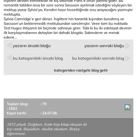
ilişkileri devam etmektedir ve kış tatilinde Paris’e onun yanına gider. Bu
romantik tatilden kısa bir süre sonra Sassoon ayrılmak istediğini söyleyen bir
mektup yazar Sylvia’ya. Kendini hazır hissettiğinde onu arayacağını yazmıştır
mektupta.
Sylvia Camridge’e geri döner. İngiltere’nin karanlık kışından bunalmış ve
Sassoon’un beklenmedik mektubundan sarsılmıştır. Veee tam bu noktada
Ted Huges ihtişamlı bir biçimde sahneye girer. Tabi ki bu iki edebiyat devinin
ilk karşılaşmalarının detayları bir dahaki blogda. Sabredene ve merak
edene...
yazarın önceki bloğu
yazarın sonraki bloğu
bu kategorideki önceki blog
bu kategorideki sonraki blog
kategoriden rastgele blog getir
Toplam blog
: 79
: 1562
Kayıt tarihi
: 24.07.06
1972 yılıydı. Doğdum. Evde hep kitap okuyan iki
kişi vardı. Büyüdüm, okullar okudum. Birşey
öğrenmed..