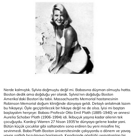
Nerde kalmıştık. Sylvia doğmuştu değil mi. Babasına düşman olmuştu hatta.
Boston dedik ama doğduğu yer olarak. Sylvia‘nın doğduğu Boston
Amerika’daki Boston’du tabii. Massachusetts Memorial hastanesinin
Robinson Memorial doğum kliniğinde dünyaya geldi. Detaylı anlatmak lazım
bu hikayeyi. Öyle geçiştirilecek bir hikaye değil ne de olsa. İyisi mi baştan
başlayalım herşeye: Babası Profesör Otto Emil Plath (1885-1940) ve annesi
Aurelia Schober Plath (1906-1994) idi. İkibuçuk yaşına kadar ailenin tek
çocuğuydu. Kardeşi Warren 27 Nisan 1935’te dünyaya gelene kadar yani.
Bütün küçük çocuklar gibi saltanatını sona erdiren bu yeni misafire hiç
sevinmedi. Baba Plath Boston üniversitesinde çalışıyordu o dönem ve yavaş
yavaş sağlığı bozulmaya başlamıştı. Kendisinde gördüğü semptomları bir