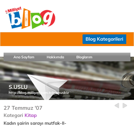
Blog Kategorileri
Ana Sayfam
Hakkımda
Bloglarım
S.USLU
http://blog.milliyet.com.tr/gumuskiz
27 Temmuz '07
Kategori
Kitap
Kadın şairin sarayı mutfak-II-