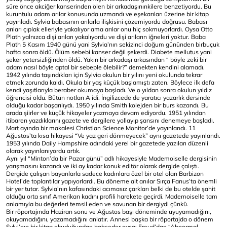
süre önce akciğer kanserinden ölen bir arkadaşınınkilere benzetiyordu. Bu
kuruntulu adam arılar konusunda uzmandı ve eşekarıları üzerine bir kitap
yayınladı. Sylvia babasının arılarla ilişkisini çözemiyordu doğrusu. Babası
arıları çıplak elleriyle yakalıyor ama arılar onu hiç sokmuyorlardı. Oysa Otto
Plath yalnızca dişi arıları yakalıyordu ve dişi arıların iğneleri yoktur. Baba
Plath 5 Kasım 1940 günü yani Sylvia’nın sekizinci doğum gününden birbuçuk
hafta sonra öldü. Ölüm sebebi kanser değil şekerdi. Diabete mellutus yani
şeker yetersizliğinden öldü. Yakın bir arkadaşı arkasından “ böyle zeki bir
adam nasıl böyle aptal bir sebeple ölebilir?” demekten kendini alamadı.
1942 yılında taşındıkları için Sylvia okulun bir yılını yeni okulunda tekrar
etmek zorunda kaldı. Okula bir yaş küçük başlamıştı zaten. Böylece ilk defa
kendi yaşıtlarıyla beraber okumaya başladı. Ve o yıldan sonra okulun yıldız
öğrencisi oldu. Bütün notları A idi. İngilizcede de yaratıcı yazarlık dersinde
olduğu kadar başarılıydı. 1950 yılında Smith kolejden bir burs kazandı. Bu
arada şiirler ve küçük hikayeler yazmaya devam ediyordu. 1951 yılından
itibaren yazdıklarını gazete ve dergilere yollayıp şansını denemeye başladı.
Mart ayında bir makalesi Christian Science Monitor’de yayınlandı. 11
Ağustos’ta kısa hikayesi “Ve yaz geri dönmeyecek” aynı gazetede yayınlandı.
1953 yılında Daily Hampshire adındaki yerel bir gazetede yazıları düzenli
olarak yayınlanıyordu artık.
Aynı yıl “Minton’da bir Pazar günü” adlı hikayesiyle Mademoiselle dergisinin
yarışmasını kazandı ve iki ay kadar konuk editör olarak dergide çalıştı.
Dergide çalışan bayanlarla sadece kadınlara özel bir otel olan Barbizon
Hotel’de toplantılar yapıyorlardı. Bu döneme ait anılar Sırça Fanus’ta önemli
bir yer tutar. Sylvia’nın kafasındaki acımasız çarkları belki de bu otelde şahit
olduğu orta sınıf Amerikan kadını profili harekete geçirdi. Mademoiselle tam
anlamıyla bu değerleri temsil eden ve savunan bir dergiydi çünkü.
Bir röportajında Haziran sonu ve Ağustos başı döneminde uyuyamadığını,
okuyamadığını, yazamadığını anlatır. Annesi başka bir röportajda o dönem
Sylvi’nın bir kitap okuduğundan bahseder oysa: Freud’dan “Abnormal