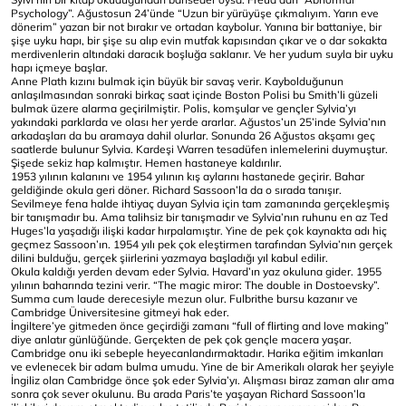
Psychology”. Ağustosun 24’ünde “Uzun bir yürüyüşe çıkmalıyım. Yarın eve
dönerim” yazan bir not bırakır ve ortadan kaybolur. Yanına bir battaniye, bir
şişe uyku hapı, bir şişe su alıp evin mutfak kapısından çıkar ve o dar sokakta
merdivenlerin altındaki daracık boşluğa saklanır. Ve her yudum suyla bir uyku
hapı içmeye başlar.
Anne Plath kızını bulmak için büyük bir savaş verir. Kaybolduğunun
anlaşılmasından sonraki birkaç saat içinde Boston Polisi bu Smith’li güzeli
bulmak üzere alarma geçirilmiştir. Polis, komşular ve gençler Sylvia’yı
yakındaki parklarda ve olası her yerde ararlar. Ağustos’un 25’inde Sylvia’nın
arkadaşları da bu aramaya dahil olurlar. Sonunda 26 Ağustos akşamı geç
saatlerde bulunur Sylvia. Kardeşi Warren tesadüfen inlemelerini duymuştur.
Şişede sekiz hap kalmıştır. Hemen hastaneye kaldırılır.
1953 yılının kalanını ve 1954 yılının kış aylarını hastanede geçirir. Bahar
geldiğinde okula geri döner. Richard Sassoon’la da o sırada tanışır.
Sevilmeye fena halde ihtiyaç duyan Sylvia için tam zamanında gerçekleşmiş
bir tanışmadır bu. Ama talihsiz bir tanışmadır ve Sylvia’nın ruhunu en az Ted
Huges’la yaşadığı ilişki kadar hırpalamıştır. Yine de pek çok kaynakta adı hiç
geçmez Sassoon’ın. 1954 yılı pek çok eleştirmen tarafından Sylvia’nın gerçek
dilini bulduğu, gerçek şiirlerini yazmaya başladığı yıl kabul edilir.
Okula kaldığı yerden devam eder Sylvia. Havard’ın yaz okuluna gider. 1955
yılının baharında tezini verir. “The magic miror: The double in Dostoevsky”.
Summa cum laude derecesiyle mezun olur. Fulbrithe bursu kazanır ve
Cambridge Üniversitesine gitmeyi hak eder.
İngiltere’ye gitmeden önce geçirdiği zamanı “full of flirting and love making”
diye anlatır günlüğünde. Gerçekten de pek çok gençle macera yaşar.
Cambridge onu iki sebeple heyecanlandırmaktadır. Harika eğitim imkanları
ve evlenecek bir adam bulma umudu. Yine de bir Amerikalı olarak her şeyiyle
İngiliz olan Cambridge önce şok eder Sylvia’yı. Alışması biraz zaman alır ama
sonra çok sever okulunu. Bu arada Paris’te yaşayan Richard Sassoon’la