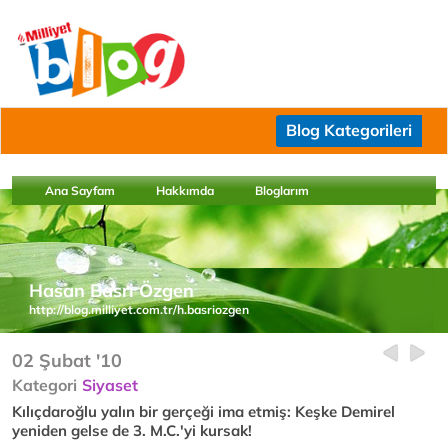
Blog Kategorileri
Ana Sayfam
Hakkımda
Bloglarım
Hasan Basri Özgen
http://blog.milliyet.com.tr/h.basriozgen
02 Şubat '10
Kategori
Siyaset
Kılıçdaroğlu yalın bir gerçeği ima etmiş: Keşke Demirel
yeniden gelse de 3. M.C.'yi kursak!