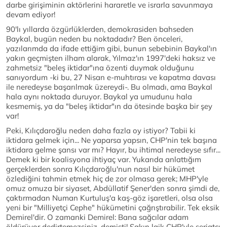
darbe girişiminin aktörlerini hararetle ve israrla savunmaya
devam ediyor!
90'lı yıllarda özgürlüklerden, demokrasiden bahseden
Baykal, bugün neden bu noktadadır? Ben önceleri,
yazılarımda da ifade ettiğim gibi, bunun sebebinin Baykal'ın
yakın geçmişten ilham alarak, Yılmaz'ın 1997'deki haksız ve
zahmetsiz "beleş iktidar"ına özenti duymak olduğunu
sanıyordum -ki bu, 27 Nisan e-muhtırası ve kapatma davası
ile neredeyse başarılmak üzereydi-. Bu olmadı, ama Baykal
hala aynı noktada duruyor. Baykal ya umudunu hala
kesmemiş, ya da "beleş iktidar"ın da ötesinde başka bir şey
var!
Peki, Kılıçdaroğlu neden daha fazla oy istiyor? Tabii ki
iktidara gelmek için... Ne yaparsa yapsın, CHP'nin tek başına
iktidara gelme şansı var mı? Hayır, bu ihtimal neredeyse sıfır...
Demek ki bir koalisyona ihtiyaç var. Yukarıda anlattığım
gerçeklerden sonra Kılıçdaroğlu'nun nasıl bir hükümet
özlediğini tahmin etmek hiç de zor olmasa gerek; MHP'yle
omuz omuza bir siyaset, Abdüllatif Şener'den sonra şimdi de,
çaktırmadan Numan Kurtuluş'a kaş-göz işaretleri, olsa olsa
yeni bir "Milliyetçi Cephe" hükümetini çağrıştırabilir. Tek eksik
Demirel'dir. O zamanki Demirel: Bana sağcılar adam
öldürüyor dedirtemezsiniz, demişti! Sakın laik CHP'yle şeriatçı