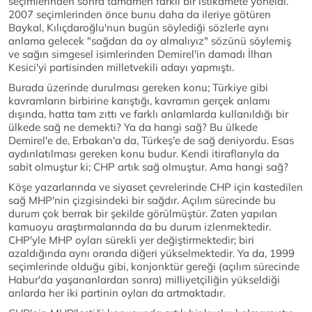
seçimlerinden sonra tamamen farklı bir istikamete yöneldi.
2007 seçimlerinden önce bunu daha da ileriye götüren
Baykal, Kılıçdaroğlu'nun bugün söylediği sözlerle aynı
anlama gelecek "sağdan da oy almalıyız" sözünü söylemiş
ve sağın simgesel isimlerinden Demirel'in damadı İlhan
Kesici'yi partisinden milletvekili adayı yapmıştı.
Burada üzerinde durulması gereken konu; Türkiye gibi
kavramların birbirine karıştığı, kavramın gerçek anlamı
dışında, hatta tam zıttı ve farklı anlamlarda kullanıldığı bir
ülkede sağ ne demekti? Ya da hangi sağ? Bu ülkede
Demirel'e de, Erbakan'a da, Türkeş'e de sağ deniyordu. Esas
aydınlatılması gereken konu budur. Kendi itiraflarıyla da
sabit olmuştur ki; CHP artık sağ olmuştur. Ama hangi sağ?
Köşe yazarlarında ve siyaset çevrelerinde CHP için kastedilen
sağ MHP'nin çizgisindeki bir sağdır. Açılım sürecinde bu
durum çok berrak bir şekilde görülmüştür. Zaten yapılan
kamuoyu araştırmalarında da bu durum izlenmektedir.
CHP'yle MHP oyları sürekli yer değiştirmektedir; biri
azaldığında aynı oranda diğeri yükselmektedir. Ya da, 1999
seçimlerinde olduğu gibi, konjonktür gereği (açılım sürecinde
Habur'da yaşananlardan sonra) milliyetçiliğin yükseldiği
anlarda her iki partinin oyları da artmaktadır.