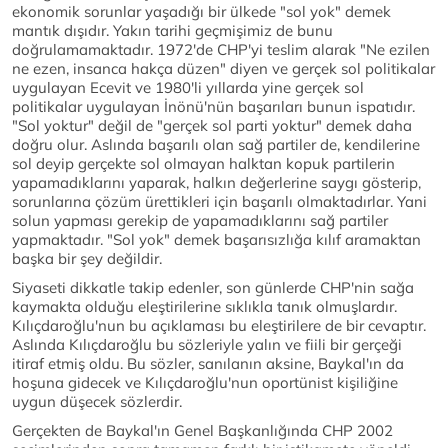
ekonomik sorunlar yaşadığı bir ülkede "sol yok" demek
mantık dışıdır. Yakın tarihi geçmişimiz de bunu
doğrulamamaktadır. 1972'de CHP'yi teslim alarak "Ne ezilen
ne ezen, insanca hakça düzen" diyen ve gerçek sol politikalar
uygulayan Ecevit ve 1980'li yıllarda yine gerçek sol
politikalar uygulayan İnönü'nün başarıları bunun ispatıdır.
"Sol yoktur" değil de "gerçek sol parti yoktur" demek daha
doğru olur. Aslında başarılı olan sağ partiler de, kendilerine
sol deyip gerçekte sol olmayan halktan kopuk partilerin
yapamadıklarını yaparak, halkın değerlerine saygı gösterip,
sorunlarına çözüm ürettikleri için başarılı olmaktadırlar. Yani
solun yapması gerekip de yapamadıklarını sağ partiler
yapmaktadır. "Sol yok" demek başarısızlığa kılıf aramaktan
başka bir şey değildir.
Siyaseti dikkatle takip edenler, son günlerde CHP'nin sağa
kaymakta olduğu eleştirilerine sıklıkla tanık olmuşlardır.
Kılıçdaroğlu'nun bu açıklaması bu eleştirilere de bir cevaptır.
Aslında Kılıçdaroğlu bu sözleriyle yalın ve fiili bir gerçeği
itiraf etmiş oldu. Bu sözler, sanılanın aksine, Baykal'ın da
hoşuna gidecek ve Kılıçdaroğlu'nun oportünist kişiliğine
uygun düşecek sözlerdir.
Gerçekten de Baykal'ın Genel Başkanlığında CHP 2002