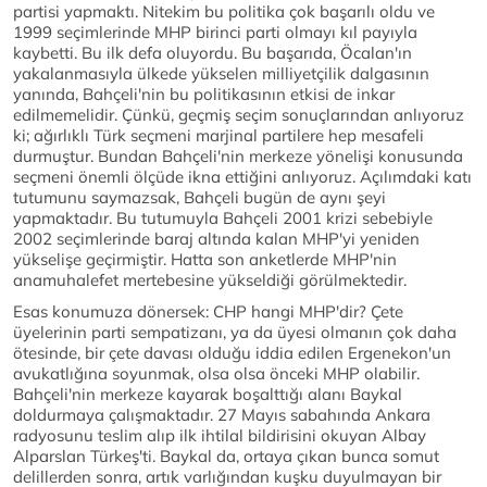
partisi yapmaktı. Nitekim bu politika çok başarılı oldu ve
1999 seçimlerinde MHP birinci parti olmayı kıl payıyla
kaybetti. Bu ilk defa oluyordu. Bu başarıda, Öcalan'ın
yakalanmasıyla ülkede yükselen milliyetçilik dalgasının
yanında, Bahçeli'nin bu politikasının etkisi de inkar
edilmemelidir. Çünkü, geçmiş seçim sonuçlarından anlıyoruz
ki; ağırlıklı Türk seçmeni marjinal partilere hep mesafeli
durmuştur. Bundan Bahçeli'nin merkeze yönelişi konusunda
seçmeni önemli ölçüde ikna ettiğini anlıyoruz. Açılımdaki katı
tutumunu saymazsak, Bahçeli bugün de aynı şeyi
yapmaktadır. Bu tutumuyla Bahçeli 2001 krizi sebebiyle
2002 seçimlerinde baraj altında kalan MHP'yi yeniden
yükselişe geçirmiştir. Hatta son anketlerde MHP'nin
anamuhalefet mertebesine yükseldiği görülmektedir.
Esas konumuza dönersek: CHP hangi MHP'dir? Çete
üyelerinin parti sempatizanı, ya da üyesi olmanın çok daha
ötesinde, bir çete davası olduğu iddia edilen Ergenekon'un
avukatlığına soyunmak, olsa olsa önceki MHP olabilir.
Bahçeli'nin merkeze kayarak boşalttığı alanı Baykal
doldurmaya çalışmaktadır. 27 Mayıs sabahında Ankara
radyosunu teslim alıp ilk ihtilal bildirisini okuyan Albay
Alparslan Türkeş'ti. Baykal da, ortaya çıkan bunca somut
delillerden sonra, artık varlığından kuşku duyulmayan bir