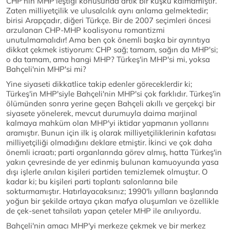
CHP'nin MHP'leştiği konusunda artık bir kuşku kalmamıştır.
Zaten milliyetçilik ve ulusalcılık aynı anlama gelmektedir;
birisi Arapçadır, diğeri Türkçe. Bir de 2007 seçimleri öncesi
arzulanan CHP-MHP koalisyonu romantizmi
unutulmamalıdır! Ama ben çok önemli başka bir ayrıntıya
dikkat çekmek istiyorum: CHP sağ; tamam, sağın da MHP'si;
o da tamam, ama hangi MHP? Türkeş'in MHP'si mi, yoksa
Bahçeli'nin MHP'si mi?
Yine siyaseti dikkatlice takip edenler göreceklerdir ki;
Türkeş'in MHP'siyle Bahçeli'nin MHP'si çok farklıdır. Türkeş'in
ölümünden sonra yerine geçen Bahçeli akıllı ve gerçekçi bir
siyasete yönelerek, mevcut durumuyla daima marjinal
kalmaya mahküm olan MHP'yi iktidar yapmanın yollarını
aramıştır. Bunun için ilk iş olarak milliyetçiliklerinin kafatası
milliyetçiliği olmadığını deklare etmiştir. İkinci ve çok daha
önemli icraatı; parti organlarında görev almış, hatta Türkeş'in
yakın çevresinde de yer edinmiş bulunan kamuoyunda yasa
dışı işlerle anılan kişileri partiden temizlemek olmuştur. O
kadar ki; bu kişileri parti toplantı salonlarına bile
sokturmamıştır. Hatırlayacaksınız; 1990'lı yılların başlarında
yoğun bir şekilde ortaya çıkan mafya oluşumları ve özellikle
de çek-senet tahsilatı yapan çeteler MHP ile anılıyordu.
Bahçeli'nin amacı MHP'yi merkeze çekmek ve bir merkez