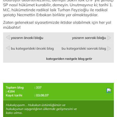
SP nasıl hükümet kurabilir, demeyin. Unutmayınız ki; tarihi 1.
M.C. hükümetinde radikal laik Turhan Feyzioğlu ile radikal
şeriatçı Necmettin Erbakan birlikte yer almaktaydılar.
Zaten geleneksel siyasetimizde iktidar olabilmek için her yol
mübahtır!
yazarın önceki bloğu
yazarın sonraki bloğu
bu kategorideki önceki blog
bu kategorideki sonraki blog
kategoriden rastgele blog getir
Toplam blog
: 337
: 4184
Kayıt tarihi
: 03.08.07
Hukukçuyum... Hukukun üstünlüğünün ve
hukukçunun saygınlığının ülkemde gelişmesini ve
kalıcı olma..