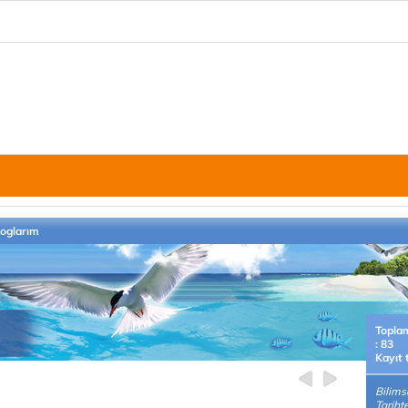
loglarım
Topla
: 83
Kayıt 
Bilims
Tarih