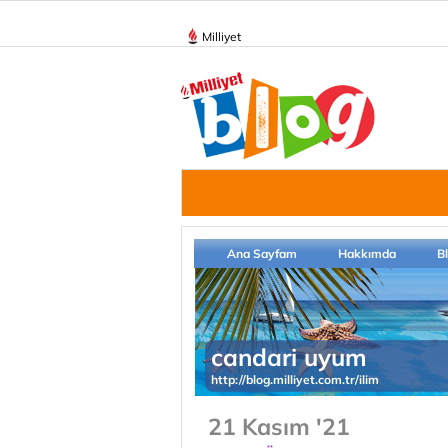
Milliyet
Ana Sayfam
Hakkımda
B
candari uyum
http://blog.milliyet.com.tr/ilim
21 Kasım '21