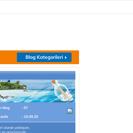
Blog Kategorileri
m blog
: 57
tarihi
: 10.09.20
el olarak yaklaşan,
te ve günümüzde