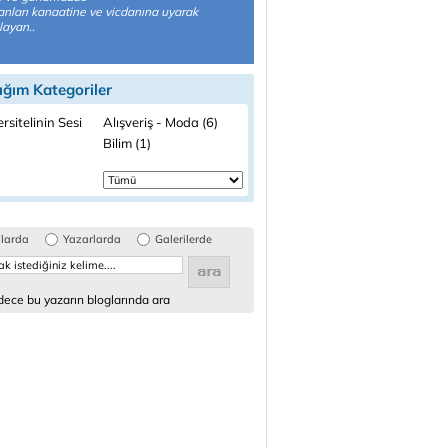
nları kanaatine ve vicdanına uyarak
ayan..
ığım Kategoriler
rsitelinin Sesi
Alışveriş - Moda (6)
Bilim (1)
glarda
Yazarlarda
Galerilerde
ece bu yazarın bloglarında ara