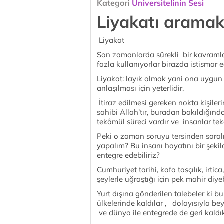
Kategori
Üniversitelinin Sesi
Liyakatı arama
Liyakat
Son zamanlarda sürekli bir kavramla ka
fazla kullanıyorlar birazda istismar e
Liyakat: layık olmak yani ona uygun
anlaşılması için yeterlidir,
İtiraz edilmesi gereken nokta kişiler
sahibi Allah’tır, buradan bakıldığında
tekâmül süreci vardır ve insanlar t
Peki o zaman soruyu tersinden soralı
yapalım? Bu insanı hayatını bir şeki
entegre edebiliriz?
Cumhuriyet tarihi, kafa tasçılık, irtic
şeylerle uğraştığı için pek mahir diye
Yurt dışına gönderilen talebeler ki bun
ülkelerinde kaldılar , dolayısıyla be
ve dünya ile entegrede de geri kaldı