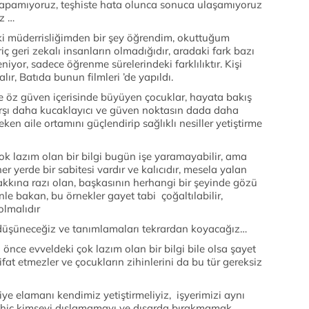
i yapamıyoruz, teşhiste hata olunca sonuca ulaşamıyoruz
uz …
i müderrisliğimden bir şey öğrendim, okuttuğum
iç geri zekalı insanların olmadığıdır, aradaki fark bazı
iyor, sadece öğrenme sürelerindeki farklılıktır. Kişi
alır, Batıda bunun filmleri ’de yapıldı.
e öz güven içerisinde büyüyen çocuklar, hayata bakış
karşı daha kucaklayıcı ve güven noktasın dada daha
en aile ortamını güçlendirip sağlıklı nesiller yetiştirme
ok lazım olan bir bilgi bugün işe yaramayabilir, ama
 yerde bir sabitesi vardır ve kalıcıdır, mesela yalan
akkına razı olan, başkasının herhangi bir şeyinde gözü
 bakan, bu örnekler gayet tabi çoğaltılabilir,
olmalıdır
düşüneceğiz ve tanımlamaları tekrardan koyacağız…
l önce evveldeki çok lazım olan bir bilgi bile olsa şayet
fat etmezler ve çocukların zihinlerini da bu tür gereksiz
e elamanı kendimiz yetiştirmeliyiz, işyerimizi aynı
a hiç kimseyi dışlamamayı ve dışarda bırakmamak