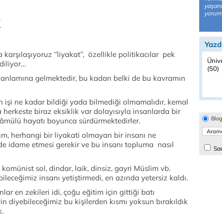
yaşana
yoruml
k
Yazd
rşılaşıyoruz ‘’liyakat’’, özellikle politikacılar pek
Ünive
diliyor…
(50)
 anlamına gelmektedir, bu kadarı belki de bu kavramın
in işi ne kadar bildiği yada bilmediği olmamalıdır, kemal
 herkeste biraz eksiklik var dolayısıyla insanlarda bir
Blo
ekâmülü hayatı boyunca sürdürmektedirler.
m, herhangi bir liyakati olmayan bir insanı ne
lde idame etmesi gerekir ve bu insanı topluma nasıl
Sad
a, komünist sol, dindar, laik, dinsiz, gayri Müslim vb.
bileceğimiz insanı yetiştirmedi, en azında yetersiz kaldı.
lar en zekileri idi, çoğu eğitim için gittiği batı
yin diyebileceğimiz bu kişilerden kısmı yoksun bırakıldık
k.