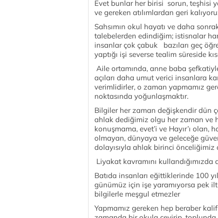
Evet bunlar her birisi sorun, teşhis
ve gereken atılımlardan geri kalıyor
Sahsımın okul hayatı ve daha sonrak
talebelerden edindiğim; istisnalar har
insanlar çok çabuk bazıları geç öğren
yaptığı işi severse tealim süreside kıs
Aile ortamında, anne baba şefkatiyl
açıları daha umut verici insanlara 
verimlidirler, o zaman yapmamız gerek
noktasında yoğunlaşmaktır.
Bilgiler her zaman değişkendir dün ç
ahlak dediğimiz olgu her zaman ve her
konuşmama, evet’i ve Hayır’ı olan, h
olmayan, dünyaya ve geleceğe güvenle
dolayısıyla ahlak birinci önceliğimiz 
Liyakat kavramını kullandığımızda 
Batıda insanları eğittiklerinde 100 yı
günümüz için işe yaramıyorsa pek ilti
bilgilerle meşgul etmezler
Yapmamız gereken hep beraber kalifiy
zamanda bir okula çevirip, toplund