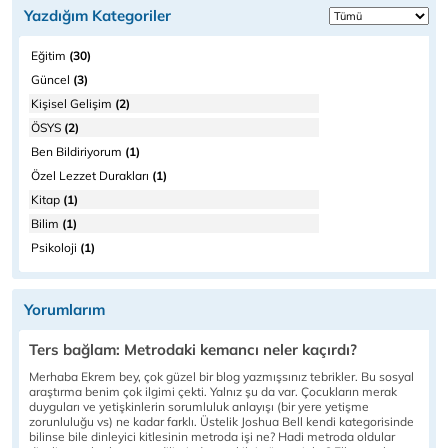
Yazdığım Kategoriler
Eğitim
(30)
Güncel
(3)
Kişisel Gelişim
(2)
ÖSYS
(2)
Ben Bildiriyorum
(1)
Özel Lezzet Durakları
(1)
Kitap
(1)
Bilim
(1)
Psikoloji
(1)
Yorumlarım
Ters bağlam: Metrodaki kemancı neler kaçırdı?
Merhaba Ekrem bey, çok güzel bir blog yazmışsınız tebrikler. Bu sosyal
araştırma benim çok ilgimi çekti. Yalnız şu da var. Çocukların merak
duyguları ve yetişkinlerin sorumluluk anlayışı (bir yere yetişme
zorunluluğu vs) ne kadar farklı. Üstelik Joshua Bell kendi kategorisinde
bilinse bile dinleyici kitlesinin metroda işi ne? Hadi metroda oldular