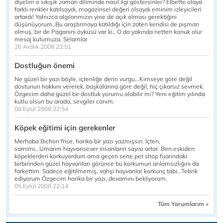
diyelim o sıkışık zaman diliminde nasıl ilgi göstersinler? Elbette olaya
farklı renkler katılsaydı, magazinsel değeri olsaydı eminim izleyicileri
artardı! Yalnızca algılarımızın yine de açık olması gerektiğini
düşünüyorum..Bu araştırmaya katıldığı için zaten kendisi de pişman
olmuş, bir de Paganini öyküsü var ki.. O da yakında netten konuk olur
mesaj kutumuza. Selamlar
26 Aralık 2008 23:51
Dostluğun önemi
Ne güzel bir yazı böyle, içtenliğe derin vurgu...Kimseye göre değil
dostunun hakkını vererek, başkalarına göre değil, hiç çıkarsız sevmek.
Özgecim daha güzel bir dostluk yorumu olabilir mi? Yeni eğitim yılında
kutlu olsun bu arada, sevgiler canım.
08 Eylül 2008 22:54
Köpek eğitimi için gerekenler
Merhaba Bichon frise, harika bir yazı yazmışsın. İçten,
samimi...Umarım hayvansever insanların sayısı artar. Ben eskiden
köpeklerden korkuyordum ama geçen sene pet shop fuarındaki
birbirinden güzel hayvanları görünce bu korkumun anlamsızlığını da
farkettim. Sadece eğitilmemiş, vahşi hayvanlar korkunç tabi...Tebrik
ediyorum Özgecim harika bir yazı, devamını bekliyorum.
05 Eylül 2008 22:14
Tüm Yorumlarım »