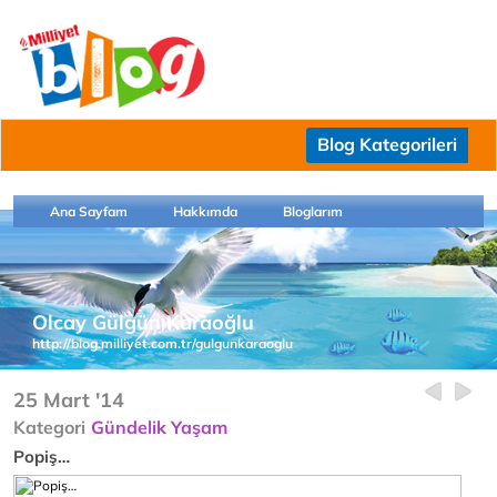
Blog Kategorileri
Ana Sayfam
Hakkımda
Bloglarım
Olcay Gülgün Karaoğlu
http://blog.milliyet.com.tr/gulgunkaraoglu
25 Mart '14
Kategori
Gündelik Yaşam
Popiş…