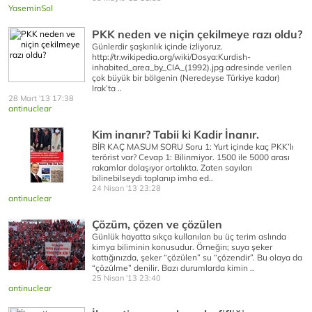
YaseminSol
PKK neden ve niçin çekilmeye razı oldu?
Günlerdir şaşkınlık içinde izliyoruz.
http://tr.wikipedia.org/wiki/Dosya:Kurdish-
inhabited_area_by_CIA_(1992).jpg adresinde verilen
çok büyük bir bölgenin (Neredeyse Türkiye kadar)
Irak’ta ..
28 Mart '13 17:38
antinuclear
Kim inanır? Tabii ki Kadir İnanır.
BİR KAÇ MASUM SORU Soru 1: Yurt içinde kaç PKK’lı
terörist var? Cevap 1: Bilinmiyor. 1500 ile 5000 arası
rakamlar dolaşıyor ortalıkta. Zaten sayıları
bilinebilseydi toplanıp imha ed..
24 Nisan '13 23:28
antinuclear
Çözüm, çözen ve çözülen
Günlük hayatta sıkça kullanılan bu üç terim aslında
kimya biliminin konusudur. Örneğin; suya şeker
kattığınızda, şeker “çözülen” su “çözendir”. Bu olaya da
“çözülme” denilir. Bazı durumlarda kimin ..
25 Nisan '13 23:40
antinuclear