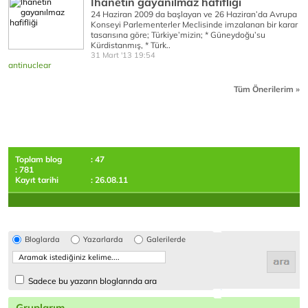
İhanetin gayanılmaz hafifliği
24 Haziran 2009 da başlayan ve 26 Haziran’da Avrupa
Konseyi Parlementerler Meclisinde imzalanan bir karar
tasarısına göre; Türkiye’mizin; * Güneydoğu’su
Kürdistanmış, * Türk..
31 Mart '13 19:54
antinuclear
Tüm Önerilerim »
Toplam blog
: 47
: 781
Kayıt tarihi
: 26.08.11
Bloglarda
Yazarlarda
Galerilerde
Sadece bu yazarın bloglarında ara
Gruplarım