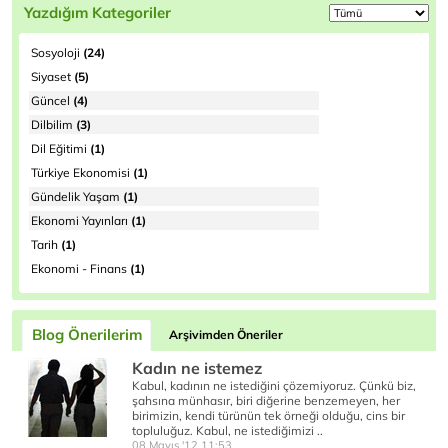
Yazdığım Kategoriler
Sosyoloji
(24)
Siyaset
(5)
Güncel
(4)
Dilbilim
(3)
Dil Eğitimi
(1)
Türkiye Ekonomisi
(1)
Gündelik Yaşam
(1)
Ekonomi Yayınları
(1)
Tarih
(1)
Ekonomi - Finans
(1)
Blog Önerilerim
Arşivimden Öneriler
Kadın ne istemez
Kabul, kadının ne istediğini çözemiyoruz. Çünkü biz,
şahsına münhasır, biri diğerine benzemeyen, her
birimizin, kendi türünün tek örneği olduğu, cins bir
topluluğuz. Kabul, ne istediğimizi ..
08 Mayıs '12 11:53