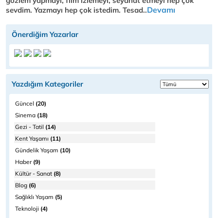
gözlem yapmayı, film izlemeyi, seyahat etmeyi hep çok
Devamı
sevdim. Yazmayı hep çok istedim. Tesad..
Önerdiğim Yazarlar
Yazdığım Kategoriler
Güncel
(20)
Sinema
(18)
Gezi - Tatil
(14)
Kent Yaşamı
(11)
Gündelik Yaşam
(10)
Haber
(9)
Kültür - Sanat
(8)
Blog
(6)
Sağlıklı Yaşam
(5)
Teknoloji
(4)