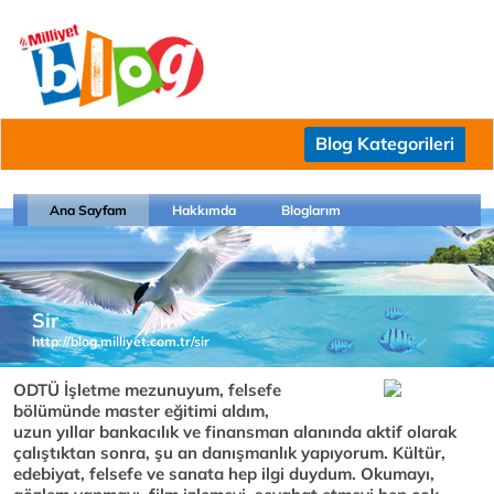
Blog Kategorileri
Ana Sayfam
Hakkımda
Bloglarım
Sir
http://blog.milliyet.com.tr/sir
ODTÜ İşletme mezunuyum, felsefe
bölümünde master eğitimi aldım,
uzun yıllar bankacılık ve finansman alanında aktif olarak
çalıştıktan sonra, şu an danışmanlık yapıyorum. Kültür,
edebiyat, felsefe ve sanata hep ilgi duydum. Okumayı,