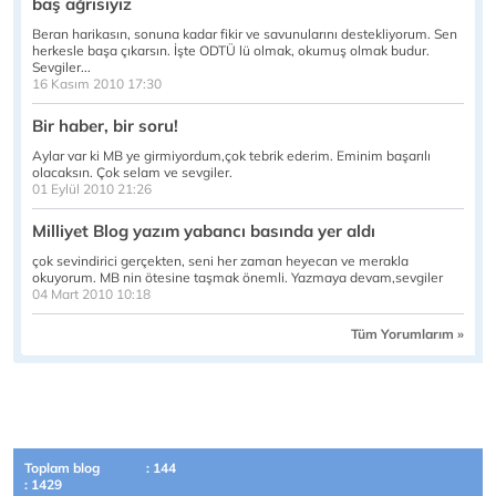
baş ağrısıyız
Beran harikasın, sonuna kadar fikir ve savunularını destekliyorum. Sen
herkesle başa çıkarsın. İşte ODTÜ lü olmak, okumuş olmak budur.
Sevgiler...
16 Kasım 2010 17:30
Bir haber, bir soru!
Aylar var ki MB ye girmiyordum,çok tebrik ederim. Eminim başarılı
olacaksın. Çok selam ve sevgiler.
01 Eylül 2010 21:26
Milliyet Blog yazım yabancı basında yer aldı
çok sevindirici gerçekten, seni her zaman heyecan ve merakla
okuyorum. MB nin ötesine taşmak önemli. Yazmaya devam,sevgiler
04 Mart 2010 10:18
Tüm Yorumlarım »
Toplam blog
: 144
: 1429