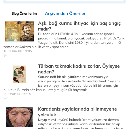
Arşivimden Öneriler
Blog Önerilerim
Aşk, bağ kurma ihtiyacı için başlangıç
mıdır?
Bu teori dün NTV’de 4 ünlü kadının sansasyonel
programına konuk olan çocuk psikiyatristi Prof. Dr.Yankı
Yazgan’a ait. Kendisini 1980 li yıllardan tanıyorum. O
zamanlar Ankara’nın ilk ve tek spor salon..
18 Nisan '08 19:05
Sir
Türban takmak kadını zorlar. Öyleyse
neden?
Soruna naif bir akıl yürütme mekanizmasıyla
yaklaşacağım. Adı üstünde “takmak/örtmek “ eylemi
içeren bir şey, insan vücudunda belirli bir amaç için
bulunur. Burada söz konusu ettiğim, günlük hayattaki..
29 Ocak '08 15:15
Sir
Karadeniz yaylalarında bilinmeyene
yolculuk
Kayıp Alevi köyünü bulmak üzere yolumuza devam
ediyoruz, etraf bozkırlaştı, kartallar ileriden bizi takip
ediyor, yol yok, iz yok, merakımız ve heyecanımız iyice