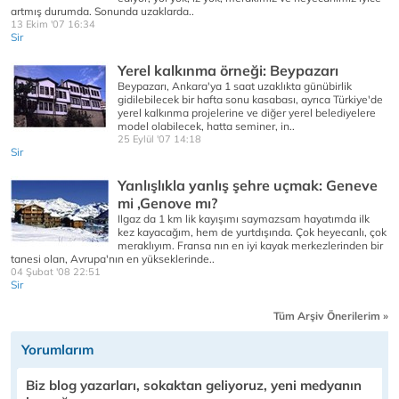
artmış durumda. Sonunda uzaklarda..
13 Ekim '07 16:34
Sir
Yerel kalkınma örneği: Beypazarı
Beypazarı, Ankara'ya 1 saat uzaklıkta günübirlik
gidilebilecek bir hafta sonu kasabası, ayrıca Türkiye'de
yerel kalkınma projelerine ve diğer yerel belediyelere
model olabilecek, hatta seminer, in..
25 Eylül '07 14:18
Sir
Yanlışlıkla yanlış şehre uçmak: Geneve
mi ,Genove mı?
Ilgaz da 1 km lik kayışımı saymazsam hayatımda ilk
kez kayacağım, hem de yurtdışında. Çok heyecanlı, çok
meraklıyım. Fransa nın en iyi kayak merkezlerinden bir
tanesi olan, Avrupa'nın en yükseklerinde..
04 Şubat '08 22:51
Sir
Tüm Arşiv Önerilerim »
Yorumlarım
Biz blog yazarları, sokaktan geliyoruz, yeni medyanın