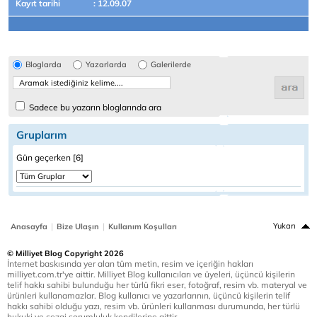
Kayıt tarihi
: 12.09.07
Bloglarda
Yazarlarda
Galerilerde
Sadece bu yazarın bloglarında ara
Gruplarım
Gün geçerken [6]
|
|
Yukarı
Anasayfa
Bize Ulaşın
Kullanım Koşulları
© Milliyet Blog Copyright 2026
İnternet baskısında yer alan tüm metin, resim ve içeriğin hakları
milliyet.com.tr'ye aittir. Milliyet Blog kullanıcıları ve üyeleri, üçüncü kişilerin
telif hakkı sahibi bulunduğu her türlü fikri eser, fotoğraf, resim vb. materyal ve
ürünleri kullanamazlar. Blog kullanıcı ve yazarlarının, üçüncü kişilerin telif
hakkı sahibi olduğu yazı, resim vb. ürünleri kullanması durumunda, her türlü
hukuki ve cezai sorumluluk kendilerine aittir.