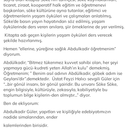
ticaret, ziraat, kooperatif halk eğitim ve öğretmenevi
başkanları, söke kültürüne ayna tutanlar, eğitimci ve
öğretmenlerin yaşam öyküleri ve çalışmaları anlatılmış,
Söke’de basın yayın hayatından söz edilmiş, yaşam
öykülerinde ders veren anılara, şiir örneklerine de yer verilmiş.
Kitapta adı geçen kişilerin yaşam öyküleri ders verecek
şekilde hazırlanmış.
Hemen “ellerine, yüreğine sağlık Abdulkadir öğretmenim”
diyorum.
Abdülkadir; “Bitmez tükenmez kuvvet sahibi olan, her şeyi
yapmaya gücü-kudreti yeten Allah’ın kulu” demekmiş.
Öğretmenim; ” Benim asıl adının Abdülkadir, göbek adım ise
Geylani’dir”.demektedir. Üstat Feyzi Halıcı sevgili Güler için
“...bir gönül insanı, bir gönül şairidir. Bu unvanı Söke Söke,
engin bilgisiyle, kültürüyle, zekasıyla, kabiliyetiyle bu
toplumun bilge kişilerin-den almıştır...” diyor.
Ben de ekliyorum:
Abdulkadir Güler, yapıtları ve kişiliğiyle edebiyatımızın
nadide simalarından, ender
kalemlerinden birisidir.