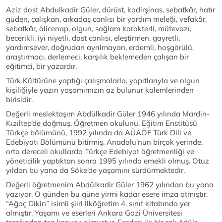
Aziz dost Abdulkadir Güler, dürüst, kadirşinas, sebatkâr, hatır
güden, çalışkan, arkadaş canlısı bir yardım meleği, vefakâr,
sebatkâr, âlicenap, olgun, sağlam karakterli, mütevazı,
becerikli, iyi niyetli, dost canlısı, eleştirmen, gayretli,
yardımsever, doğrudan ayrılmayan, erdemli, hoşgörülü,
araştırmacı, derlemeci, karşılık beklemeden çalışan bir
eğitimci, bir yazardır.
Türk Kültürüne yaptığı çalışmalarla, yapıtlarıyla ve olgun
kişiliğiyle yazın yaşamımızın az bulunur kalemlerinden
birisidir.
Değerli meslektaşım Abdülkadir Güler 1946 yılında Mardin-
Kızıltep’de doğmuş. Öğretmen okulunu, Eğitim Enstitüsü
Türkçe bölümünü, 1992 yılında da AÜAÖF Türk Dili ve
Edebiyatı Bölümünü bitirmiş. Anadolu’nun birçok yerinde,
orta dereceli okullarda Türkçe Edebiyat öğretmenliği ve
yöneticilik yaptıktan sonra 1995 yılında emekli olmuş. Otuz
yıldan bu yana da Söke’de yaşamını sürdürmektedir.
Değerli öğretmenim Abdülkadir Güler 1962 yılından bu yana
yazıyor. O günden bu güne yirmi kadar esere imza atmıştır.
“Ağaç Dikin” isimli şiiri İlköğretim 4. sınıf kitabında yer
almıştır. Yaşamı ve eserleri Ankara Gazi Üniversitesi