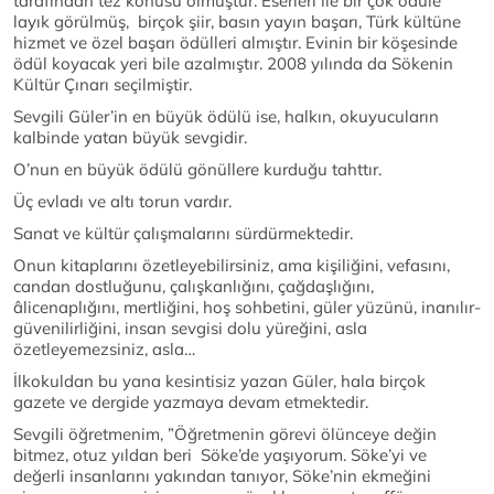
tarafından tez konusu olmuştur. Eserleri ile bir çok ödüle
layık görülmüş, birçok şiir, basın yayın başarı, Türk kültüne
hizmet ve özel başarı ödülleri almıştır. Evinin bir köşesinde
ödül koyacak yeri bile azalmıştır. 2008 yılında da Sökenin
Kültür Çınarı seçilmiştir.
Sevgili Güler’in en büyük ödülü ise, halkın, okuyucuların
kalbinde yatan büyük sevgidir.
O’nun en büyük ödülü gönüllere kurduğu tahttır.
Üç evladı ve altı torun vardır.
Sanat ve kültür çalışmalarını sürdürmektedir.
Onun kitaplarını özetleyebilirsiniz, ama kişiliğini, vefasını,
candan dostluğunu, çalışkanlığını, çağdaşlığını,
âlicenaplığını, mertliğini, hoş sohbetini, güler yüzünü, inanılır-
güvenilirliğini, insan sevgisi dolu yüreğini, asla
özetleyemezsiniz, asla…
İlkokuldan bu yana kesintisiz yazan Güler, hala birçok
gazete ve dergide yazmaya devam etmektedir.
Sevgili öğretmenim, ”Öğretmenin görevi ölünceye değin
bitmez, otuz yıldan beri Söke’de yaşıyorum. Söke’yi ve
değerli insanlarını yakından tanıyor, Söke’nin ekmeğini