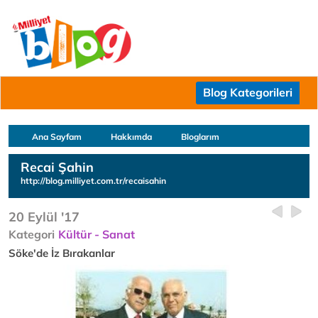
Blog Kategorileri
Ana Sayfam
Hakkımda
Bloglarım
Recai Şahin
http://blog.milliyet.com.tr/recaisahin
20 Eylül '17
Kategori
Kültür - Sanat
Söke'de İz Bırakanlar