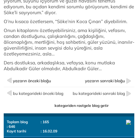
yiyorum, suyunu içiyorum ve güzel havasını teneffüs
ediyorum, bu açıdan kendimi sorumlu görüyorum, kendimi de
Söke’li sayıyorum.” diyor.
O’nu kısaca özetlersem, “Söke’nin Koca Çınarı” diyebilirim.
Onun kitaplarını özetleyebilirsiniz, ama kişiliğini, vefasını,
candan dostluğunu, çalışkanlığını, çağdaşlığını,
âlicenaplığını, mertliğini, hoş sohbetini, güler yüzünü, inanılır-
güvenilirliğini, insan sevgisi dolu yüreğini, asla
özetleyemezsiniz, asla…
Ders dostluksa, arkadaşlıksa, vefaysa, konu mutlaka
Abdulkadir Güler olmalıdır, Abdulkadir Güler…
yazarın önceki bloğu
yazarın sonraki bloğu
bu kategorideki önceki blog
bu kategorideki sonraki blog
kategoriden rastgele blog getir
Toplam blog
: 165
: 646
Kayıt tarihi
: 16.02.09