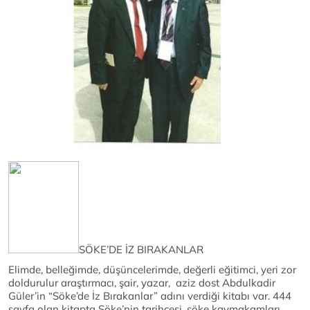
SÖKE’DE İZ BIRAKANLAR
Elimde, belleğimde, düşüncelerimde, değerli eğitimci, yeri zor
doldurulur araştırmacı, şair, yazar, aziz dost Abdulkadir
Güler’in “Söke’de İz Bırakanlar” adını verdiği kitabı var. 444
sayfa olan kitapta Söke’nin tarihçesi, söke kaymakamları,