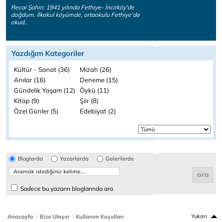
Recai Şahin: 1941 yılında Fethiye- İncirköy'de
doğdum. İlkokul köyümde, ortaokulu Fethiye'de
okud..
Yazdığım Kategoriler
Kültür - Sanat (36)
Mizah (26)
Anılar (16)
Deneme (15)
Gündelik Yaşam (12)
Öykü (11)
Kitap (9)
Şiir (8)
Özel Günler (5)
Edebiyat (2)
Bloglarda
Yazarlarda
Galerilerde
Sadece bu yazarın bloglarında ara
|
|
Yukarı
Anasayfa
Bize Ulaşın
Kullanım Koşulları