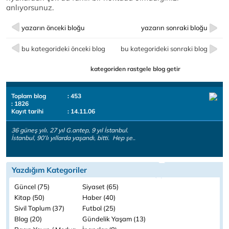
anlıyorsunuz.
yazarın önceki bloğu
yazarın sonraki bloğu
bu kategorideki önceki blog
bu kategorideki sonraki blog
kategoriden rastgele blog getir
Toplam blog
: 453
: 1826
Kayıt tarihi
: 14.11.06
36 güneş yılı. 27 yıl G.antep, 9 yıl İstanbul.
İstanbul, 90’lı yıllarda yaşandı, bitti. Hep şe..
Yazdığım Kategoriler
Güncel (75)
Siyaset (65)
Kitap (50)
Haber (40)
Sivil Toplum (37)
Futbol (25)
Blog (20)
Gündelik Yaşam (13)