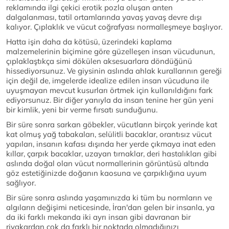
reklamında ilgi çekici erotik pozla oluşan anten
dalgalanması, tatil ortamlarında yavaş yavaş devre dışı
kalıyor. Çıplaklık ve vücut coğrafyası normalleşmeye başlıyor.
Hatta işin daha da kötüsü, üzerindeki kaplama
malzemelerinin biçimine göre güzelleşen insan vücudunun,
çıplaklaştıkça simi dökülen aksesuarlara döndüğünü
hissediyorsunuz. Ve giysinin aslında ahlak kurallarının gereği
için değil de, imgelerde idealize edilen insan vücuduna ile
uyuşmayan mevcut kusurları örtmek için kullanıldığını fark
ediyorsunuz. Bir diğer yanıyla da insan tenine her gün yeni
bir kimlik, yeni bir verme fırsatı sunduğunu.
Bir süre sonra sarkan göbekler, vücutların birçok yerinde kat
kat olmuş yağ tabakaları, selülitli bacaklar, orantısız vücut
yapıları, insanın kafası dışında her yerde çıkmaya inat eden
kıllar, çarpık bacaklar, uzayan tırnaklar, deri hastalıkları gibi
aslında doğal olan vücut normallerinin görüntüsü altında
göz estetiğinizde doğanın kaosuna ve çarpıklığına uyum
sağlıyor.
Bir süre sonra aslında yaşamınızda ki tüm bu normların ve
algıların değişimi neticesinde, İran'dan gelen bir insanla, ya
da iki farklı mekanda iki ayrı insan gibi davranan bir
riyakardan çok da farklı bir noktada olmadığınızı