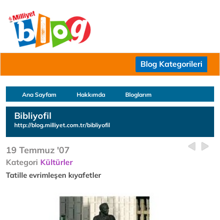
Blog Kategorileri
Ana Sayfam
Hakkımda
Bloglarım
Bibliyofil
http://blog.milliyet.com.tr/bibliyofil
19 Temmuz '07
Kategori
Kültürler
Tatille evrimleşen kıyafetler