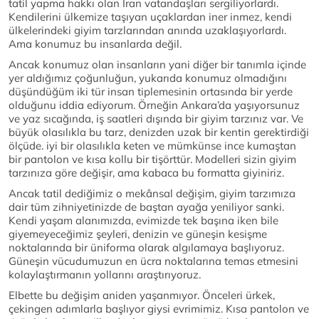
tatil yapma hakkı olan İran vatandaşları sergiliyorlardı.
Kendilerini ülkemize taşıyan uçaklardan iner inmez, kendi
ülkelerindeki giyim tarzlarından anında uzaklaşıyorlardı.
Ama konumuz bu insanlarda değil.
Ancak konumuz olan insanların yani diğer bir tanımla içinde
yer aldığımız çoğunluğun, yukarıda konumuz olmadığını
düşündüğüm iki tür insan tiplemesinin ortasında bir yerde
olduğunu iddia ediyorum. Örneğin Ankara’da yaşıyorsunuz
ve yaz sıcağında, iş saatleri dışında bir giyim tarzınız var. Ve
büyük olasılıkla bu tarz, denizden uzak bir kentin gerektirdiği
ölçüde. iyi bir olasılıkla keten ve mümkünse ince kumaştan
bir pantolon ve kısa kollu bir tişörttür. Modelleri sizin giyim
tarzınıza göre değişir, ama kabaca bu formatta giyiniriz.
Ancak tatil dediğimiz o mekânsal değişim, giyim tarzımıza
dair tüm zihniyetinizde de baştan ayağa yeniliyor sanki.
Kendi yaşam alanımızda, evimizde tek başına iken bile
giyemeyeceğimiz şeyleri, denizin ve güneşin kesişme
noktalarında bir üniforma olarak algılamaya başlıyoruz.
Güneşin vücudumuzun en ücra noktalarına temas etmesini
kolaylaştırmanın yollarını araştırıyoruz.
Elbette bu değişim aniden yaşanmıyor. Önceleri ürkek,
çekingen adımlarla başlıyor giysi evrimimiz. Kısa pantolon ve