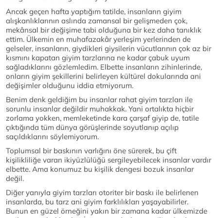
Ancak geçen hafta yaptığım tatilde, insanların giyim
alışkanlıklarının aslında zamansal bir gelişmeden çok,
mekânsal bir değişime tabi olduğuna bir kez daha tanıklık
ettim. Ülkemin en muhafazakâr yerleşim yerlerinden de
gelseler, insanların, giydikleri giysilerin vücutlarının çok az bir
kısmını kapatan giyim tarzlarına ne kadar çabuk uyum
sağladıklarını gözlemledim. Elbette insanların zihinlerinde,
onların giyim şekillerini belirleyen kültürel dokularında ani
değişimler olduğunu iddia etmiyorum.
Benim denk geldiğim bu insanlar rahat giyim tarzları ile
sorunlu insanlar değildir muhakkak. Yani ortalıkta hiçbir
zorlama yokken, memleketinde kara çarşaf giyip de, tatile
çıktığında tüm dünya görüşlerinde soyutlanıp açılıp
saçıldıklarını söylemiyorum.
Toplumsal bir baskının varlığını öne sürerek, bu çift
kişilikliliğe varan ikiyüzlülüğü sergileyebilecek insanlar vardır
elbette. Ama konumuz bu kişilik dengesi bozuk insanlar
değil.
Diğer yanıyla giyim tarzları otoriter bir baskı ile belirlenen
insanlarda, bu tarz ani giyim farklılıkları yaşayabilirler.
Bunun en güzel örneğini yakın bir zamana kadar ülkemizde