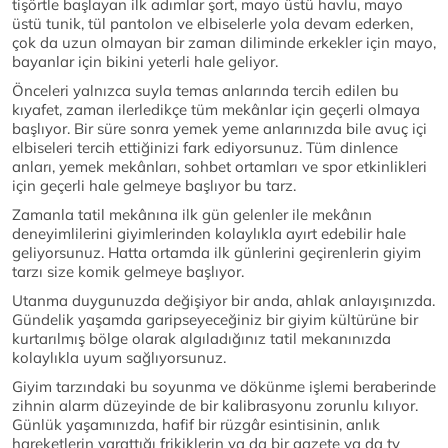
tişörtle başlayan ilk adımlar şort, mayo üstü havlu, mayo
üstü tunik, tül pantolon ve elbiselerle yola devam ederken,
çok da uzun olmayan bir zaman diliminde erkekler için mayo,
bayanlar için bikini yeterli hale geliyor.
Önceleri yalnızca suyla temas anlarında tercih edilen bu
kıyafet, zaman ilerledikçe tüm mekânlar için geçerli olmaya
başlıyor. Bir süre sonra yemek yeme anlarınızda bile avuç içi
elbiseleri tercih ettiğinizi fark ediyorsunuz. Tüm dinlence
anları, yemek mekânları, sohbet ortamları ve spor etkinlikleri
için geçerli hale gelmeye başlıyor bu tarz.
Zamanla tatil mekânına ilk gün gelenler ile mekânın
deneyimlilerini giyimlerinden kolaylıkla ayırt edebilir hale
geliyorsunuz. Hatta ortamda ilk günlerini geçirenlerin giyim
tarzı size komik gelmeye başlıyor.
Utanma duygunuzda değişiyor bir anda, ahlak anlayışınızda.
Gündelik yaşamda garipseyeceğiniz bir giyim kültürüne bir
kurtarılmış bölge olarak algıladığınız tatil mekanınızda
kolaylıkla uyum sağlıyorsunuz.
Giyim tarzındaki bu soyunma ve dökünme işlemi beraberinde
zihnin alarm düzeyinde de bir kalibrasyonu zorunlu kılıyor.
Günlük yaşamınızda, hafif bir rüzgâr esintisinin, anlık
hareketlerin yarattığı frikiklerin ya da bir gazete ya da tv