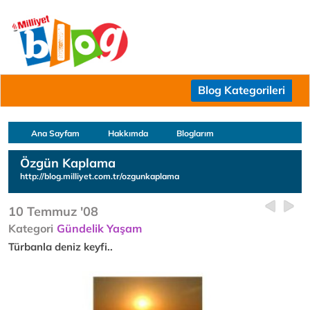
Blog Kategorileri
Ana Sayfam
Hakkımda
Bloglarım
Özgün Kaplama
http://blog.milliyet.com.tr/ozgunkaplama
10 Temmuz '08
Kategori
Gündelik Yaşam
Türbanla deniz keyfi..