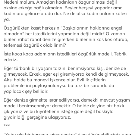
Nedeni malum. Amaçları kadınların özgür olması değil
aksine erkeğe bağlı olmaları. Beyler herşeyi yaparlar ama
kadınlara gelince orada dur. Ne de olsa kadın onların kölesi
ya.
Özgürlükten kasıt herkesin ''Başkalarının haklarına engel
olmadan'' her istediklerini yapmaları değil midir? O zaman
birileri rahat rahat denize girerken birilerinin kös kös oturup,
terlemesi özgürlük olabilir mi?
İşte koca koca adamların istedikleri özgürlük modeli. Tebrik
ederiz..
Eğer türbanlı bir yaşam tarzını benimsiyorsa kişi, denize de
girmeyecek. Erkek, eğer eşi giremiyorsa kendi de girmeyecek.
Aksi halde bu manevi işkence olur. Evlilik çiftlerin
problemlerini paylaşmalarıysa bu tarz bir sorunda da
yapılacak şey bellidir.
Eğer denize girmekte ısrar ediliyorsa, demekki mevcut yaşam
modeli benimsenmiyor demektir. O halde de yine biz haklı
çıkıyoruz ve bu kıyafetlerin isteğe göre değil baskıyla
giydirildiği gerçeğine ulaşıyoruz.
***
''Yahu alır bir haşema, girer denize'' diye düşünebilirsiniz ama