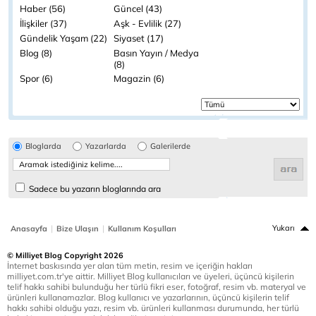
Haber (56)
Güncel (43)
İlişkiler (37)
Aşk - Evlilik (27)
Gündelik Yaşam (22)
Siyaset (17)
Blog (8)
Basın Yayın / Medya
(8)
Spor (6)
Magazin (6)
Bloglarda
Yazarlarda
Galerilerde
Sadece bu yazarın bloglarında ara
|
|
Yukarı
Anasayfa
Bize Ulaşın
Kullanım Koşulları
© Milliyet Blog Copyright 2026
İnternet baskısında yer alan tüm metin, resim ve içeriğin hakları
milliyet.com.tr'ye aittir. Milliyet Blog kullanıcıları ve üyeleri, üçüncü kişilerin
telif hakkı sahibi bulunduğu her türlü fikri eser, fotoğraf, resim vb. materyal ve
ürünleri kullanamazlar. Blog kullanıcı ve yazarlarının, üçüncü kişilerin telif
hakkı sahibi olduğu yazı, resim vb. ürünleri kullanması durumunda, her türlü