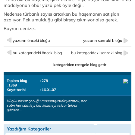
madalyonun öbür yüzü pek öyle değil.
Nedense türbanlı sayısı artarken bu haşemanın satışları
azalıyor. Pek umulduğu gibi birşey çıkmıyor olsa gerek.
Buyrun denize..
yazarın önceki bloğu
yazarın sonraki bloğu
bu kategorideki önceki blog
bu kategorideki sonraki blog
kategoriden rastgele blog getir
Toplam blog
: 278
: 1369
Kayıt tarihi
: 16.01.07
Küçük bir kız çocuğu masumiyetidir yazmak, her
satırı her cümleyi her kelimeyi tekrar tekrar
gözden ..
Yazdığım Kategoriler