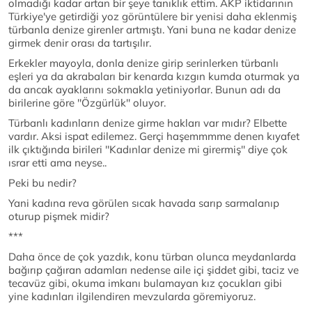
olmadığı kadar artan bir şeye tanıklık ettim. AKP iktidarının
Türkiye'ye getirdiği yoz görüntülere bir yenisi daha eklenmiş
türbanla denize girenler artmıştı. Yani buna ne kadar denize
girmek denir orası da tartışılır.
Erkekler mayoyla, donla denize girip serinlerken türbanlı
eşleri ya da akrabaları bir kenarda kızgın kumda oturmak ya
da ancak ayaklarını sokmakla yetiniyorlar. Bunun adı da
birilerine göre ''Özgürlük'' oluyor.
Türbanlı kadınların denize girme hakları var mıdır? Elbette
vardır. Aksi ispat edilemez. Gerçi haşemmmme denen kıyafet
ilk çıktığında birileri ''Kadınlar denize mi girermiş'' diye çok
ısrar etti ama neyse..
Peki bu nedir?
Yani kadına reva görülen sıcak havada sarıp sarmalanıp
oturup pişmek midir?
***
Daha önce de çok yazdık, konu türban olunca meydanlarda
bağırıp çağıran adamları nedense aile içi şiddet gibi, taciz ve
tecavüz gibi, okuma imkanı bulamayan kız çocukları gibi
yine kadınları ilgilendiren mevzularda göremiyoruz.