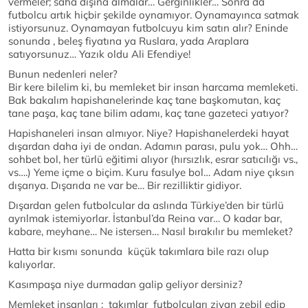
vermeler; saha dışına almalar… Gerginlikler… Sonra da
futbolcu artık hiçbir şekilde oynamıyor. Oynamayınca satmak
istiyorsunuz. Oynamayan futbolcuyu kim satın alır? Eninde
sonunda , beleş fiyatına ya Ruslara, yada Araplara
satıyorsunuz… Yazık oldu Ali Efendiye!
Bunun nedenleri neler?
Bir kere bilelim ki, bu memleket bir insan harcama memleketi.
Bak bakalım hapishanelerinde kaç tane başkomutan, kaç
tane paşa, kaç tane bilim adamı, kaç tane gazeteci yatıyor?
Hapishaneleri insan almıyor. Niye? Hapishanelerdeki hayat
dışardan daha iyi de ondan. Adamın parası, pulu yok… Ohh…
sohbet bol, her türlü eğitimi alıyor (hırsızlık, esrar satıcılığı vs.,
vs….) Yeme içme o biçim. Kuru fasulye bol… Adam niye çıksın
dışarıya. Dışarıda ne var be… Bir rezilliktir gidiyor.
Dışardan gelen futbolcular da aslında Türkiye’den bir türlü
ayrılmak istemiyorlar. İstanbul’da Reina var… O kadar bar,
kabare, meyhane… Ne istersen… Nasıl bırakılır bu memleket?
Hatta bir kısmı sonunda küçük takımlara bile razı olup
kalıyorlar.
Kasımpaşa niye durmadan galip geliyor dersiniz?
Memleket insanları ; takımlar futbolcuları ziyan zebil edip