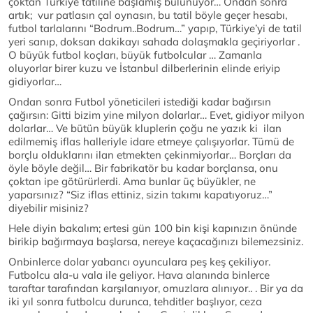
çoktan Türkiye tatiline başlamış bulunuyor… Ondan sonra
artık; vur patlasın çal oynasın, bu tatil böyle geçer hesabı,
futbol tarlalarını “Bodrum..Bodrum…” yapıp, Türkiye’yi de tatil
yeri sanıp, doksan dakikayı sahada dolaşmakla geçiriyorlar .
O büyük futbol koçları, büyük futbolcular … Zamanla
oluyorlar birer kuzu ve İstanbul dilberlerinin elinde eriyip
gidiyorlar…
Ondan sonra Futbol yöneticileri istediği kadar bağırsın
çağırsın: Gitti bizim yine milyon dolarlar… Evet, gidiyor milyon
dolarlar… Ve bütün büyük kluplerin çoğu ne yazık ki ilan
edilmemiş iflas halleriyle idare etmeye çalışıyorlar. Tümü de
borçlu olduklarını ilan etmekten çekinmiyorlar… Borçları da
öyle böyle değil… Bir fabrikatör bu kadar borçlansa, onu
çoktan ipe götürürlerdi. Ama bunlar üç büyükler, ne
yaparsınız? “Siz iflas ettiniz, sizin takımı kapatıyoruz…”
diyebilir misiniz?
Hele diyin bakalım; ertesi gün 100 bin kişi kapınızın önünde
birikip bağırmaya başlarsa, nereye kaçacağınızı bilemezsiniz.
Onbinlerce dolar yabancı oyunculara peş keş çekiliyor.
Futbolcu ala-u vala ile geliyor. Hava alanında binlerce
taraftar tarafından karşılanıyor, omuzlara alınıyor.. . Bir ya da
iki yıl sonra futbolcu durunca, tehditler başlıyor, ceza