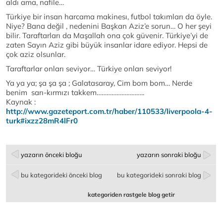
aldı ama, nafile…
Türkiye bir insan harcama makinesı, futbol takımları da öyle.
Niye? Bana değil , nedenini Başkan Aziz’e sorun… O her şeyi
bilir. Taraftarları da Maşallah ona çok güvenir. Türkiye’yi de
zaten Sayın Aziz gibi büyük insanlar idare ediyor. Hepsi de
çok aziz olsunlar.
Taraftarlar onları seviyor… Türkiye onları seviyor!
Ya ya ya; şa şa şa ; Galatasaray, Cim bom bom… Nerde
benim sarı-kırmızı takkem………………………..
Kaynak :
http://www.gazeteport.com.tr/haber/110533/liverpoola-4-
turk#ixzz28mR4lFr0
yazarın önceki bloğu
yazarın sonraki bloğu
bu kategorideki önceki blog
bu kategorideki sonraki blog
kategoriden rastgele blog getir