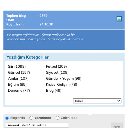
Toplam blog
: 2579
: 848
Kayıt tarihi
: 24.10.10
Mesleğim eğitimcilik… Şimdi artık emekli bir
vatandaşım… biraz şairlik, biraz hayalcilik, biraz s..
Yazdığım Kategoriler
Şiir (1099)
Futbol (209)
Güncel (157)
Siyaset (109)
Anılar (107)
Gündelik Yaşam (99)
Eğitim (85)
Kişisel Gelişim (78)
Deneme (77)
Blog (49)
Bloglarda
Yazarlarda
Galerilerde