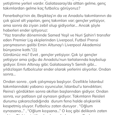
yetiştirme yerleri vardır. Galatasaray’da alttan gelme, genç
takımlardan gelme kaç futbolcu görüyoruz?
Fenerbahçe’nin de, Beşiktaş’ın da ve Anadolu takımlarının da
çok güzel alt yapıları, genç takımları var; gençler yetişiyor,
ama sonra da ziyan zebil olup gidiyorlar… Ancak şöyle
haberleri ender işitiyoruz:
“Yaz transfer döneminde Samed Yeşil ve Nuri Şahin'i transfer
eden Premier Lig ekiplerinden Liverpool, Futbol Prensi
yarışmasının galibi Emin Altunay'ı Liverpool Akademisi
bünyesine kattı.”(1)
Gördünüz mü? Evet , gençler yetişiyor. Çok iyi gençler
yetişiyor ama çoğu da Anadolu’nun tarlalarında kaybolup
gidiyor. Emin Altınay gibi; Galatasaray’lı Semih gibi…
yıldızlaşan futbolcular ender olarak yerlerini alıyorlar. Ondan
sonra…
Ondan sonra , çark çalışmaya başlıyor. Özellikle İstanbul
takımlarındaki yabancı oyuncular, İstanbul’u tanıdıktan;
Reina’ı gördükten sonra akılları başlarından gidiyor. Ondan
sonra, vur patlasın çal oynasın gidiyor. Takımların Reisleri
durumu çakarozladığında durum fena halde alışkanlık
kespetmiş oluyor. Futbolcu zaten duruyor . “Oğlum
oynasana…” , “Oğlum koşsana…” O koç gibi delikanlı zaten