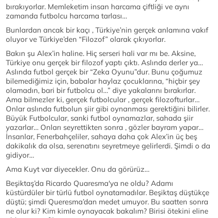
bırakıyorlar. Memleketim insan harcama çiftliği ve aynı
zamanda futbolcu harcama tarlası…
Bunlardan ancak bir kaçı , Türkiye’nin gerçek anlamına vakıf
oluyor ve Türkiye’den “Filozof” olarak çıkıyorlar.
Bakın şu Alex’in haline. Hiç serseri hali var mı be. Aksine,
Türkiye onu gerçek bir filozof yaptı çıktı. Aslında derler ya…
Aslında futbol gerçek bir “Zeka Oyunu”dur. Bunu çoğumuz
bilemediğimiz için, babalar haylaz çocuklarına, “hiçbir şey
olamadın, bari bir futbolcu ol…” diye yakalarını bırakırlar.
Ama bilmezler ki, gerçek futbolcular , gerçek filozofturlar…
Onlar aslında futbolun şiir gibi oynanması gerektiğini bilirler.
Büyük Futbolcular, sanki futbol oynamazlar, sahada şiir
yazarlar… Onları seyrettikten sonra , gözler bayram yapar…
İnsanlar, Fenerbahçeliler, sahaya daha çok Alex’in üç beş
dakikalık da olsa, serenatını seyretmeye gelirlerdi. Şimdi o da
gidiyor…
Ama Kuyt var diyecekler. Onu da görürüz…
Beşiktaş’da Ricardo Quaresma'ya ne oldu? Adamı
küstürdüler bir türlü futbol oynatamadılar. Beşiktaş düştükçe
düştü; şimdi Queresma’dan medet umuyor. Bu saatten sonra
ne olur ki? Kim kimle oynayacak bakalım? Birisi ötekini eline