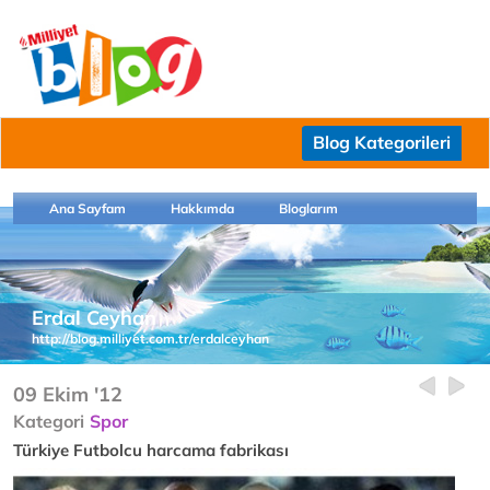
Blog Kategorileri
Ana Sayfam
Hakkımda
Bloglarım
Erdal Ceyhan
http://blog.milliyet.com.tr/erdalceyhan
09 Ekim '12
Kategori
Spor
Türkiye Futbolcu harcama fabrikası